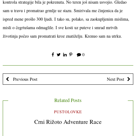
kontrola strategije bila je pokrenuta. No teren još nisam usvojio. Gledao
sam u travu i promatrao grmlje uz stazu. Smirivala me činjenica da je
ispred mene prošlo 300 ljudi. I tako su, polako, sa zaokupljenim mislima,
misli o čegrtušama odmaglile. I sve kosti uz puteve i smrad mrtvih
životinja počeo sam promatrati kroz znatiželju. Krenuo sam na utrku.
0
Previous Post
Next Post
Related Posts
PUSTOLOVKE
Crni Rižoto Adventure Race