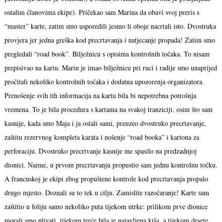
ostalim članovima ekipe). Pričekao sam Marina da obavi svoj preris s
“master” karte, zatim smo usporedili jesmo li oboje nacrtali isto. Dvostruka
provjera jer jedna greška kod precrtavanja i natjecanje propada! Zatim smo
pregledali “road book”. Bilježnicu s opisima kontrolnih točaka. To nisam
prepisivao na kartu. Marin je imao bilježnicu pri ruci i radije smo unaprijed
pročitali nekoliko kontrolnih točaka i dodatna upozorenja organizatora.
Prenošenje svih tih informacija na kartu bila bi nepotrebna potrošnja
vremena. To je bila procedura s kartama na svakoj tranziciji, osim što sam
kasnije, kada smo Maja i ja ostali sami, preuzeo dvostruko precrtavanje,
zaštitu rezervnog kompleta karata i nošenje “road booka” i kartona za
perforaciju. Dvostruko precrtvanje kasnije me spasilo na predzadnjoj
dionici. Naime, u prvom precrtavanju propustio sam jednu kontrolnu točku.
A francuskoj je ekipi zbog propuštene kontrole kod precrtavanja propalo
drugo mjesto. Doznali su to tek u cilju. Zamislite razočaranje! Karte sam
zaštitio u foliju samo nekoliko puta tijekom utrke: prilikom prve dionice
morali smo plivati, tijekom treće bila je najavljena kiša, a tijekom desete