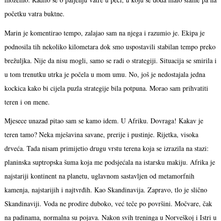
početku vatra buktne.
Marin je komentirao tempo, zalajao sam na njega i razumio je. Ekipa je
podnosila tih nekoliko kilometara dok smo uspostavili stabilan tempo preko
brežuljka. Nije da nisu mogli, samo se radi o strategiji. Situacija se smirila i
u tom trenutku utrka je počela u mom umu. No, još je nedostajala jedna
kockica kako bi cijela puzla strategije bila potpuna. Morao sam prihvatiti
teren i on mene.
Mjesece unazad pitao sam se kamo idem. U Afriku. Dovraga! Kakav je
teren tamo? Neka mješavina savane, prerije i pustinje. Rijetka, visoka
drveća. Tada nisam primijetio drugu vrstu terena koja se izrazila na stazi:
planinska suptropska šuma koja me podsjećala na istarsku makiju. Afrika je
najstariji kontinent na planetu, uglavnom sastavljen od metamorfnih
kamenja, najstarijih i najtvrđih. Kao Skandinavija. Zapravo, tlo je slično
Skandinaviji. Voda ne prodire duboko, već teče po površini. Močvare, čak
na padinama, normalna su pojava. Nakon svih treninga u Norveškoj i Istri u