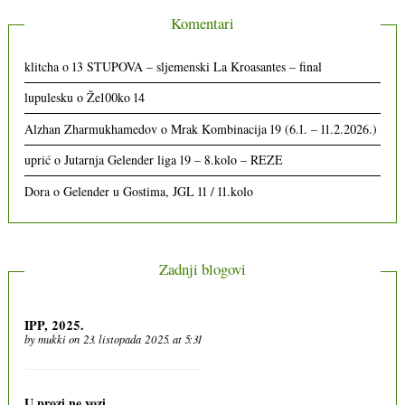
Komentari
klitcha
o
13 STUPOVA – sljemenski La Kroasantes – final
lupulesku
o
Že100ko 14
Alzhan Zharmukhamedov
o
Mrak Kombinacija 19 (6.1. – 11.2.2026.)
uprić
o
Jutarnja Gelender liga 19 – 8.kolo – REZE
Dora
o
Gelender u Gostima, JGL 11 / 11.kolo
Zadnji blogovi
IPP, 2025.
by
mukki
on 23. listopada 2025. at 5:31
U prozi ne vozi