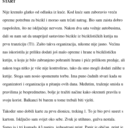
START
Nije krenulo glatko od odlaska iz kuće. Kod kuće sam zaboravio vreću
opreme potrebnu za bicikl i morao sam trčati natrag. Bio sam zaista dobro
raspoložen, što ne isključuje nervozu. Nakon dva sata vožnje autobusima,
dali su nam sat da unaprijed sastavimo bicikle iz biciklističkih kutija na
prvu tranziciju (T1). Zašto takva organizacija, nikome nije jasno. Većina
nas iskoristila je priliku dodati još malo opreme i hrane u biciklističku
kutiju, u koju je bilo zabranjeno pohraniti hranu i piće prilikom predaje, ali
nakon toga nitko je više nije kontrolirao, tako da smo mogli dodati zalihe u
kutije. Stoga sam nosio spomenutu torbu. Ima puno čudnih stvari kada su
organizatori i organizacija u pitanju ovih dana. Međutim, traženje smisla u
pravilima je bespredmetno, bolje je tražiti načine kako okrenuti pravila u
svoju korist. Balkanci bi barem u tome trebali biti vješti.
Također smo dobili karte za prvu dionicu, treking 1. To je bio prvi susret s
kartom. Isključio sam svijet oko sebe. Zvuk je utihnuo, gužva nestala.
Samo ja i tri komada A3 papira, jednostrani print. Papir je običan, print je