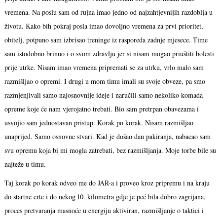
vremena. Na poslu sam od rujna imao jedno od najzahtjevnijih razdoblja u
životu. Kako bih pokraj posla imao dovoljno vremena za prvi prioritet,
obitelj, potpuno sam izbrisao treninge iz rasporeda zadnje mjesece. Time
sam istodobno brinuo i o svom zdravlju jer si nisam mogao priuštiti bolesti
prije utrke. Nisam imao vremena pripremati se za utrku, vrlo malo sam
razmišljao o opremi. I drugi u mom timu imali su svoje obveze, pa smo
razmjenjivali samo najosnovnije ideje i naručili samo nekoliko komada
opreme koje će nam vjerojatno trebati. Bio sam pretrpan obavezama i
usvojio sam jednostavan pristup. Korak po korak. Nisam razmišljao
unaprijed. Samo osnovne stvari. Kad je došao dan pakiranja, nabacao sam
svu opremu koja bi mi mogla zatrebati, bez razmišljanja. Moje torbe bile su
najteže u timu.
Taj korak po korak odveo me do JAR-a i proveo kroz pripremu i na kraju
do startne crte i do nekog 10. kilometra gdje je peć bila dobro zagrijana,
proces pretvaranja masnoće u energiju aktiviran, razmišljanje o taktici i