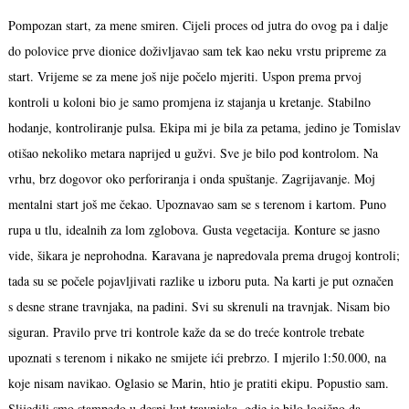
Pompozan start, za mene smiren. Cijeli proces od jutra do ovog pa i dalje
do polovice prve dionice doživljavao sam tek kao neku vrstu pripreme za
start. Vrijeme se za mene još nije počelo mjeriti. Uspon prema prvoj
kontroli u koloni bio je samo promjena iz stajanja u kretanje. Stabilno
hodanje, kontroliranje pulsa. Ekipa mi je bila za petama, jedino je Tomislav
otišao nekoliko metara naprijed u gužvi. Sve je bilo pod kontrolom. Na
vrhu, brz dogovor oko perforiranja i onda spuštanje. Zagrijavanje. Moj
mentalni start još me čekao. Upoznavao sam se s terenom i kartom. Puno
rupa u tlu, idealnih za lom zglobova. Gusta vegetacija. Konture se jasno
vide, šikara je neprohodna. Karavana je napredovala prema drugoj kontroli;
tada su se počele pojavljivati razlike u izboru puta. Na karti je put označen
s desne strane travnjaka, na padini. Svi su skrenuli na travnjak. Nisam bio
siguran. Pravilo prve tri kontrole kaže da se do treće kontrole trebate
upoznati s terenom i nikako ne smijete ići prebrzo. I mjerilo 1:50.000, na
koje nisam navikao. Oglasio se Marin, htio je pratiti ekipu. Popustio sam.
Slijedili smo stampedo u desni kut travnjaka, gdje je bilo logično da