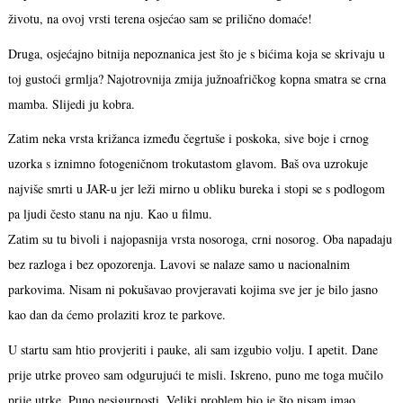
životu, na ovoj vrsti terena osjećao sam se prilično domaće!
Druga, osjećajno bitnija nepoznanica jest što je s bićima koja se skrivaju u
toj gustoći grmlja? Najotrovnija zmija južnoafričkog kopna smatra se crna
mamba. Slijedi ju kobra.
Zatim neka vrsta križanca između čegrtuše i poskoka, sive boje i crnog
uzorka s iznimno fotogeničnom trokutastom glavom. Baš ova uzrokuje
najviše smrti u JAR-u jer leži mirno u obliku bureka i stopi se s podlogom
pa ljudi često stanu na nju. Kao u filmu.
Zatim su tu bivoli i najopasnija vrsta nosoroga, crni nosorog. Oba napadaju
bez razloga i bez opozorenja. Lavovi se nalaze samo u nacionalnim
parkovima. Nisam ni pokušavao provjeravati kojima sve jer je bilo jasno
kao dan da ćemo prolaziti kroz te parkove.
U startu sam htio provjeriti i pauke, ali sam izgubio volju. I apetit. Dane
prije utrke proveo sam odgurujući te misli. Iskreno, puno me toga mučilo
prije utrke. Puno nesigurnosti. Veliki problem bio je što nisam imao