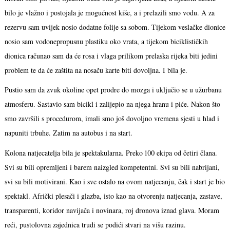
bilo je vlažno i postojala je mogućnost kiše, a i prelazili smo vodu. A za
rezervu sam uvijek nosio dodatne folije sa sobom. Tijekom veslačke dionice
nosio sam vodonepropusnu plastiku oko vrata, a tijekom biciklističkih
dionica računao sam da će rosa i vlaga prilikom prelaska rijeka biti jedini
problem te da će zaštita na nosaču karte biti dovoljna. I bila je.
Pustio sam da zvuk okoline opet prodre do mozga i uključio se u užurbanu
atmosferu. Sastavio sam bicikl i zalijepio na njega hranu i piće. Nakon što
smo završili s procedurom, imali smo još dovoljno vremena sjesti u hlad i
napuniti trbuhe. Zatim na autobus i na start.
Kolona natjecatelja bila je spektakularna. Preko 100 ekipa od četiri člana.
Svi su bili opremljeni i barem naizgled kompetentni. Svi su bili nabrijani,
svi su bili motivirani. Kao i sve ostalo na ovom natjecanju, čak i start je bio
spektakl. Afrički plesači i glazba, isto kao na otvorenju natjecanja, zastave,
transparenti, koridor navijača i novinara, roj dronova iznad glava. Moram
reći, pustolovna zajednica trudi se podići stvari na višu razinu.