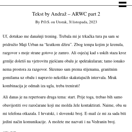
Tekst by Andraž – ARWC part 2
By
P.o.s.
on
Utorak, 31 listopada, 2023
Uf, dotukao me današnji trening. Trebala mi je trkačka tura pa sam se
pridružio Maji Urban na “kratkom džiru”. Zbog tempa kojim je krenula,
razgovor s moje strane gotovo je zamro. Ali osjećaj kad s uskih staza kroz
grmlje doletiš na vjetrovitu pješćanu obalu je spektakularan; tamo ionako
nema prostora za razgovor. Skrenuo sam prema stijenama, granitnim
gomilama uz obalu i napravio nekoliko skakutajućih intervala. Mrak
kombinacija je odmah iza ugla, treba trenirati!
Ali danas je na repertoaru druga tema: start. Prije toga, trebao bih samo
obavijestiti sve razočarane koji me možda žele kontaktirati. Naime, oba su
mi telefona otkazala. I hrvatski, i slovenski broj. E-mail će mi za sada biti
jedini način komunikacije. A možete me nazvati i na Vedranin broj.