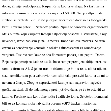
dobar, ali nije vodootporan. Raspast će se kod prve vlage. Na karti nema
informacija osim broja redosljeda i mjerila 1:50.000. Sve je čitljivo, ali
simboli su različiti. Vidi se što je organizator ručno docrtao na topografsku
kartu. Crtkani putevi… Senadov pristup. Njima se označava organizatorova
ideja o tome koju varijantu trebaju natjecatelji odabrati. Ekvidistancija nije
navedena, izračunao sam je na 10 metara. Imao sam dva markera. Snažan
crveni za označavanje kontrolnih točaka i fluorescentni za označavanje
varijanti. Testirao sam kako se oba flomastera ponašaju na papiru. Dobro.
Boja ostaje postojana kada se osuši. Imao sam pripremljene folije, nažalost
samo u formatu A4. S jednostranim tiskom to je bilo u redu, ali kasnije na
stazi nekoliko sam puta zaboravio razmisliti kako presaviti kartu, a da mi to
ne ometa čitanje. Zbog te nepreciznosti kasnije sam napravio i najveću
grešku na stazi, ali do tada moraju proći još dva dana, pa ću to ostaviti za
kasnije. Prepisao sam kontrolne točke i zalijepio folije. Selotejp i flomasteri
bili su uz kompas moja najvažnija oprema (GPS tracker i karton za
perforaciju nosio je Tomislav, a ostala obvezna oprema bila je podijeljena