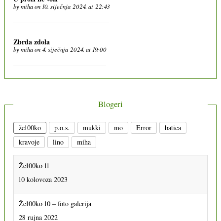
by
miha
on 10. siječnja 2024. at 22:43
Zbrda zdola
by
miha
on 4. siječnja 2024. at 19:00
Blogeri
že100ko
p.o.s.
mukki
mo
Error
batica
Že100ko 11
kravoje
lino
miha
10 kolovoza 2023
Že100ko 10 – foto galerija
28 rujna 2022