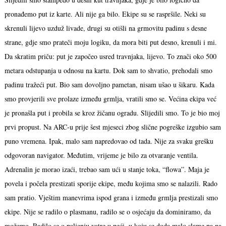
pronađemo put iz karte. Ali nije ga bilo. Ekipe su se raspršile. Neki su
skrenuli lijevo uzduž livade, drugi su otišli na grmovitu padinu s desne
strane, gdje smo prateči moju logiku, da mora biti put desno, krenuli i mi.
Da skratim priču: put je započeo usred travnjaka, lijevo. To znači oko 500
metara odstupanja u odnosu na kartu. Dok sam to shvatio, prehodali smo
padinu tražeći put. Bio sam dovoljno pametan, nisam ušao u šikaru. Kada
smo provjerili sve prolaze između grmlja, vratili smo se. Većina ekipa već
je pronašla put i probila se kroz žičanu ogradu. Slijedili smo. To je bio moj
prvi propust. Na ARC-u prije šest mjeseci zbog slične pogreške izgubio sam
puno vremena. Ipak, malo sam napredovao od tada. Nije za svaku grešku
odgovoran navigator. Međutim, vrijeme je bilo za otvaranje ventila.
Adrenalin je morao izaći, trebao sam ući u stanje toka, “flowa”. Maja je
povela i počela prestizati sporije ekipe, među kojima smo se nalazili. Rado
sam pratio. Vještim manevrima ispod grana i između grmlja prestizali smo
ekipe. Nije se radilo o plasmanu, radilo se o osjećaju da dominiramo, da
možemo. Radilo se o paljenju vatre u peći, u koju se doda malo slame pa na