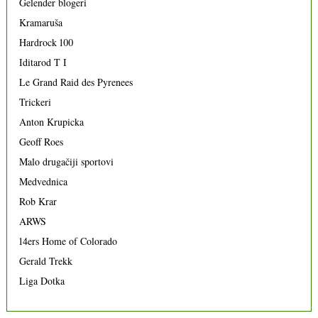
Gelender blogeri
Kramaruša
Hardrock 100
Iditarod T I
Le Grand Raid des Pyrenees
Trickeri
Anton Krupicka
Geoff Roes
Malo drugačiji sportovi
Medvednica
Rob Krar
ARWS
14ers Home of Colorado
Gerald Trekk
Liga Dotka