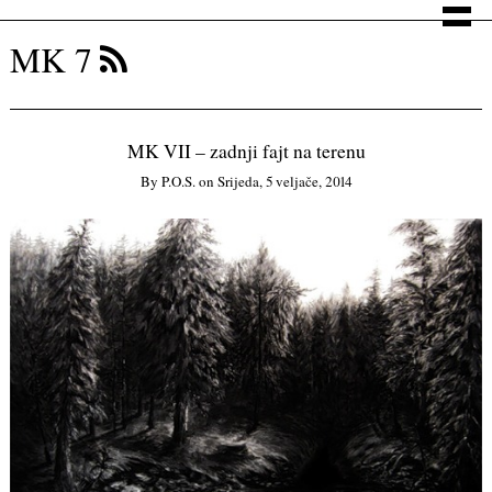
MK 7
MK VII – zadnji fajt na terenu
By
P.o.s.
on
Srijeda, 5 veljače, 2014