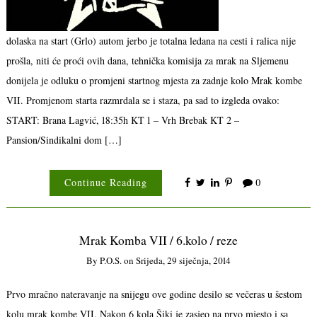
dolaska na start (Grlo) autom jerbo je totalna ledana na cesti i ralica nije
prošla, niti će proći ovih dana, tehnička komisija za mrak na Sljemenu
donijela je odluku o promjeni startnog mjesta za zadnje kolo Mrak kombe
VII. Promjenom starta razmrdala se i staza, pa sad to izgleda ovako:
START: Brana Lagvić, 18:35h KT 1 – Vrh Brebak KT 2 –
Pansion/Sindikalni dom […]
Continue Reading
0
Mrak Komba VII / 6.kolo / reze
By
P.o.s.
on
Srijeda, 29 siječnja, 2014
Prvo mračno nateravanje na snijegu ove godine desilo se večeras u šestom
kolu mrak kombe VII. Nakon 6 kola Šiki je zasjeo na prvo mjesto i sa