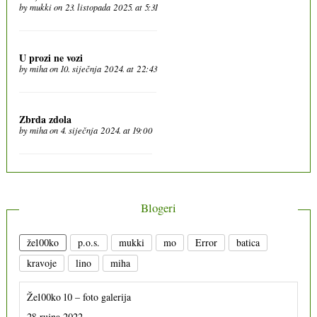
by
mukki
on 23. listopada 2025. at 5:31
U prozi ne vozi
by
miha
on 10. siječnja 2024. at 22:43
Zbrda zdola
by
miha
on 4. siječnja 2024. at 19:00
Blogeri
že100ko
p.o.s.
mukki
mo
Error
batica
kravoje
lino
miha
Že100ko 10 – foto galerija
28 rujna 2022