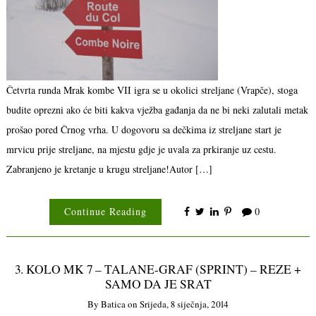
Četvrta runda Mrak kombe VII igra se u okolici streljane (Vrapče), stoga
budite oprezni ako će biti kakva vježba gađanja da ne bi neki zalutali metak
prošao pored Črnog vrha. U dogovoru sa dečkima iz streljane start je
mrvicu prije streljane, na mjestu gdje je uvala za prkiranje uz cestu.
Zabranjeno je kretanje u krugu streljane!Autor […]
Continue Reading
0
3. KOLO MK 7 – TALANE-GRAF (SPRINT) – REZE +
SAMO DA JE SRAT
By
Batica
on
Srijeda, 8 siječnja, 2014