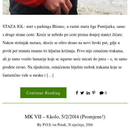
STAZA JGL: start s parkinga Bliznec, u razini starta lige Puntijarka, samo
s druge strane ceste. Kreće se uzbrdo po cesti prema donjoj stanici žičare.
Nakon stotinjak metara, skreće se oštro desno na novi široki put, gdje u
prvih pet minuta imamo tri ključna križanja. Prvo nije označeno trakama,
ali je tamo vozilo šumarije koje se sigurno neće micati do jutra – e, tu samo
prođete ravno. Na sljedećem, označenom bijelim reebok trakama koje se
fantastično vide u mraku i […]
Continue Reading
0
MK VII – 8.kolo, 5/2/2014 (Promjene!)
By
P.o.s.
on
Petak, 31 siječnja, 2014