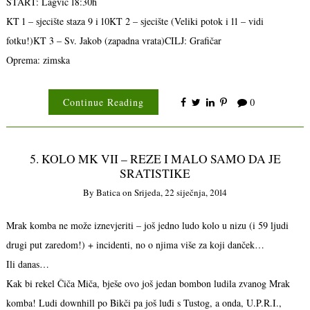
START: Lagvić 18:30h
KT 1 – sjecište staza 9 i 10KT 2 – sjecište (Veliki potok i 11 – vidi
fotku!)KT 3 – Sv. Jakob (zapadna vrata)CILJ: Grafičar
Oprema: zimska
Continue Reading
0
5. KOLO MK VII – REZE I MALO SAMO DA JE
SRATISTIKE
By
Batica
on
Srijeda, 22 siječnja, 2014
Mrak komba ne može iznevjeriti – još jedno ludo kolo u nizu (i 59 ljudi
drugi put zaredom!) + incidenti, no o njima više za koji danček…
Ili danas…
Kak bi rekel Čiča Miča, bješe ovo još jedan bombon ludila zvanog Mrak
komba! Ludi downhill po Bikči pa još luđi s Tustog, a onda, U.P.R.I.,