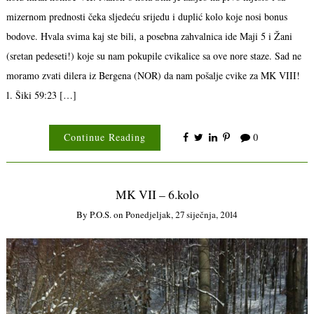
mizernom prednosti čeka sljedeću srijedu i duplić kolo koje nosi bonus
bodove. Hvala svima kaj ste bili, a posebna zahvalnica ide Maji 5 i Žani
(sretan pedeseti!) koje su nam pokupile cvikalice sa ove nore staze. Sad ne
moramo zvati dilera iz Bergena (NOR) da nam pošalje cvike za MK VIII!
1. Šiki 59:23 […]
Continue Reading
0
MK VII – 6.kolo
By
P.o.s.
on
Ponedjeljak, 27 siječnja, 2014