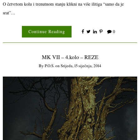
O četvrtom kolu i trenutnom stanju klikni na više ilitiga “samo da je
srat”…
Continue Reading
0
MK VII – 4.kolo – REZE
By
P.o.s.
on
Srijeda, 15 siječnja, 2014