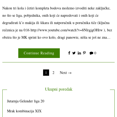
Nakon tri kola i četiri kompleta bodova možemo izvoditi neke zaključke,
no što se liga, pobjednika, onih koji će napredovati i onih koji će
degradirati k’o makija ili šikara ili natporučnik u poručnika tiče (ključna
rečenica je na 0:16 http://www.youtube.com/watch?v=8NlrgjgOHrw ), bez
obzira što je MK sprint ko ovo kolo, dragi panowie, ništa se još ne zna…
Continue Reading
0
Brojevi
1
2
Next →
stranica
objava
Ukupni poredak
Jutarnja Gelender liga 20
Mrak kombinacija XIX