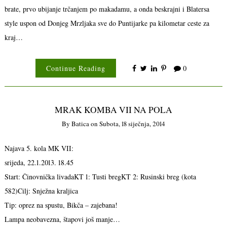
brate, prvo ubijanje trčanjem po makadamu, a onda beskrajni i Blatersa
style uspon od Donjeg Mrzljaka sve do Puntijarke pa kilometar ceste za
kraj…
Continue Reading
0
MRAK KOMBA VII NA POLA
By
Batica
on
Subota, 18 siječnja, 2014
Najava 5. kola MK VII:
srijeda, 22.1.2013. 18.45
Start: Činovnička livadaKT 1: Tusti bregKT 2: Rusinski breg (kota
582)Cilj: Snježna kraljica
Tip: oprez na spustu, Bikča – zajebana!
Lampa neobavezna, štapovi još manje…