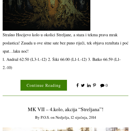
Strašno Hocijevo kolo u okolici Streljane, a staza i tekma prava mrak
poslastica! Zasada u ove sitne sate bez puno riječi, tek objava rezultata i poć
spat…laku noć!
1. Andraž 62:50 (L3-1.-12) 2. Šiki 66:00 (L1-1.-12) 3. Batko 66:59 (L1-
2.-10)
Continue Reading
0
MK VII – 4.kolo, akcija “Streljana”!
By
P.o.s.
on
Nedjelja, 12 siječnja, 2014