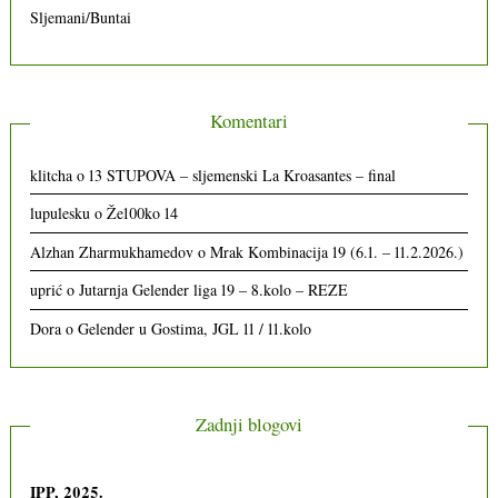
Sljemani/Buntai
Komentari
klitcha
o
13 STUPOVA – sljemenski La Kroasantes – final
lupulesku
o
Že100ko 14
Alzhan Zharmukhamedov
o
Mrak Kombinacija 19 (6.1. – 11.2.2026.)
uprić
o
Jutarnja Gelender liga 19 – 8.kolo – REZE
Dora
o
Gelender u Gostima, JGL 11 / 11.kolo
Zadnji blogovi
IPP, 2025.