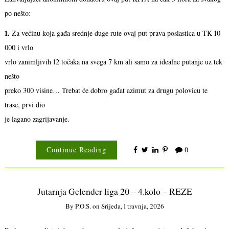
po nešto:
1.
Za većinu koja gađa srednje duge rute ovaj put prava poslastica u TK 10
000 i vrlo
vrlo zanimljivih 12 točaka na svega 7 km ali samo za idealne putanje uz tek
nešto
preko 300 visine… Trebat će dobro gađat azimut za drugu polovicu te
trase, prvi dio
je lagano zagrijavanje.
Continue Reading
0
Jutarnja Gelender liga 20 – 4.kolo – REZE
By
P.o.s.
on
Srijeda, 1 travnja, 2026