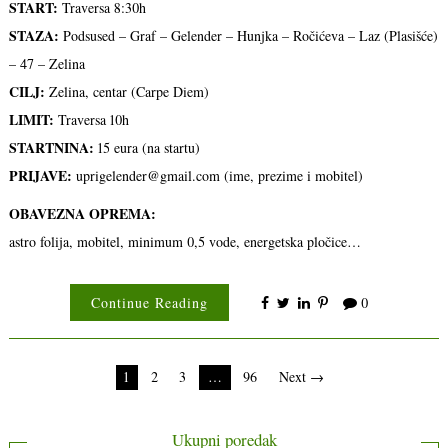
START:
Traversa 8:30h
STAZA:
Podsused – Graf – Gelender – Hunjka – Ročićeva – Laz (Plasišće)
– 47 – Zelina
CILJ:
Zelina, centar (Carpe Diem)
LIMIT:
Traversa 10h
STARTNINA:
15 eura (na startu)
PRIJAVE:
uprigelender@gmail.com (ime, prezime i mobitel)
OBAVEZNA OPREMA:
astro folija, mobitel, minimum 0,5 vode, energetska pločice…
Continue Reading
0
Brojevi
1
2
3
…
96
Next →
stranica
objava
Ukupni poredak