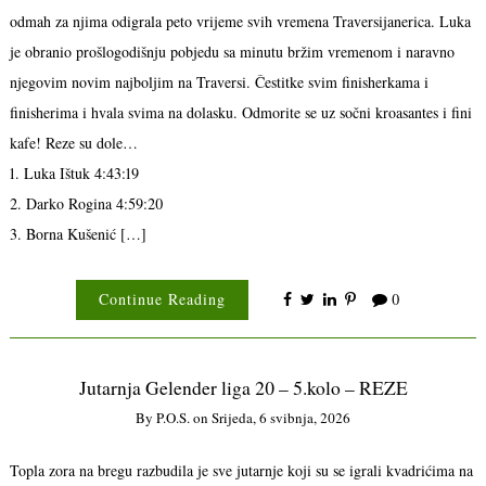
odmah za njima odigrala peto vrijeme svih vremena Traversijanerica. Luka
je obranio prošlogodišnju pobjedu sa minutu bržim vremenom i naravno
njegovim novim najboljim na Traversi. Čestitke svim finisherkama i
finisherima i hvala svima na dolasku. Odmorite se uz sočni kroasantes i fini
kafe! Reze su dole…
1. Luka Ištuk 4:43:19
2. Darko Rogina 4:59:20
3. Borna Kušenić […]
Continue Reading
0
Jutarnja Gelender liga 20 – 5.kolo – REZE
By
P.o.s.
on
Srijeda, 6 svibnja, 2026
Topla zora na bregu razbudila je sve jutarnje koji su se igrali kvadrićima na