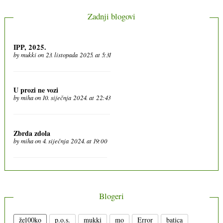
Zadnji blogovi
IPP, 2025.
by
mukki
on 23. listopada 2025. at 5:31
U prozi ne vozi
by
miha
on 10. siječnja 2024. at 22:43
Zbrda zdola
by
miha
on 4. siječnja 2024. at 19:00
Blogeri
že100ko
p.o.s.
mukki
mo
Error
batica