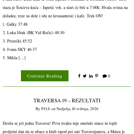
staza je Šoićeva kuća – Japetić vrh, a start će biti u 7:00h. Hvala svima na
dolasku, reze su dole i idu uz kroasantesić i kafe. Trek ON!
1. Galky 37:48
2. Luka Ištuk (BK Vid Ročić) 40:30
3. Presečki 45:52
4. Ivana SKY 46:37
5. Mikša […]
Continue Reading
0
TRAVERSA 19 – REZULTATI
By
P.o.s.
on
Nedjelja, 10 svibnja, 2026
Desila se još jedna Traversa! Prvu trojku nije smetalo sunce ni topli
proljetni dan da se ubace u klub ispod pet sati Traversijanera, a Matea je