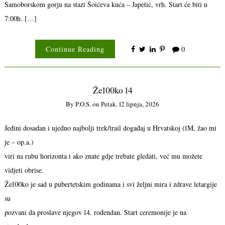
Samoborskom gorju na stazi Šoićeva kuća – Japetić, vrh. Start će biti u
7:00h. […]
Continue Reading
0
Že100ko 14
By
P.o.s.
on
Petak, 12 lipnja, 2026
Jedini dosadan i ujedno najbolji trek/trail događaj u Hrvatskoj (1M, žao mi
je – op.a.)
viri na rubu horizonta i ako znate gdje trebate gledati, već mu možete
vidjeti obrise.
Že100ko je sad u pubertetskim godinama i svi željni mira i zdrave letargije
su
pozvani da proslave njegov 14. rođendan. Start ceremonije je na