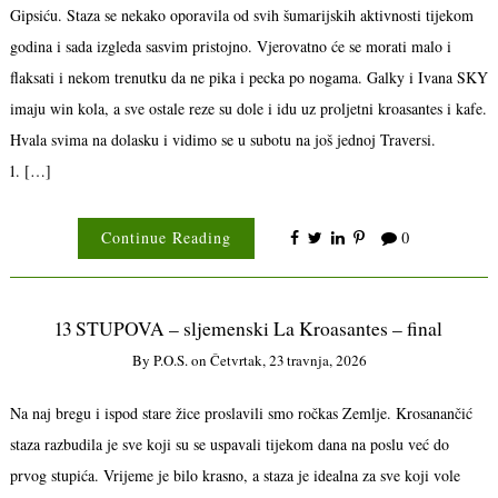
Gipsiću. Staza se nekako oporavila od svih šumarijskih aktivnosti tijekom
godina i sada izgleda sasvim pristojno. Vjerovatno će se morati malo i
flaksati i nekom trenutku da ne pika i pecka po nogama. Galky i Ivana SKY
imaju win kola, a sve ostale reze su dole i idu uz proljetni kroasantes i kafe.
Hvala svima na dolasku i vidimo se u subotu na još jednoj Traversi.
1. […]
Continue Reading
0
13 STUPOVA – sljemenski La Kroasantes – final
By
P.o.s.
on
Četvrtak, 23 travnja, 2026
Na naj bregu i ispod stare žice proslavili smo ročkas Zemlje. Krosanančić
staza razbudila je sve koji su se uspavali tijekom dana na poslu već do
prvog stupića. Vrijeme je bilo krasno, a staza je idealna za sve koji vole