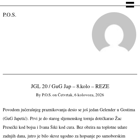
P.O.S.
JGL 20 / GuG Jap – 8.kolo – REZE
By
P.o.s.
on
Četvrtak, 6 kolovoza, 2026
Povodom jučerašnjeg praznikovanja desio se još jedan Gelender u Gostima
(GuG Japetić). Prvi je do starog sljemenskog tornja dotrčkarao Žac
Presečki kod bojsa i Ivana Šiki kod cura. Bez obzira na toplotne udare
zadnjih dana, jutro je bilo skroz ugodno za hopsanje po samoborskim