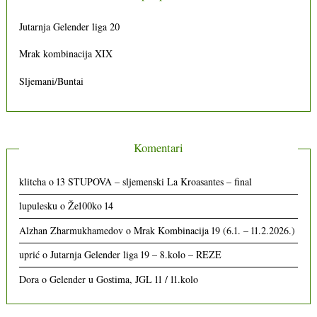
Jutarnja Gelender liga 20
Mrak kombinacija XIX
Sljemani/Buntai
Komentari
klitcha
o
13 STUPOVA – sljemenski La Kroasantes – final
lupulesku
o
Že100ko 14
Alzhan Zharmukhamedov
o
Mrak Kombinacija 19 (6.1. – 11.2.2026.)
uprić
o
Jutarnja Gelender liga 19 – 8.kolo – REZE
Dora
o
Gelender u Gostima, JGL 11 / 11.kolo