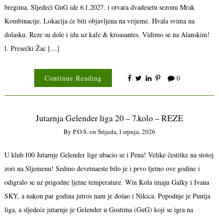
bregima. Sljedeći GuG ide 6.1.2027. i otvara dvadesetu sezonu Mrak
Kombinacije. Lokacija će biti objavljena na vrijeme. Hvala svima na
dolasku. Reze su dole i idu uz kafe & kroasantes. Vidimo se na Alanskim!
1. Presečki Žac […]
Continue Reading
0
Jutarnja Gelender liga 20 – 7.kolo – REZE
By
P.o.s.
on
Srijeda, 1 srpnja, 2026
U klub 100 Jutarnje Gelender lige ubacio se i Pena! Velike čestitke na stotoj
zori na Sljemenu! Sedmo devetnaeste bilo je i prvo ljetno ove godine i
odigralo se uz prigodne ljetne temperature. Win Kola imaju Galky i Ivana
SKY, a nakon par godina jutros nam je došao i Nikica. Popodnje je Puntja
liga, a sljedeće jutarnje je Gelender u Gostima (GuG) koji se igra na