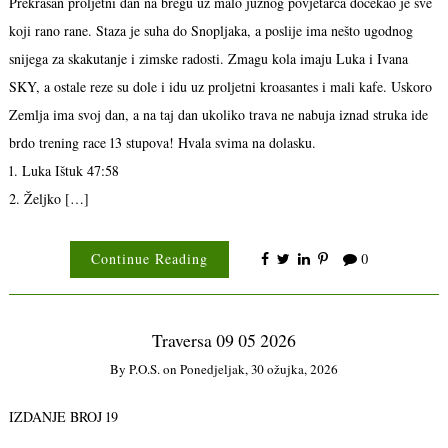
Prekrasan proljetni dan na bregu uz malo južnog povjetarca dočekao je sve
koji rano rane. Staza je suha do Snopljaka, a poslije ima nešto ugodnog
snijega za skakutanje i zimske radosti. Zmagu kola imaju Luka i Ivana
SKY, a ostale reze su dole i idu uz proljetni kroasantes i mali kafe. Uskoro
Zemlja ima svoj dan, a na taj dan ukoliko trava ne nabuja iznad struka ide
brdo trening race 13 stupova! Hvala svima na dolasku.
1. Luka Ištuk 47:58
2. Željko […]
Continue Reading
0
Traversa 09 05 2026
By
P.o.s.
on
Ponedjeljak, 30 ožujka, 2026
IZDANJE BROJ 19