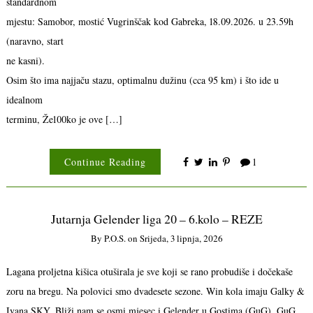
standardnom
mjestu: Samobor, mostić Vugrinščak kod Gabreka, 18.09.2026. u 23.59h
(naravno, start
ne kasni).
Osim što ima najjaču stazu, optimalnu dužinu (cca 95 km) i što ide u
idealnom
terminu, Že100ko je ove […]
Continue Reading
1
Jutarnja Gelender liga 20 – 6.kolo – REZE
By
P.o.s.
on
Srijeda, 3 lipnja, 2026
Lagana proljetna kišica otuširala je sve koji se rano probudiše i dočekaše
zoru na bregu. Na polovici smo dvadesete sezone. Win kola imaju Galky &
Ivana SKY. Bliži nam se osmi mjesec i Gelender u Gostima (GuG). GuG