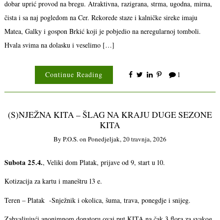
dobar uprić provod na bregu. Atraktivna, razigrana, strma, ugodna, mirna,
čista i sa naj pogledom na Cer. Rekorede staze i kalničke sireke imaju
Matea, Galky i gospon Brkić koji je pobjedio na neregularnoj tomboli.
Hvala svima na dolasku i veselimo […]
Continue Reading
1
(S)NJEŽNA KITA – ŠLAG NA KRAJU DUGE SEZONE
KITA
By
P.o.s.
on
Ponedjeljak, 20 travnja, 2026
Subota 25.4.
, Veliki dom Platak, prijave od 9, start u 10.
Kotizacija za kartu i maneštru 13 e.
Teren – Platak -Snježnik i okolica, šuma, trava, ponegdje i snijeg.
Zahvaljujući anonimnom donatoru ovaj put KITA na čak 3 flora za svakog