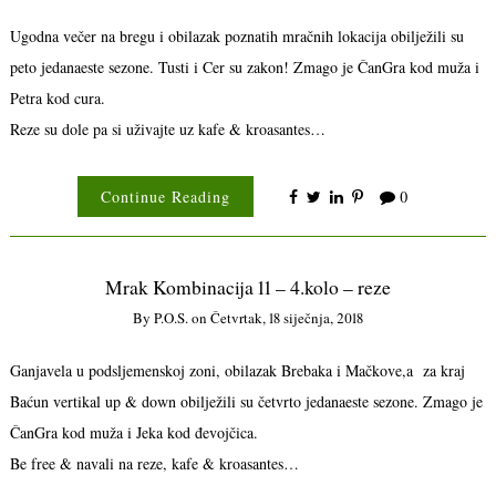
Ugodna večer na bregu i obilazak poznatih mračnih lokacija obilježili su
peto jedanaeste sezone. Tusti i Cer su zakon! Zmago je ČanGra kod muža i
Petra kod cura.
Reze su dole pa si uživajte uz kafe & kroasantes…
Continue Reading
0
Mrak Kombinacija 11 – 4.kolo – reze
By
P.o.s.
on
Četvrtak, 18 siječnja, 2018
Ganjavela u podsljemenskoj zoni, obilazak Brebaka i Mačkove,a za kraj
Baćun vertikal up & down obilježili su četvrto jedanaeste sezone. Zmago je
ČanGra kod muža i Jeka kod đevojčica.
Be free & navali na reze, kafe & kroasantes…