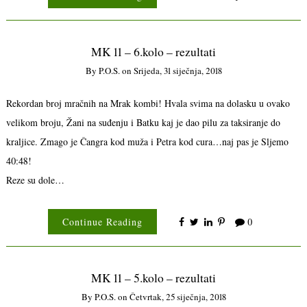
MK 11 – 6.kolo – rezultati
By
P.o.s.
on
Srijeda, 31 siječnja, 2018
Rekordan broj mračnih na Mrak kombi! Hvala svima na dolasku u ovako
velikom broju, Žani na suđenju i Batku kaj je dao pilu za taksiranje do
kraljice. Zmago je Čangra kod muža i Petra kod cura…naj pas je Sljemo
40:48!
Reze su dole…
Continue Reading
0
MK 11 – 5.kolo – rezultati
By
P.o.s.
on
Četvrtak, 25 siječnja, 2018