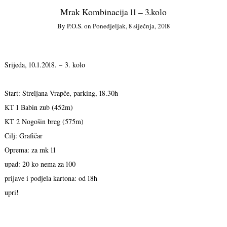
Mrak Kombinacija 11 – 3.kolo
By
P.o.s.
on
Ponedjeljak, 8 siječnja, 2018
Srijeda, 10.1.2018. – 3. kolo
Start: Streljana Vrapče, parking, 18.30h
KT 1 Babin zub (452m)
KT 2 Nogošin breg (575m)
Cilj: Grafičar
Oprema: za mk 11
upad: 20 ko nema za 100
prijave i podjela kartona: od 18h
upri!