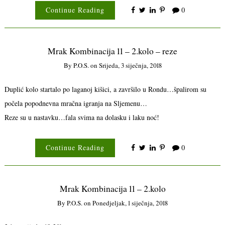
Continue Reading
0
Mrak Kombinacija 11 – 2.kolo – reze
By
P.o.s.
on
Srijeda, 3 siječnja, 2018
Duplić kolo startalo po laganoj kišici, a završilo u Rondu…špalirom su
počela popodnevna mračna igranja na Sljemenu…
Reze su u nastavku…fala svima na dolasku i laku noć!
Continue Reading
0
Mrak Kombinacija 11 – 2.kolo
By
P.o.s.
on
Ponedjeljak, 1 siječnja, 2018