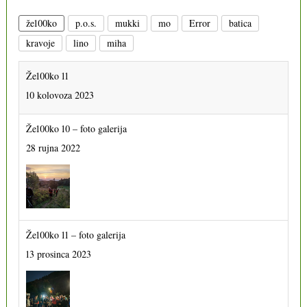
že100ko
p.o.s.
mukki
mo
Error
batica
kravoje
lino
miha
Že100ko 11
10 kolovoza 2023
Že100ko 10 – foto galerija
28 rujna 2022
Že100ko 11 – foto galerija
13 prosinca 2023