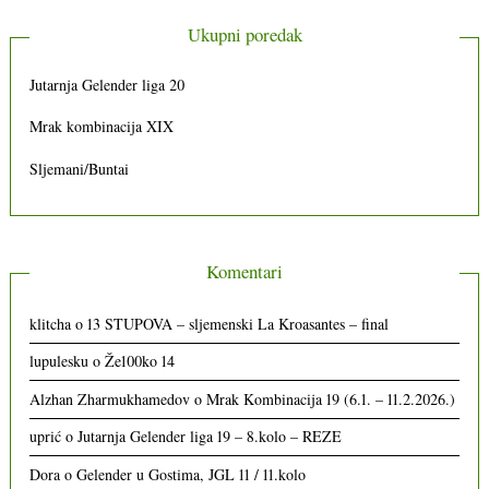
Ukupni poredak
Jutarnja Gelender liga 20
Mrak kombinacija XIX
Sljemani/Buntai
Komentari
klitcha
o
13 STUPOVA – sljemenski La Kroasantes – final
lupulesku
o
Že100ko 14
Alzhan Zharmukhamedov
o
Mrak Kombinacija 19 (6.1. – 11.2.2026.)
uprić
o
Jutarnja Gelender liga 19 – 8.kolo – REZE
Dora
o
Gelender u Gostima, JGL 11 / 11.kolo