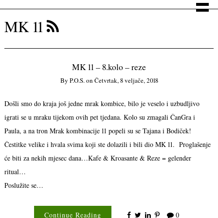
MK 11
MK 11 – 8.kolo – reze
By
P.o.s.
on
Četvrtak, 8 veljače, 2018
Došli smo do kraja još jedne mrak kombice, bilo je veselo i uzbudljivo
igrati se u mraku tijekom ovih pet tjedana. Kolo su zmagali ČanGra i
Paula, a na tron Mrak kombinacije 11 popeli su se Tajana i Bodiček!
Čestitke velike i hvala svima koji ste dolazili i bili dio MK 11. Proglašenje
će biti za nekih mjesec dana…Kafe & Kroasante & Reze = gelender
ritual…
Poslužite se…
Continue Reading
0