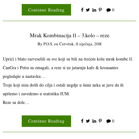
Continue Reading
0
Mrak Kombinacija 11 – 3.kolo – reze
By
P.o.s.
on
Četvrtak, 11 siječnja, 2018
Uprići i blato razveselili su sve koji su bili na trećem kolu mrak kombe 11.
ČanGra i Petra su zmagali, a reze si uz jutarnju kafe & kroasantes
pogledajte u nastavku…
Troje koji nisu došli do cilja i ostali negdje u šumi neka se jave da ih
upišemo i zavedemo u sratistiku IUM.
Reze su dole…
Continue Reading
0