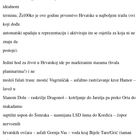
idealnom
terminu, Že100ko je ove godine prvenstvo Hrvatske u najboljem trailu (svi
koji dođu
automatski upadaju u reprezentaciju i aktiviraju im se osjetila za koja ni ne
znaju da
postoje).
Jedini hod za život u Hrvatskoj ide po markiranim stazama (hvala
planinarima!) i ne
možeš fulati trasu: mostić Vugrinščak – asfaltno rastrčavanje kroz Hamor –
lavež u
Slanom Dolu – raskrižje Dragonoš – kotrljanje do Jarušja pa preko Orta do
makadama-
suptilni uspon do Šimraka – nasmijana LSD šuma do Kordića – čopor
nervoznih
hrvatskih ovčara – asfalt Gornja Vas – voda kraj Bijele Tare/Grič (taman