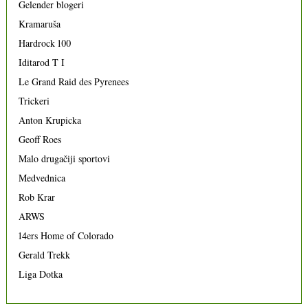
Gelender blogeri
Kramaruša
Hardrock 100
Iditarod T I
Le Grand Raid des Pyrenees
Trickeri
Anton Krupicka
Geoff Roes
Malo drugačiji sportovi
Medvednica
Rob Krar
ARWS
14ers Home of Colorado
Gerald Trekk
Liga Dotka