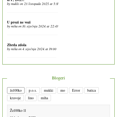
by
mukki
on 23. listopada 2025. at 5:31
U prozi ne vozi
by
miha
on 10. siječnja 2024. at 22:43
Zbrda zdola
by
miha
on 4. siječnja 2024. at 19:00
Blogeri
že100ko
p.o.s.
mukki
mo
Error
batica
kravoje
lino
miha
Že100ko 11