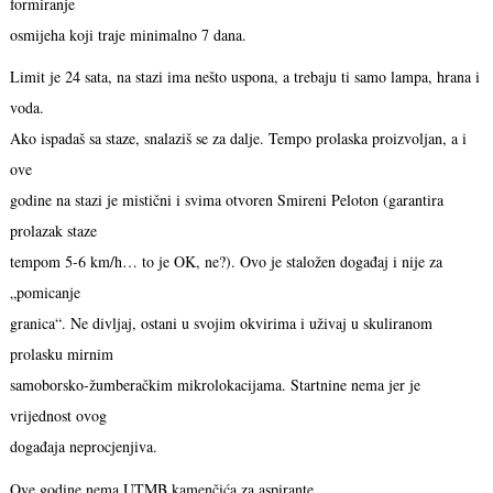
formiranje
osmijeha koji traje minimalno 7 dana.
Limit je 24 sata, na stazi ima nešto uspona, a trebaju ti samo lampa, hrana i
voda.
Ako ispadaš sa staze, snalaziš se za dalje. Tempo prolaska proizvoljan, a i
ove
godine na stazi je mistični i svima otvoren Smireni Peloton (garantira
prolazak staze
tempom 5-6 km/h… to je OK, ne?). Ovo je staložen događaj i nije za
„pomicanje
granica“. Ne divljaj, ostani u svojim okvirima i uživaj u skuliranom
prolasku mirnim
samoborsko-žumberačkim mikrolokacijama. Startnine nema jer je
vrijednost ovog
događaja neprocjenjiva.
Ove godine nema UTMB kamenčića za aspirante.