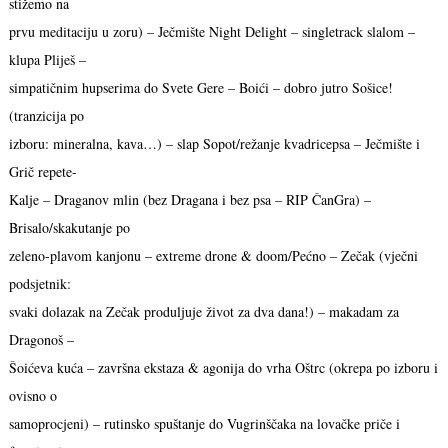
stižemo na
prvu meditaciju u zoru) – Ječmište Night Delight – singletrack slalom –
klupa Pliješ –
simpatičnim hupserima do Svete Gere – Boići – dobro jutro Sošice!
(tranzicija po
izboru: mineralna, kava…) – slap Sopot/režanje kvadricepsa – Ječmište i
Grič repete-
Kalje – Draganov mlin (bez Dragana i bez psa – RIP ČanGra) –
Brisalo/skakutanje po
zeleno-plavom kanjonu – extreme drone & doom/Pećno – Zečak (vječni
podsjetnik:
svaki dolazak na Zečak produljuje život za dva dana!) – makadam za
Dragonoš –
Šoićeva kuća – završna ekstaza & agonija do vrha Oštrc (okrepa po izboru i
ovisno o
samoprocjeni) – rutinsko spuštanje do Vugrinščaka na lovačke priče i