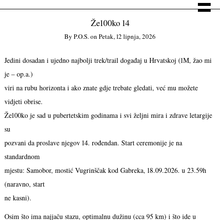
Že100ko 14
By
P.o.s.
on
Petak, 12 lipnja, 2026
Jedini dosadan i ujedno najbolji trek/trail događaj u Hrvatskoj (1M, žao mi
je – op.a.)
viri na rubu horizonta i ako znate gdje trebate gledati, već mu možete
vidjeti obrise.
Že100ko je sad u pubertetskim godinama i svi željni mira i zdrave letargije
su
pozvani da proslave njegov 14. rođendan. Start ceremonije je na
standardnom
mjestu: Samobor, mostić Vugrinščak kod Gabreka, 18.09.2026. u 23.59h
(naravno, start
ne kasni).
Osim što ima najjaču stazu, optimalnu dužinu (cca 95 km) i što ide u