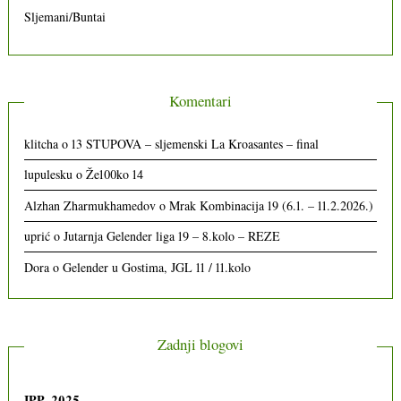
Sljemani/Buntai
Komentari
klitcha
o
13 STUPOVA – sljemenski La Kroasantes – final
lupulesku
o
Že100ko 14
Alzhan Zharmukhamedov
o
Mrak Kombinacija 19 (6.1. – 11.2.2026.)
uprić
o
Jutarnja Gelender liga 19 – 8.kolo – REZE
Dora
o
Gelender u Gostima, JGL 11 / 11.kolo
Zadnji blogovi
IPP, 2025.