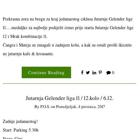
Prekrasna zora na bregu za kraj jedanaestog ciklusa Jutarnje Gelender lige
11….medaljke za najbolje podijelit ćemo prije starta Jutarnje Gelender lige
12 i Mrak kombinacije 11.
Čangra i Mateja su zmagali u zadnjem kolu, a kak su ostali prošli škicnite
uz jutarnju kafe & kroasante.
Continue Reading
0
Jutarnja Gelender liga 11 / 12.kolo / 6.12.
By
P.o.s.
on
Ponedjeljak, 4 prosinca, 2017
Zadnje jedanaestog!
Start: Parking 5.30h
Staza: Gips