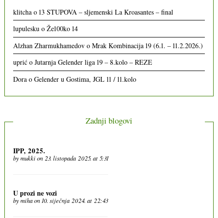
klitcha
o
13 STUPOVA – sljemenski La Kroasantes – final
lupulesku
o
Že100ko 14
Alzhan Zharmukhamedov
o
Mrak Kombinacija 19 (6.1. – 11.2.2026.)
uprić
o
Jutarnja Gelender liga 19 – 8.kolo – REZE
Dora
o
Gelender u Gostima, JGL 11 / 11.kolo
Zadnji blogovi
IPP, 2025.
by
mukki
on 23. listopada 2025. at 5:31
U prozi ne vozi
by
miha
on 10. siječnja 2024. at 22:43