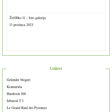
Že100ko 11 – foto galerija
13 prosinca 2023
Linkovi
Gelender blogeri
Kramaruša
Hardrock 100
Iditarod T I
Le Grand Raid des Pyrenees