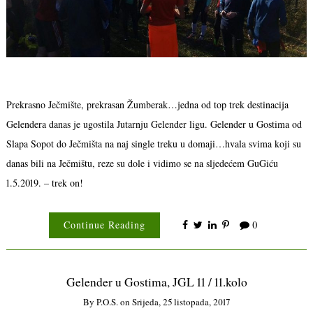
Prekrasno Ječmište, prekrasan Žumberak…jedna od top trek destinacija
Gelendera danas je ugostila Jutarnju Gelender ligu. Gelender u Gostima od
Slapa Sopot do Ječmišta na naj single treku u domaji…hvala svima koji su
danas bili na Ječmištu, reze su dole i vidimo se na sljedećem GuGiću
1.5.2019. – trek on!
Continue Reading
0
Gelender u Gostima, JGL 11 / 11.kolo
By
P.o.s.
on
Srijeda, 25 listopada, 2017