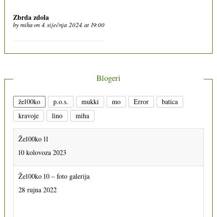
Zbrda zdola
by
miha
on 4. siječnja 2024. at 19:00
Blogeri
že100ko
p.o.s.
mukki
mo
Error
batica
kravoje
lino
miha
Že100ko 11
10 kolovoza 2023
Že100ko 10 – foto galerija
28 rujna 2022