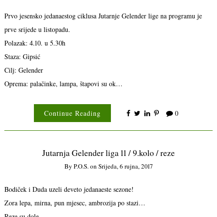
Prvo jesensko jedanaestog ciklusa Jutarnje Gelender lige na programu je
prve srijede u listopadu.
Polazak: 4.10. u 5.30h
Staza: Gipsić
Cilj: Gelender
Oprema: palačinke, lampa, štapovi su ok…
Continue Reading
0
Jutarnja Gelender liga 11 / 9.kolo / reze
By
P.o.s.
on
Srijeda, 6 rujna, 2017
Bodiček i Duda uzeli deveto jedanaeste sezone!
Zora lepa, mirna, pun mjesec, ambrozija po stazi…
Reze su dole.