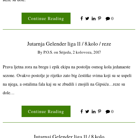
Continue Reading
0
Jutarnja Gelender liga 11 / 8.kolo / reze
By
P.o.s.
on
Srijeda, 2 kolovoza, 2017
Prava ljetna zora na bregu i epik ekipa na postolju osmog kola jedanaeste
sezone. Ovakvo postolje je rijetko zato big čestitke svima koji su se uspeli
na njega, a ostalima fala kaj su se zbudili i znojili na Gipsiću…reze su
dole…
Continue Reading
0
Jutarnaj Gelender liga 11 / 8.kolo