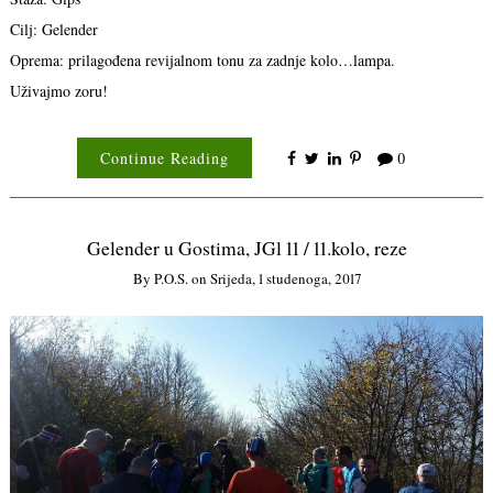
Cilj: Gelender
Oprema: prilagođena revijalnom tonu za zadnje kolo…lampa.
Uživajmo zoru!
Continue Reading
0
Gelender u Gostima, JGl 11 / 11.kolo, reze
By
P.o.s.
on
Srijeda, 1 studenoga, 2017