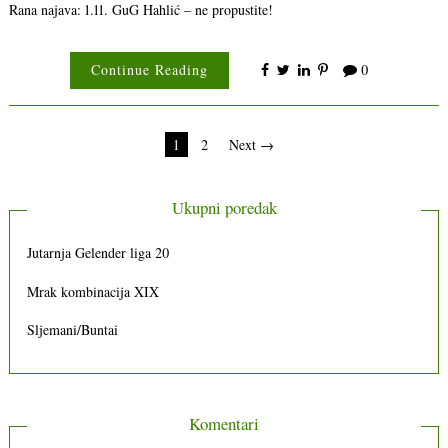
Rana najava: 1.11. GuG Hahlić – ne propustite!
Continue Reading
0
Brojevi
1
2
Next →
stranica
objava
Ukupni poredak
Jutarnja Gelender liga 20
Mrak kombinacija XIX
Sljemani/Buntai
Komentari