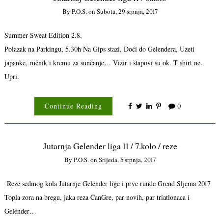
By
P.o.s.
on
Subota, 29 srpnja, 2017
Summer Sweat Edition 2.8.
Polazak na Parkingu, 5.30h Na Gips stazi, Doći do Gelendera, Uzeti
japanke, ručnik i kremu za sunčanje… Vizir i štapovi su ok. T shirt ne.
Upri.
Continue Reading
0
Jutarnja Gelender liga 11 / 7.kolo / reze
By
P.o.s.
on
Srijeda, 5 srpnja, 2017
Reze sedmog kola Jutarnje Gelender lige i prve runde Grend Sljema 2017
Topla zora na bregu, jaka reza ČanGre, par novih, par triatlonaca i
Gelender…