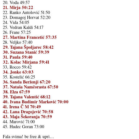
20. Vođa 49:57
21. Mirja 50:22
22. Ranko Antolović 51:50
23. Domagoj Horvat 52:20
24. Vida 54:05
25. Vedran Kaldi 54:17
26. Frane 57:25
27. Martina Francetić 57:35
28. Veljko 57:40
29. Tajana Špoljarec 58:42
30. Suzana Stanić 59:39
31. Paula 59:40
32. Kolac Mirjana 59:41
33, Rocco 59:42
34. Jonke 63:03
35. Kostelić 66:25
36. Sanda Berženji 67:20
37. Nataša Namčorasta 67:50
38. Elza 67:59
39. Tajana Valentić 68:12
40. Ivana Budimir Marković 70:00
41. Irena Č M 70:49
42. Lana Dragojević 70:58
43. Maja Šekoranja 70:59
44. Marović 71:00
45. Hudec Goran 73:00
Fala svima! be free & upri…