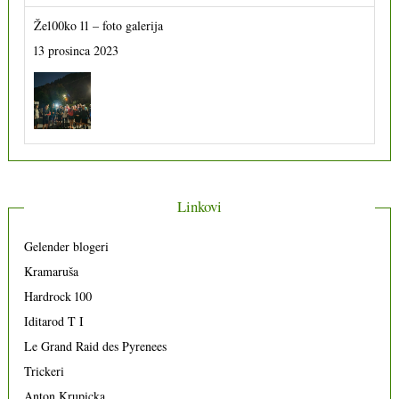
Že100ko 11 – foto galerija
13 prosinca 2023
Linkovi
Gelender blogeri
Kramaruša
Hardrock 100
Iditarod T I
Le Grand Raid des Pyrenees
Trickeri
Anton Krupicka