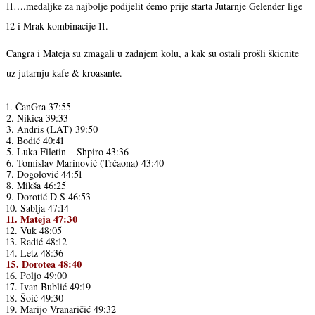
11….medaljke za najbolje podijelit ćemo prije starta Jutarnje Gelender lige
12 i Mrak kombinacije 11.
Čangra i Mateja su zmagali u zadnjem kolu, a kak su ostali prošli škicnite
uz jutarnju kafe & kroasante.
1. ČanGra 37:55
2. Nikica 39:33
3. Andris (LAT) 39:50
4. Bodić 40:41
5. Luka Filetin – Shpiro 43:36
6. Tomislav Marinović (Trčaona) 43:40
7. Đogolović 44:51
8. Mikša 46:25
9. Dorotić D S 46:53
10. Sablja 47:14
11. Mateja 47:30
12. Vuk 48:05
13. Radić 48:12
14. Letz 48:36
15. Dorotea 48:40
16. Poljo 49:00
17. Ivan Bublić 49:19
18. Šoić 49:30
19. Marijo Vranaričić 49:32