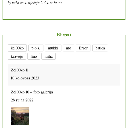
by
miha
on 4. siječnja 2024. at 19:00
Blogeri
že100ko
p.o.s.
mukki
mo
Error
batica
kravoje
lino
miha
Že100ko 11
10 kolovoza 2023
Že100ko 10 – foto galerija
28 rujna 2022