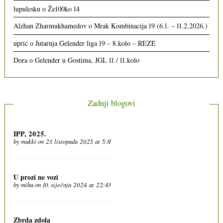
lupulesku
o
Že100ko 14
Alzhan Zharmukhamedov
o
Mrak Kombinacija 19 (6.1. – 11.2.2026.)
uprić
o
Jutarnja Gelender liga 19 – 8.kolo – REZE
Dora
o
Gelender u Gostima, JGL 11 / 11.kolo
Zadnji blogovi
IPP, 2025.
by
mukki
on 23. listopada 2025. at 5:31
U prozi ne vozi
by
miha
on 10. siječnja 2024. at 22:43
Zbrda zdola