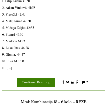
1. Filip Kufrin 41:50
2. Adam Vinković 41:58
3. Presečki 42:43
4. Matej Sused 42:50
5. Mičuga Željko 42:55
6. Štumsi 43:10
7. Markica 44:24
8. Luka Ištuk 44:28
9. Glumac 44:47
10. Toni M 45:03
11. […]
Continue Reading
2
Mrak Kombinacija 18 – 6.kolo – REZE