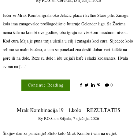
By
P.o.s.
on
Četvrtak, 15 siječnja, 2026
Jučer se Mrak Komba igrala oko Jelačić placa i kvltne Stare pile. Zmagu
kola ima zmagovalec prošlogodišnje Jutarnje Gelender lige. Sa Žacima
nema šale na kombi ove godine, oba igraju na visokom mračnom nivou.
Kod cura Maja je puna trnja uletila u cilj i zmagala kod cura. Sljedeće kolo
selimo se malo istočno, a tam se ponekad zna desiti dobar vertikalčić na
gore ili na dole. Reze su dole i idu uz jači kafe i slatki kroasantes. Hvala
svima na […]
Continue Reading
0
Mrak Kombinacija 19 – 1.kolo – REZULTATES
By
P.o.s.
on
Srijeda, 7 siječnja, 2026
Šikijev dan za pamćenje! Stoto kolo Mrak Kombe i win na uvijek