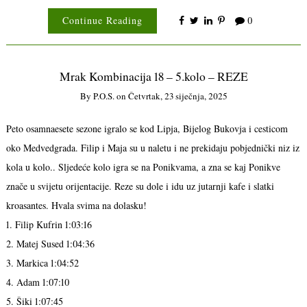
Continue Reading
0
Mrak Kombinacija 18 – 5.kolo – REZE
By
P.o.s.
on
Četvrtak, 23 siječnja, 2025
Peto osamnaesete sezone igralo se kod Lipja, Bijelog Bukovja i cesticom
oko Medvedgrada. Filip i Maja su u naletu i ne prekidaju pobjednički niz iz
kola u kolo.. Sljedeće kolo igra se na Ponikvama, a zna se kaj Ponikve
znače u svijetu orijentacije. Reze su dole i idu uz jutarnji kafe i slatki
kroasantes. Hvala svima na dolasku!
1. Filip Kufrin 1:03:16
2. Matej Sused 1:04:36
3. Markica 1:04:52
4. Adam 1:07:10
5. Šiki 1:07:45