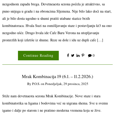
nezgodnom zapadu brega. Devetneaesta sezona počela je atraktivno, sa
puno snijega u gradu i na obroncima Sljemena. Nije bilo lako doći na start,
ali je bilo dosta ugodno u shumi pratiti utabane stazice brzih
kombinatoraca. Hvala Suzi na osmišljavanju staze i postavljanju kt3 na ono
nezgodno ušće. Drugo hvala ide Cafe Baru Verona na utopljavanju
promrzlih koji izletiše iz shume. Reze su dole i idu uz dupli cafe […]
Continue Reading
0
Mrak Kombinacija 19 (6.1. – 11.2.2026.)
By
P.o.s.
on
Ponedjeljak, 29 prosinca, 2025
Stiže nam devetnaesta sezona Mrak Kombinacije. Nove staze i stara
kombinatorika sa ligama i bodovima već su uigrana shema. Sve u svemu
igamo i dalje po starom i ne pratimo moderna vremena koja se žive.