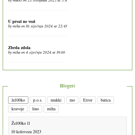
U prozi ne vozi
by
miha
on 10. siječnja 2024. at 22:43
Zbrda zdola
by
miha
on 4. siječnja 2024. at 19:00
Blogeri
že100ko
p.o.s.
mukki
mo
Error
batica
kravoje
lino
miha
Že100ko 11
10 kolovoza 2023