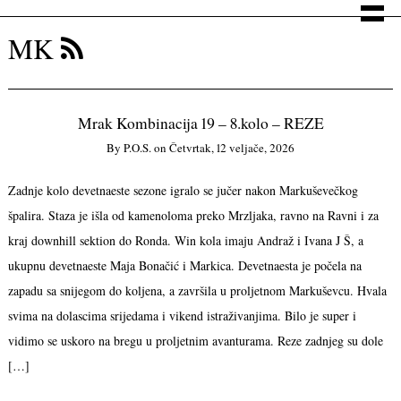
MK
Mrak Kombinacija 19 – 8.kolo – REZE
By
P.o.s.
on
Četvrtak, 12 veljače, 2026
Zadnje kolo devetnaeste sezone igralo se jučer nakon Markuševečkog
špalira. Staza je išla od kamenoloma preko Mrzljaka, ravno na Ravni i za
kraj downhill sektion do Ronda. Win kola imaju Andraž i Ivana J Š, a
ukupnu devetnaeste Maja Bonačić i Markica. Devetnaesta je počela na
zapadu sa snijegom do koljena, a završila u proljetnom Markuševcu. Hvala
svima na dolascima srijedama i vikend istraživanjima. Bilo je super i
vidimo se uskoro na bregu u proljetnim avanturama. Reze zadnjeg su dole
[…]