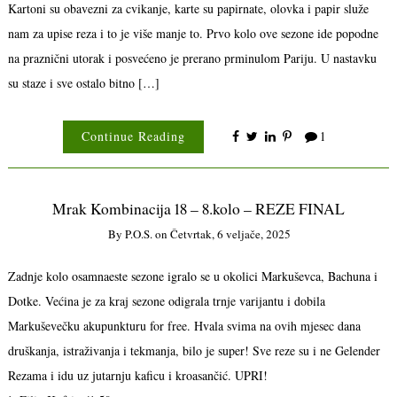
Kartoni su obavezni za cvikanje, karte su papirnate, olovka i papir služe
nam za upise reza i to je više manje to. Prvo kolo ove sezone ide popodne
na praznični utorak i posvećeno je prerano prminulom Pariju. U nastavku
su staze i sve ostalo bitno […]
Continue Reading
1
Mrak Kombinacija 18 – 8.kolo – REZE FINAL
By
P.o.s.
on
Četvrtak, 6 veljače, 2025
Zadnje kolo osamnaeste sezone igralo se u okolici Markuševca, Bachuna i
Dotke. Većina je za kraj sezone odigrala trnje varijantu i dobila
Markuševečku akupunkturu for free. Hvala svima na ovih mjesec dana
druškanja, istraživanja i tekmanja, bilo je super! Sve reze su i ne Gelender
Rezama i idu uz jutarnju kaficu i kroasančić. UPRI!