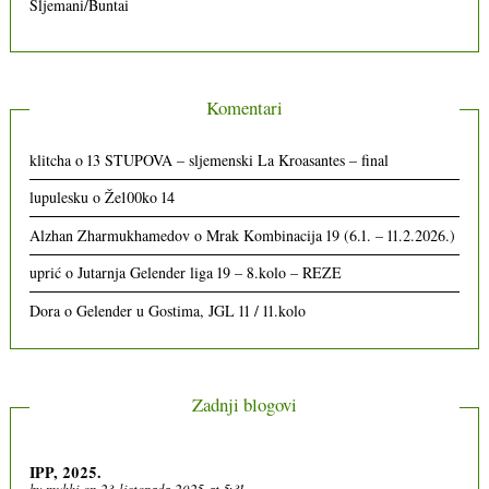
Sljemani/Buntai
Komentari
klitcha
o
13 STUPOVA – sljemenski La Kroasantes – final
lupulesku
o
Že100ko 14
Alzhan Zharmukhamedov
o
Mrak Kombinacija 19 (6.1. – 11.2.2026.)
uprić
o
Jutarnja Gelender liga 19 – 8.kolo – REZE
Dora
o
Gelender u Gostima, JGL 11 / 11.kolo
Zadnji blogovi
IPP, 2025.
by
mukki
on 23. listopada 2025. at 5:31