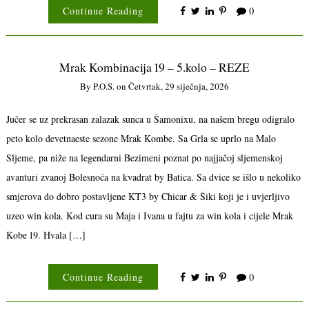
Continue Reading
0
Mrak Kombinacija 19 – 5.kolo – REZE
By
P.o.s.
on
Četvrtak, 29 siječnja, 2026
Jučer se uz prekrasan zalazak sunca u Šamonixu, na našem bregu odigralo
peto kolo devetnaeste sezone Mrak Kombe. Sa Grla se uprlo na Malo
Sljeme, pa niže na legendarni Bezimeni poznat po najjačoj sljemenskoj
avanturi zvanoj Bolesnoća na kvadrat by Batica. Sa dvice se išlo u nekoliko
smjerova do dobro postavljene KT3 by Chicar & Šiki koji je i uvjerljivo
uzeo win kola. Kod cura su Maja i Ivana u fajtu za win kola i cijele Mrak
Kobe 19. Hvala […]
Continue Reading
0