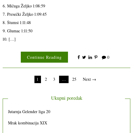
6. Mičuga Željko 1:08:59
7. Presečki Željko 1:09:45
8. Štumsi 1:11:48
9. Glumac 1:11:50
10. […]
Continue Reading
0
Brojevi
1
2
3
…
25
Next →
stranica
objava
Ukupni poredak
Jutarnja Gelender liga 20
Mrak kombinacija XIX