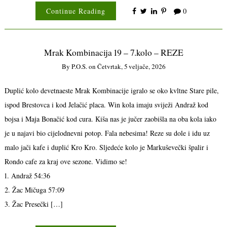
Continue Reading
0
Mrak Kombinacija 19 – 7.kolo – REZE
By
P.o.s.
on
Četvrtak, 5 veljače, 2026
Duplić kolo devetnaeste Mrak Kombinacije igralo se oko kvltne Stare pile,
ispod Brestovca i kod Jelačić placa. Win kola imaju sviježi Andraž kod
bojsa i Maja Bonačić kod cura. Kiša nas je jučer zaobišla na oba kola iako
je u najavi bio cijelodnevni potop. Fala nebesima! Reze su dole i idu uz
malo jači kafe i duplić Kro Kro. Sljedeće kolo je Markuševečki špalir i
Rondo cafe za kraj ove sezone. Vidimo se!
1. Andraž 54:36
2. Žac Mičuga 57:09
3. Žac Presečki […]