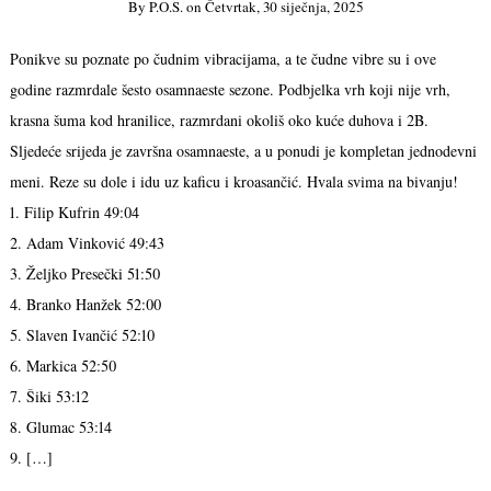
By
P.o.s.
on
Četvrtak, 30 siječnja, 2025
Ponikve su poznate po čudnim vibracijama, a te čudne vibre su i ove
godine razmrdale šesto osamnaeste sezone. Podbjelka vrh koji nije vrh,
krasna šuma kod hranilice, razmrdani okoliš oko kuće duhova i 2B.
Sljedeće srijeda je završna osamnaeste, a u ponudi je kompletan jednodevni
meni. Reze su dole i idu uz kaficu i kroasančić. Hvala svima na bivanju!
1. Filip Kufrin 49:04
2. Adam Vinković 49:43
3. Željko Presečki 51:50
4. Branko Hanžek 52:00
5. Slaven Ivančić 52:10
6. Markica 52:50
7. Šiki 53:12
8. Glumac 53:14
9. […]