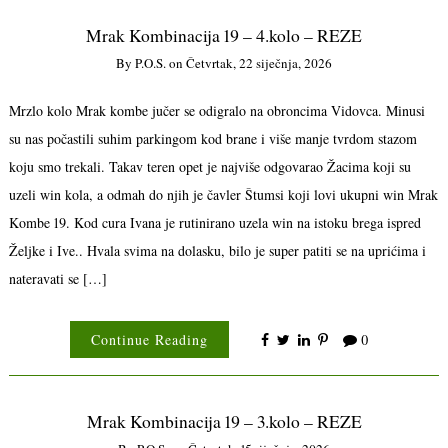
Mrak Kombinacija 19 – 4.kolo – REZE
By
P.o.s.
on
Četvrtak, 22 siječnja, 2026
Mrzlo kolo Mrak kombe jučer se odigralo na obroncima Vidovca. Minusi
su nas počastili suhim parkingom kod brane i više manje tvrdom stazom
koju smo trekali. Takav teren opet je najviše odgovarao Žacima koji su
uzeli win kola, a odmah do njih je čavler Štumsi koji lovi ukupni win Mrak
Kombe 19. Kod cura Ivana je rutinirano uzela win na istoku brega ispred
Željke i Ive.. Hvala svima na dolasku, bilo je super patiti se na uprićima i
nateravati se […]
Continue Reading
0
Mrak Kombinacija 19 – 3.kolo – REZE