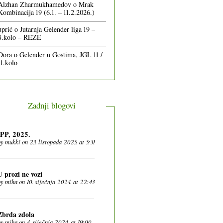
Alzhan Zharmukhamedov
o
Mrak
Kombinacija 19 (6.1. – 11.2.2026.)
uprić
o
Jutarnja Gelender liga 19 –
8.kolo – REZE
Dora
o
Gelender u Gostima, JGL 11 /
11.kolo
Zadnji blogovi
IPP, 2025.
by
mukki
on 23. listopada 2025. at 5:31
U prozi ne vozi
by
miha
on 10. siječnja 2024. at 22:43
Zbrda zdola
by
miha
on 4. siječnja 2024. at 19:00