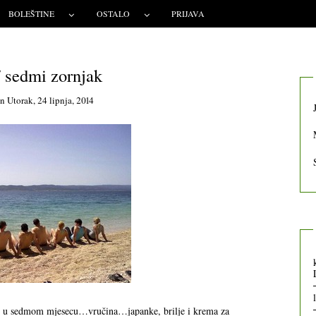
BOLEŠTINE
OSTALO
PRIJAVA
/ sedmi zornjak
on
Utorak, 24 lipnja, 2014
jedu u sedmom mjesecu…vručina…japank
e, brilje i krema za