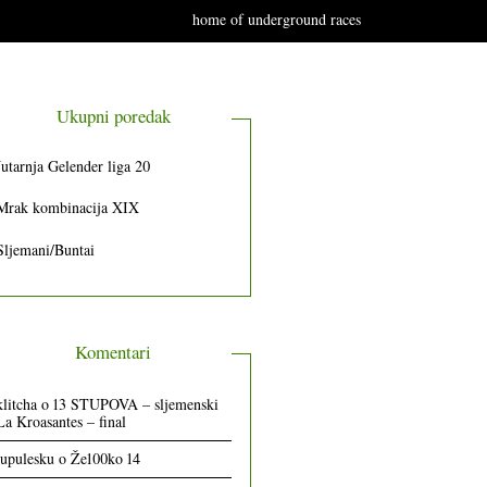
home of underground races
Ukupni poredak
Jutarnja Gelender liga 20
Mrak kombinacija XIX
Sljemani/Buntai
Komentari
klitcha
o
13 STUPOVA – sljemenski
La Kroasantes – final
lupulesku
o
Že100ko 14