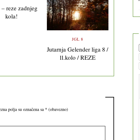
 – reze zadnjeg
kola!
JGL 8
Jutarnja Gelender liga 8 /
11.kolo / REZE
zna polja su označena sa
* (obavezno)