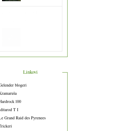
Že100ko 11 – foto galerija
13 prosinca 2023
Linkovi
Gelender blogeri
Kramaruša
Hardrock 100
Iditarod T I
Le Grand Raid des Pyrenees
Trickeri