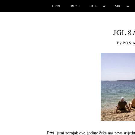
UPRI
REZE
JGL
MK
JGL 8 
By
P.o.s.
Prvi ljetni zornjak ove godine čeka nas prvu sri