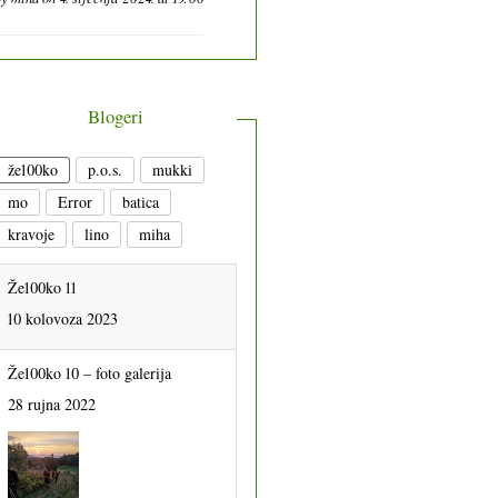
Blogeri
že100ko
p.o.s.
mukki
mo
Error
batica
kravoje
lino
miha
Že100ko 11
10 kolovoza 2023
Že100ko 10 – foto galerija
28 rujna 2022