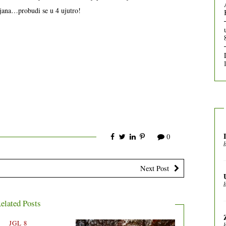
ana…probudi se u 4 ujutro!
0
Next Post
elated Posts
JGL 8