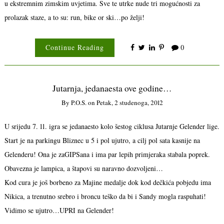
u ekstremnim zimskim uvjetima. Sve te utrke nude tri mogućnosti za
prolazak staze, a to su: run, bike or ski…po želji!
Continue Reading
0
Jutarnja, jedanaesta ove godine…
By
P.o.s.
on
Petak, 2 studenoga, 2012
U srijedu 7. 11. igra se jedanaesto kolo šestog ciklusa Jutarnje Gelender lige.
Start je na parkingu Bliznec u 5 i pol ujutro, a cilj pol sata kasnije na
Gelenderu! Ona je zaGIPSana i ima par lepih primjeraka stabala poprek.
Obavezna je lampica, a štapovi su naravno dozvoljeni…
Kod cura je još borbeno za Majine medalje dok kod dečkića pobjedu ima
Nikica, a trenutno srebro i broncu teško da bi i Sandy mogla raspuhati!
Vidimo se ujutro…UPRI na Gelender!