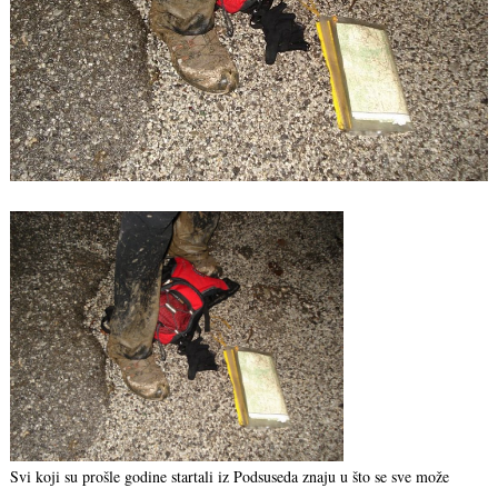
Svi koji su prošle godine startali iz Podsuseda znaju u što se sve može