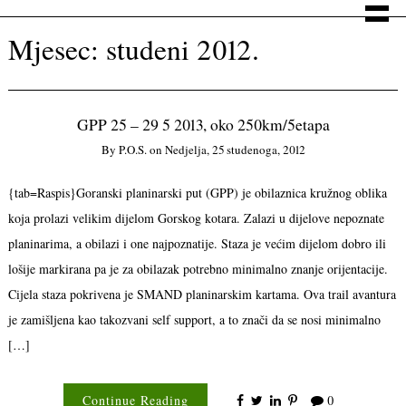
Mjesec:
studeni 2012.
GPP 25 – 29 5 2013, oko 250km/5etapa
By
P.o.s.
on
Nedjelja, 25 studenoga, 2012
{tab=Raspis}Goranski planinarski put (GPP) je obilaznica kružnog oblika
koja prolazi velikim dijelom Gorskog kotara. Zalazi u dijelove nepoznate
planinarima, a obilazi i one najpoznatije. Staza je većim dijelom dobro ili
lošije markirana pa je za obilazak potrebno minimalno znanje orijentacije.
Cijela staza pokrivena je SMAND planinarskim kartama. Ova trail avantura
je zamišljena kao takozvani self support, a to znači da se nosi minimalno
[…]
Continue Reading
0