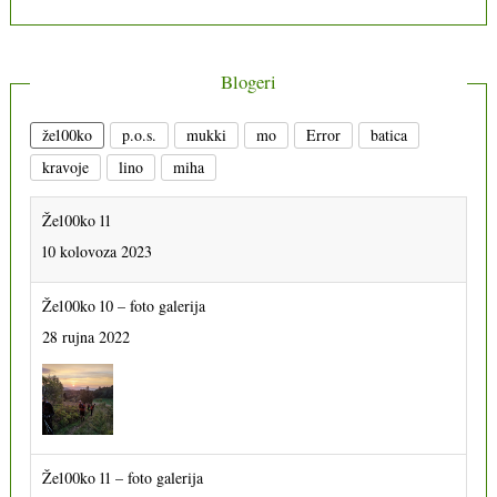
Blogeri
že100ko
p.o.s.
mukki
mo
Error
batica
kravoje
lino
miha
Že100ko 10 – foto galerija
28 rujna 2022
Že100ko 11 – foto galerija
13 prosinca 2023