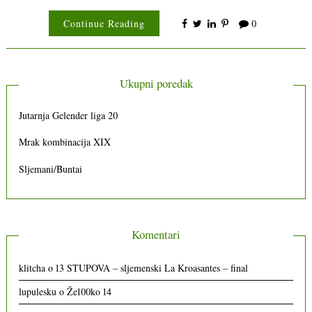
Continue Reading
0
Ukupni poredak
Jutarnja Gelender liga 20
Mrak kombinacija XIX
Sljemani/Buntai
Komentari
klitcha
o
13 STUPOVA – sljemenski La Kroasantes – final
lupulesku
o
Že100ko 14