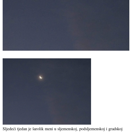
Sljedeći tjedan je šarolik meni u sljemenskoj, podsljemenskoj i gradskoj