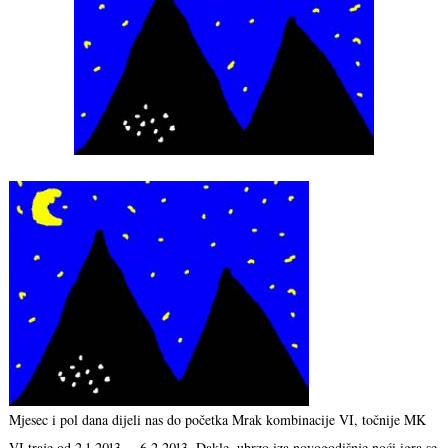
Mjesec i pol dana dijeli nas do početka Mrak kombinacije VI, točnije MK
VI traje od 2.1.2013. – 6.2.2013. Dakle, ubrzo iza novogodišnje noći igra se