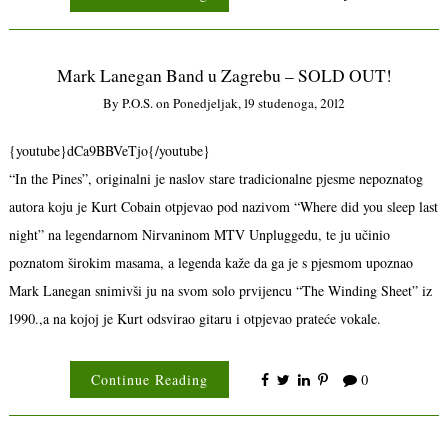
Mark Lanegan Band u Zagrebu – SOLD OUT!
By
P.o.s.
on
Ponedjeljak, 19 studenoga, 2012
{youtube}dCa9BBVeTjo{/youtube}
“In the Pines”, originalni je naslov stare tradicionalne pjesme nepoznatog
autora koju je Kurt Cobain otpjevao pod nazivom “Where did you sleep last
night” na legendarnom Nirvaninom MTV Unpluggedu, te ju učinio
poznatom širokim masama, a legenda kaže da ga je s pjesmom upoznao
Mark Lanegan snimivši ju na svom solo prvijencu “The Winding Sheet” iz
1990.,a na kojoj je Kurt odsvirao gitaru i otpjevao prateće vokale.
Continue Reading
0