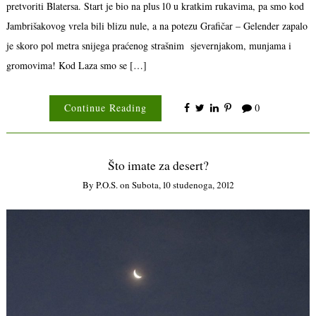
pretvoriti Blatersa. Start je bio na plus 10 u kratkim rukavima, pa smo kod
Jambrišakovog vrela bili blizu nule, a na potezu Grafičar – Gelender zapalo
je skoro pol metra snijega praćenog strašnim sjevernjakom, munjama i
gromovima! Kod Laza smo se […]
Continue Reading
0
Što imate za desert?
By
P.o.s.
on
Subota, 10 studenoga, 2012