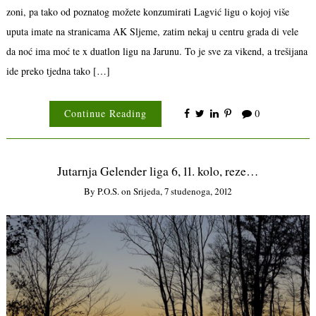
zoni, pa tako od poznatog možete konzumirati Lagvić ligu o kojoj više
uputa imate na stranicama AK Sljeme, zatim nekaj u centru grada di vele
da noć ima moć te x duatlon ligu na Jarunu. To je sve za vikend, a trešijana
ide preko tjedna tako […]
Continue Reading
0
Jutarnja Gelender liga 6, 11. kolo, reze…
By
P.o.s.
on
Srijeda, 7 studenoga, 2012