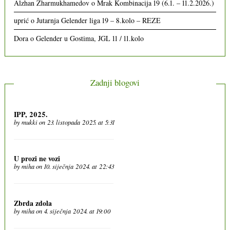
Alzhan Zharmukhamedov
o
Mrak Kombinacija 19 (6.1. – 11.2.2026.)
uprić
o
Jutarnja Gelender liga 19 – 8.kolo – REZE
Dora
o
Gelender u Gostima, JGL 11 / 11.kolo
Zadnji blogovi
IPP, 2025.
by
mukki
on 23. listopada 2025. at 5:31
U prozi ne vozi
by
miha
on 10. siječnja 2024. at 22:43
Zbrda zdola
by
miha
on 4. siječnja 2024. at 19:00