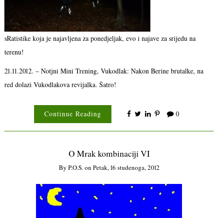
sRatistike koja je najavljena za ponedjeljak, evo i najave za srijedu na
terenu!
21.11.2012. – Notjni Mini Trening, Vukodlak: Nakon Berine brutalke, na
red dolazi Vukodlakova revijalka. Šatro!
Continue Reading
0
O Mrak kombinaciji VI
By
P.o.s.
on
Petak, 16 studenoga, 2012