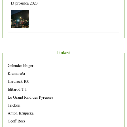
Že100ko 11
10 kolovoza 2023
Linkovi
Gelender blogeri
Kramaruša
Hardrock 100
Iditarod T I
Le Grand Raid des Pyrenees
Trickeri
Anton Krupicka
Geoff Roes