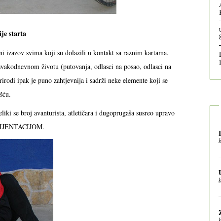
ije starta
eni izazov svima koji su dolazili u kontakt sa raznim kartama.
 svakodnevnom životu (putovanja, odlasci na posao, odlasci na
irodi ipak je puno zahtjevnija i sadrži neke elemente koji se
šću.
iki se broj avanturista, atletičara i dugoprugaša susreo upravo
 ORIJENTACIJOM.