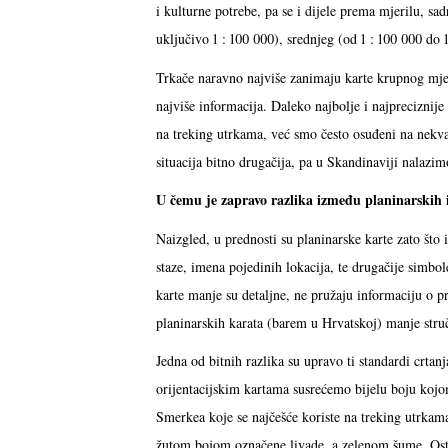
i kulturne potrebe, pa se i dijele prema mjerilu, sa
uključivo 1 : 100 000), srednjeg (od 1 : 100 000 do 1
Trkače naravno najviše zanimaju karte krupnog mjeri
najviše informacija. Daleko najbolje i najpreciznije 
na treking utrkama, već smo često osuđeni na nekvalit
situacija bitno drugačija, pa u Skandinaviji nalazim
U čemu je zapravo razlika između planinarskih i
Naizgled, u prednosti su planinarske karte zato što
staze, imena pojedinih lokacija, te drugačije simbo
karte manje su detaljne, ne pružaju informaciju o pr
planinarskih karata (barem u Hrvatskoj) manje stručn
Jedna od bitnih razlika su upravo ti standardi crta
orijentacijskim kartama susrećemo bijelu boju koj
Smerkea koje se najčešće koriste na treking utrkam
žutom bojom označene livade, a zelenom šume. Osta