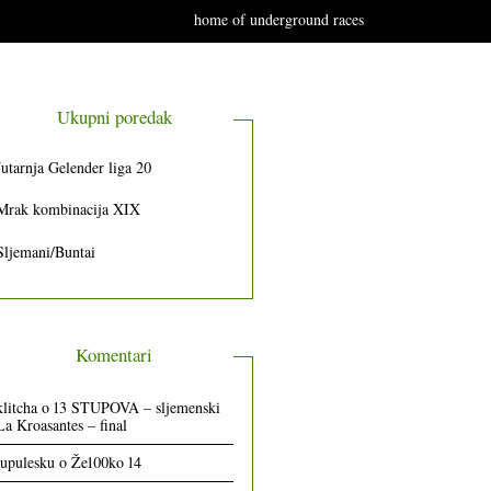
home of underground races
Ukupni poredak
Jutarnja Gelender liga 20
Mrak kombinacija XIX
Sljemani/Buntai
Komentari
klitcha
o
13 STUPOVA – sljemenski
La Kroasantes – final
lupulesku
o
Že100ko 14