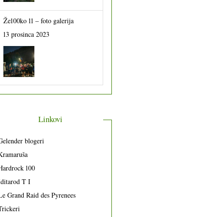
Že100ko 11 – foto galerija
13 prosinca 2023
Linkovi
Gelender blogeri
Kramaruša
Hardrock 100
Iditarod T I
Le Grand Raid des Pyrenees
Trickeri