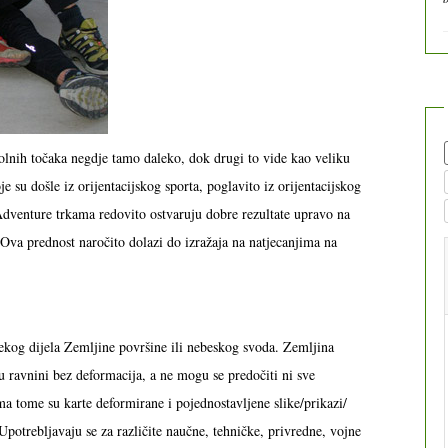
lnih točaka negdje tamo daleko, dok drugi to vide kao veliku
 su došle iz orijentacijskog sporta, poglavito iz orijentacijskog
na Adventure trkama redovito ostvaruju dobre rezultate upravo na
 Ova prednost naročito dolazi do izražaja na natjecanjima na
ekog dijela Zemljine površine ili nebeskog svoda. Zemljina
 u ravnini bez deformacija, a ne mogu se predočiti ni sve
ma tome su karte deformirane i pojednostavljene slike/prikazi/
otrebljavaju se za različite naučne, tehničke, privredne, vojne