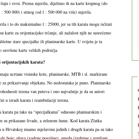
držaju i svrsi. Prema mjerilu, dijelimo ih na karte krupnog (do
 : 500 000) i sitnog (od 1 : 500 000 na više) mjerila.
la i to do maksimalno 1 : 25000, jer sa tih karata mogu isčitati
su karte za orijentacijsko trčanje, ali nažalost njih ne susrećemo
etne stare specijalke ili planinarske karte. U svijetu je ta
o savršene karte velikih područja.
 orijentacijskih karata?
 imaju ucrtane visinske kote, planinarske, MTB i sl. markirane
le za prikazivanje objekata. No nedostataka je puno. Planinarske
ohodnosti terena van puteva i ono najvažnije je da su autori
i u izradi karata i reambulaciji terena.
nja karata pa tako na “specijalkama” odnosno planinarskim i
om su prikazane livade, a zelenom šume. Kod karata Zlatka
a u Hrvatskoj imamo mješavinu jednih i drugih karata pa su tako
le boje: plava (vodene površine), smeđa (izohipse i zemljani