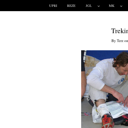
UPRI
REZE
JGL
MK
Trekin
By
Terz
o