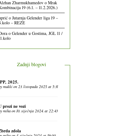
Alzhan Zharmukhamedov
o
Mrak
Kombinacija 19 (6.1. – 11.2.2026.)
uprić
o
Jutarnja Gelender liga 19 –
8.kolo – REZE
Dora
o
Gelender u Gostima, JGL 11 /
11.kolo
Zadnji blogovi
IPP, 2025.
by
mukki
on 23. listopada 2025. at 5:31
U prozi ne vozi
by
miha
on 10. siječnja 2024. at 22:43
Zbrda zdola
by
miha
on 4. siječnja 2024. at 19:00