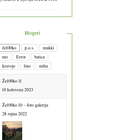
Blogeri
že100ko
p.o.s.
mukki
mo
Error
batica
kravoje
lino
miha
Že100ko 11
10 kolovoza 2023
Že100ko 10 – foto galerija
28 rujna 2022