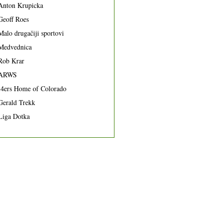
Anton Krupicka
Geoff Roes
Malo drugačiji sportovi
Medvednica
Rob Krar
ARWS
14ers Home of Colorado
Gerald Trekk
Liga Dotka