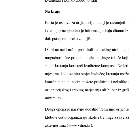
kvalitetan i koliko dobro to radi)
Na kraju
Karta je osnova za orijentaciju, a cilj je razumjeti i
(kretanje) neophodno je informaciju koju čitamo iz 
dok putujemo preko zemljišta.
Da bi na neki način profitirali na treking utrkama, p
mogućnosti (ne pretjerano gledati druge trkače koji
smjer kretanja koristeći kvalitetne kompase. Ne leti
mjestima kada se bira smjer budućeg kretanja može 
konačnici na taj način možete profitirati i nekoliko 
orijentacijskog i treking natjecanja ali bi bar iz gre
minimum.
Druga opcija je naravno dodatno treniranje orijenta
klubovi često organiziraju škole i treninge za sve z
aktivnostima (www.vihor.hr).