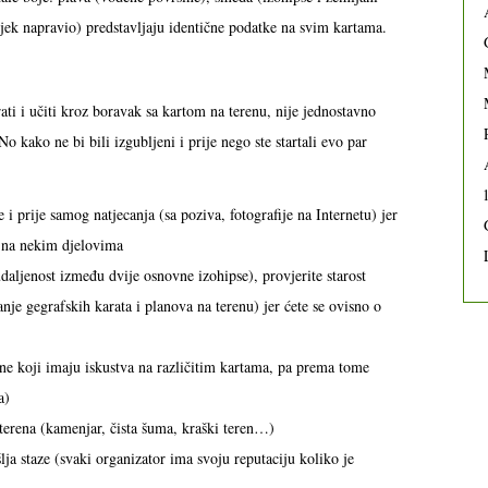
ovjek napravio) predstavljaju identične podatke na svim kartama.
rati i učiti kroz boravak sa kartom na terenu, nije jednostavno
No kako ne bi bili izgubljeni i prije nego ste startali evo par
e i prije samog natjecanja (sa poziva, fotografije na Internetu) jer
m na nekim djelovima
udaljenost između dvije osnovne izohipse), provjerite starost
nje gegrafskih karata i planova na terenu) jer ćete se ovisno o
 one koji imaju iskustva na različitim kartama, pa prema tome
a)
” terena (kamenjar, čista šuma, kraški teren…)
lja staze (svaki organizator ima svoju reputaciju koliko je