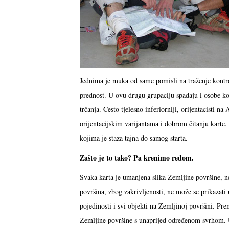
Jednima je muka od same pomisli na traženje kontro
prednost. U ovu drugu grupaciju spadaju i osobe koje
trčanja. Često tjelesno inferiorniji, orijentacisti 
orijentacijskim varijantama i dobrom čitanju karte.
kojima je staza tajna do samog starta.
Zašto je to tako? Pa krenimo redom.
Svaka karta je umanjena slika Zemljine površine, n
površina, zbog zakrivljenosti, ne može se prikazati
pojedinosti i svi objekti na Zemljinoj površini. Pre
Zemljine površine s unaprijed određenom svrhom. Up