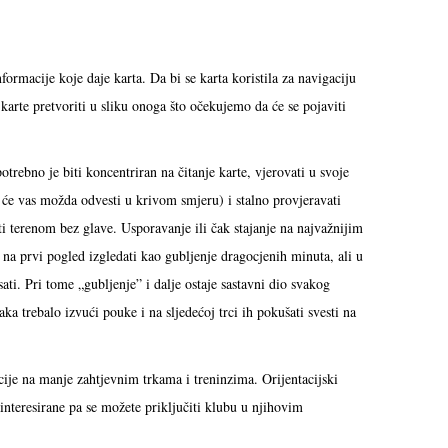
nformacije koje daje karta. Da bi se karta koristila za navigaciju
karte pretvoriti u sliku onoga što očekujemo da će se pojaviti
otrebno je biti koncentriran na čitanje karte, vjerovati u svoje
 će vas možda odvesti u krivom smjeru) i stalno provjeravati
ti terenom bez glave. Usporavanje ili čak stajanje na najvažnijim
na prvi pogled izgledati kao gubljenje dragocjenih minuta, ali u
sati. Pri tome „gubljenje” i dalje ostaje sastavni dio svakog
šaka trebalo izvući pouke i na sljedećoj trci ih pokušati svesti na
cije na manje zahtjevnim trkama i treninzima. Orijentacijski
ainteresirane pa se možete priključiti klubu u njihovim