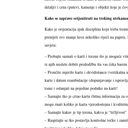
detalji) i crna (putevi, kamenje i objekti koje je č
Kako se zapravo orijentirati na treking utrkama
Kako je orijentacija ipak disciplina koju treba treni
prenijeti svo znanje kroz nekoliko riječi na papiru. 
savjeta:
– Probajte saznati o karti i terenu što je moguće viš
iz njih možete dobiti predodžbu šta vas čeka bare
– Proučite mjerilo karte i ekvidistancu (vertikalna 
karte i datum reambulacije (dopunjavanje i ispravlja
tome i oslanjati na pojedine podatke na karti!
– Saznajte tko je crtao kartu (bitna informacija za
mogu znati koliko je karta vjerodostojna i kvalitetn
– Saznajte kakav je tip terena, kakva je “trčljivost
– Raspitajte se tko postavlja kontrolne točke i zamiš