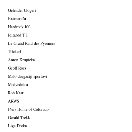
Gelender blogeri
Kramaruša
Hardrock 100
Iditarod T I
Le Grand Raid des Pyrenees
Trickeri
Anton Krupicka
Geoff Roes
Malo drugačiji sportovi
Medvednica
Rob Krar
ARWS
14ers Home of Colorado
Gerald Trekk
Liga Dotka