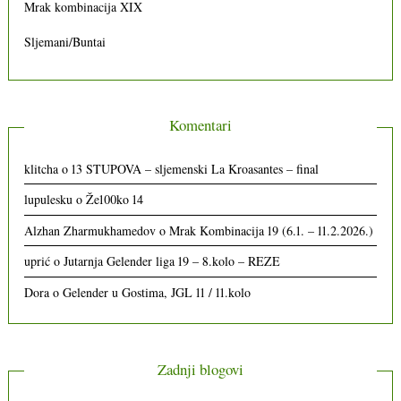
Mrak kombinacija XIX
Sljemani/Buntai
Komentari
klitcha
o
13 STUPOVA – sljemenski La Kroasantes – final
lupulesku
o
Že100ko 14
Alzhan Zharmukhamedov
o
Mrak Kombinacija 19 (6.1. – 11.2.2026.)
uprić
o
Jutarnja Gelender liga 19 – 8.kolo – REZE
Dora
o
Gelender u Gostima, JGL 11 / 11.kolo
Zadnji blogovi