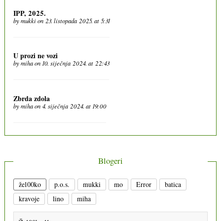
IPP, 2025.
by
mukki
on 23. listopada 2025. at 5:31
U prozi ne vozi
by
miha
on 10. siječnja 2024. at 22:43
Zbrda zdola
by
miha
on 4. siječnja 2024. at 19:00
Blogeri
že100ko
p.o.s.
mukki
mo
Error
batica
kravoje
lino
miha