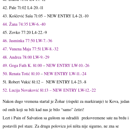
42. Pale 71:02 L4-20.-11
43. Koščević Saša 71:05 – NEW ENTRY L4-21.-10
44. Žana 74:35 LW-6.-40
45. Zovko 77:20 L4-22.-9
46. Jasminka 77:50 LW-7.-36
47. Vunena Maja 77:51 LW-8.-32
48. Andrea 78:00 LW-9.-29
49. Goga Fath K. 81:00
–
NEW ENTRY LW-10.-26
50. Renata Totić 81:10
–
NEW ENTRY LW-11.-24
51. Robert Vukić 81:12 – NEW ENTRY L4-23.-8
52. Lucija Novaković 81:13 – NEW ENTRY LW-12.-22
Nakon dugo vremena startal je Žohar (rispekt za markiranje) te Kova, jedan
od onih koji su bili kad nas je bilo “samo” četiri!
Lezt i Pain of Salvation sa guštom su odradili prekovremene sate na brdu i
postavili pol staze. Za drugu polovicu još ništa nije sigurno, ne zna se