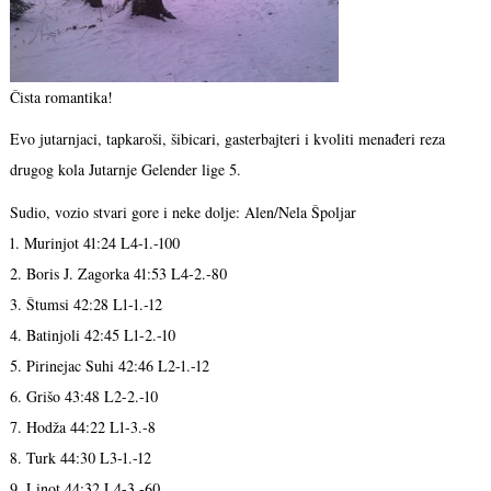
Čista romantika!
Evo jutarnjaci, tapkaroši, šibicari, gasterbajteri i kvoliti menađeri reza
drugog kola Jutarnje Gelender lige 5.
Sudio, vozio stvari gore i neke dolje: Alen/Nela Špoljar
1. Murinjot 41:24 L4-1.-100
2. Boris J. Zagorka 41:53 L4-2.-80
3. Štumsi 42:28 L1-1.-12
4. Batinjoli 42:45 L1-2.-10
5. Pirinejac Suhi 42:46 L2-1.-12
6. Grišo 43:48 L2-2.-10
7. Hodža 44:22 L1-3.-8
8. Turk 44:30 L3-1.-12
9. Linot 44:32 L4-3.-60