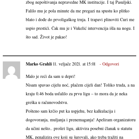
zbog nepoštivanja nepravedne MK institucije. I taj Pasuljski.
Falilo mu je pola minute da me pregazi na spustu ko plitko
blato i dođe do prvoligaškog trnja. I trapavi plinoviti Curi me
uspio prestići. Čak mu je i Vukelić intervencija išla na nogu. I
što sad. Život je pakao!
Marko Grahli
11. veljače 2021. at 15:01
Odgovori
Malo je reći da sam u depri!
Nisam spavao cijelu noć, plačem cijeli dan! Toliko truda, a na
kraju 0.46 boda usfalilo za prvu ligu – to mora da je neka
greška u računovodstvu.
Pošteno sam krčio put ka uspjehu, bez kalkulacija i
dogovoranja, muljanja i prenemaganja! Apeliram organizatoru
da učini nešto.. proširi ligu, aktivira posebni članak u statutu
MK, penalizira ove koji su šurovali, ako treba tražiti na