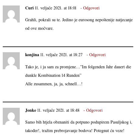
Curi
11. veljače 2021. at 18:01
Odgovori
Grahli, pokrali su te. Jedino je eurosong nepoštenije natjecanje
od ove močvare.
konjina
11. veljače 2021. at 18:27
Odgovori
Tako je, i ja sam za promjene…”Im folgenden Jahr dauert die
dunkle Kombination 14 Runden”
Alle zusammen, ja, ja, schnell…!
Jonke
11. veljače 2021. at 18:48
Odgovori
Samo bih htjela obznaniti da potpuno podupirem Pasuljskog i,
također!, tražim prebrojavanje bodova! Potegnut ću veze!