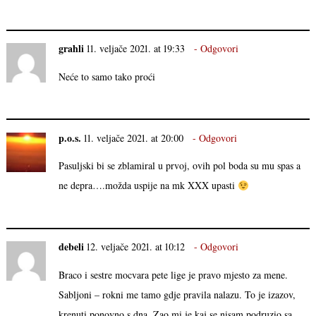
grahli
11. veljače 2021. at 19:33
Odgovori
Neće to samo tako proći
p.o.s.
11. veljače 2021. at 20:00
Odgovori
Pasuljski bi se zblamiral u prvoj, ovih pol boda su mu spas a
ne depra….možda uspije na mk XXX upasti
debeli
12. veljače 2021. at 10:12
Odgovori
Braco i sestre mocvara pete lige je pravo mjesto za mene.
Sabljoni – rokni me tamo gdje pravila nalazu. To je izazov,
krenuti ponovno s dna. Zao mi je kaj se nisam podruzio sa