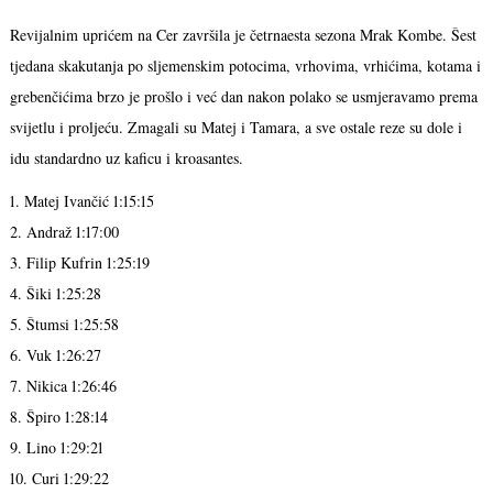
Revijalnim uprićem na Cer završila je četrnaesta sezona Mrak Kombe. Šest
tjedana skakutanja po sljemenskim potocima, vrhovima, vrhićima, kotama i
grebenčićima brzo je prošlo i već dan nakon polako se usmjeravamo prema
svijetlu i proljeću. Zmagali su Matej i Tamara, a sve ostale reze su dole i
idu standardno uz kaficu i kroasantes.
1. Matej Ivančić 1:15:15
2. Andraž 1:17:00
3. Filip Kufrin 1:25:19
4. Šiki 1:25:28
5. Štumsi 1:25:58
6. Vuk 1:26:27
7. Nikica 1:26:46
8. Špiro 1:28:14
9. Lino 1:29:21
10. Curi 1:29:22