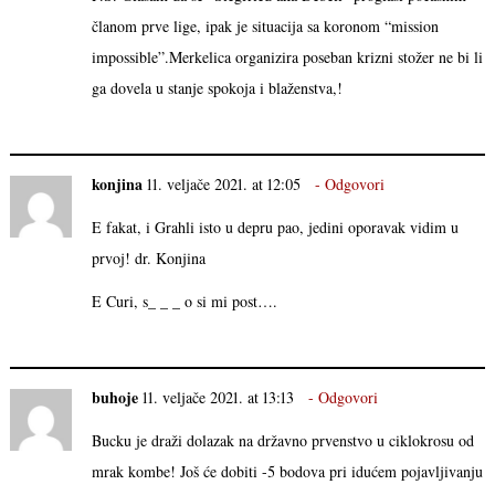
članom prve lige, ipak je situacija sa koronom “mission
impossible”.Merkelica organizira poseban krizni stožer ne bi li
ga dovela u stanje spokoja i blaženstva,!
konjina
11. veljače 2021. at 12:05
Odgovori
E fakat, i Grahli isto u depru pao, jedini oporavak vidim u
prvoj! dr. Konjina
E Curi, s_ _ _ o si mi post….
buhoje
11. veljače 2021. at 13:13
Odgovori
Bucku je draži dolazak na državno prvenstvo u ciklokrosu od
mrak kombe! Još će dobiti -5 bodova pri idućem pojavljivanju