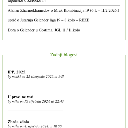
lupulesku
o
Že100ko 14
Alzhan Zharmukhamedov
o
Mrak Kombinacija 19 (6.1. – 11.2.2026.)
uprić
o
Jutarnja Gelender liga 19 – 8.kolo – REZE
Dora
o
Gelender u Gostima, JGL 11 / 11.kolo
Zadnji blogovi
IPP, 2025.
by
mukki
on 23. listopada 2025. at 5:31
U prozi ne vozi
by
miha
on 10. siječnja 2024. at 22:43
Zbrda zdola
by
miha
on 4. siječnja 2024. at 19:00