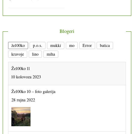
Blogeri
že100ko
p.o.s.
mukki
mo
Error
batica
kravoje
lino
miha
Že100ko 11
10 kolovoza 2023
Že100ko 10 – foto galerija
28 rujna 2022
Že100ko 11 – foto galerija