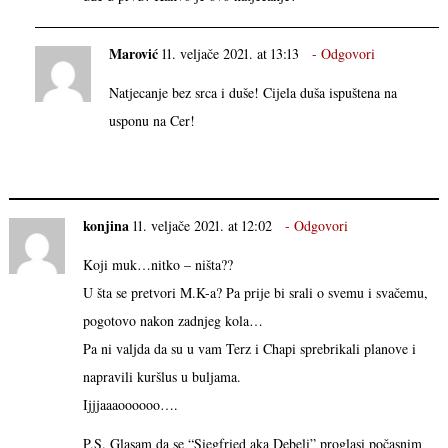
Marović
11. veljače 2021. at 13:13
Odgovori
Natjecanje bez srca i duše! Cijela duša ispuštena na
usponu na Cer!
konjina
11. veljače 2021. at 12:02
Odgovori
Koji muk…nitko – ništa??
U šta se pretvori M.K-a? Pa prije bi srali o svemu i svačemu,
pogotovo nakon zadnjeg kola…
Pa ni valjda da su u vam Terz i Chapi sprebrikali planove i
napravili kuršlus u buljama.
Ijjjaaaoooooo….
P.S. Glasam da se “Siegfried aka Debeli” proglasi počasnim