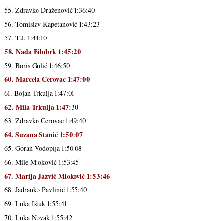
55. Zdravko Draženović 1:36:40
56. Tomislav Kapetanović 1:43:23
57. T.J. 1:44:10
58. Nada Bilobrk 1:45:20
59. Boris Gulić 1:46:50
60. Marcela Cerovac 1:47:00
61. Bojan Trkulja 1:47:01
62. Mila Trkulja 1:47:30
63. Zdravko Cerovac 1:49:40
64. Suzana Stanić 1:50:07
65. Goran Vodopija 1:50:08
66. Mile Mioković 1:53:45
67. Marija Jazvić Mioković 1:53:46
68. Jadranko Pavlinić 1:55:40
69. Luka Ištuk 1:55:41
70. Luka Novak 1:55:42