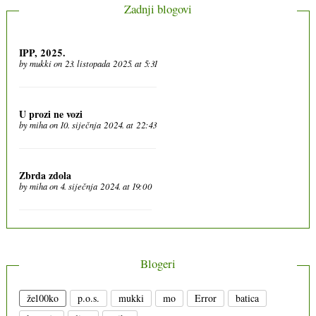
Zadnji blogovi
IPP, 2025.
by
mukki
on 23. listopada 2025. at 5:31
U prozi ne vozi
by
miha
on 10. siječnja 2024. at 22:43
Zbrda zdola
by
miha
on 4. siječnja 2024. at 19:00
Blogeri
že100ko
p.o.s.
mukki
mo
Error
batica