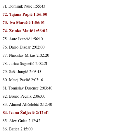
71. Dominik Nuić 1:55:43
72. Tajana Papić 1:56:00
73. Iva Maračić 1:56:01
74. Zrinka Matić 1:56:02
75. Ante Ivančić 1:56:10
76. Dario Dizdar 2:02:00
77. Ninoslav Mrkus 2:02:20
78. Jurica Sugnetić 2:02:21
79. Saša Jungić 2:03:15
80. Matej Pavlić 2:03:16
81. Tomislav Đurenec 2:03:40
82. Bruno Pećnik 2:06:00
83. Ahmed Aličelebić 2:12:40
84. Ivana Žuljević 2:12:41
85. Alex Gulta 2:12:42
86. Batica 2:15:00