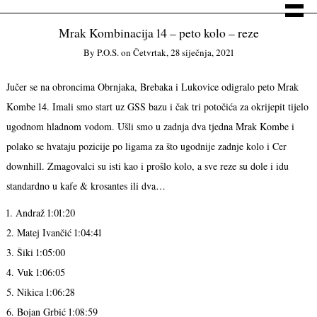
Mrak Kombinacija 14 – peto kolo – reze
By
P.o.s.
on
Četvrtak, 28 siječnja, 2021
Jučer se na obroncima Obrnjaka, Brebaka i Lukovice odigralo peto Mrak
Kombe 14. Imali smo start uz GSS bazu i čak tri potočića za okrijepit tijelo
ugodnom hladnom vodom. Ušli smo u zadnja dva tjedna Mrak Kombe i
polako se hvataju pozicije po ligama za što ugodnije zadnje kolo i Cer
downhill. Zmagovalci su isti kao i prošlo kolo, a sve reze su dole i idu
standardno u kafe & krosantes ili dva…
1. Andraž 1:01:20
2. Matej Ivančić 1:04:41
3. Šiki 1:05:00
4. Vuk 1:06:05
5. Nikica 1:06:28
6. Bojan Grbić 1:08:59