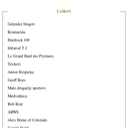
Linkovi
Gelender blogeri
Kramaruša
Hardrock 100
Iditarod T I
Le Grand Raid des Pyrenees
Trickeri
Anton Krupicka
Geoff Roes
Malo drugačiji sportovi
Medvednica
Rob Krar
ARWS
14ers Home of Colorado
Gerald Trekk