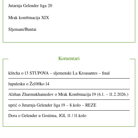
Jutarnja Gelender liga 20
Mrak kombinacija XIX
Sljemani/Buntai
Komentari
klitcha
o
13 STUPOVA – sljemenski La Kroasantes – final
lupulesku
o
Že100ko 14
Alzhan Zharmukhamedov
o
Mrak Kombinacija 19 (6.1. – 11.2.2026.)
uprić
o
Jutarnja Gelender liga 19 – 8.kolo – REZE
Dora
o
Gelender u Gostima, JGL 11 / 11.kolo