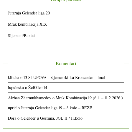
Jutarnja Gelender liga 20
Mrak kombinacija XIX
Sljemani/Buntai
Komentari
klitcha
o
13 STUPOVA – sljemenski La Kroasantes – final
lupulesku
o
Že100ko 14
Alzhan Zharmukhamedov
o
Mrak Kombinacija 19 (6.1. – 11.2.2026.)
uprić
o
Jutarnja Gelender liga 19 – 8.kolo – REZE
Dora
o
Gelender u Gostima, JGL 11 / 11.kolo