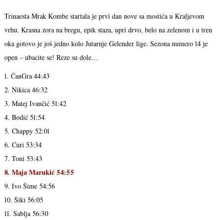
Trinaesta Mrak Kombe startala je prvi dan nove sa mostića u Kraljevom
vrhu. Krasna zora na bregu, epik staza, upri drvo, belo na zelenom i u tren
oka gotovo je još jedno kolo Jutarnje Gelender lige. Sezona numero 14 je
open – ubacite se! Reze su dole…
1. ČanGra 44:43
2. Nikica 46:32
3. Matej Ivančić 51:42
4. Bodić 51:54
5. Chappy 52:01
6. Curi 53:34
7. Toni 53:43
8. Maja Marukić 54:55
9. Ivo Šime 54:56
10. Šiki 56:05
11. Sablja 56:30