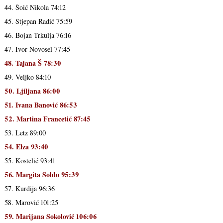
44. Šoić Nikola 74:12
45. Stjepan Radić 75:59
46. Bojan Trkulja 76:16
47. Ivor Novosel 77:45
48. Tajana Š 78:30
49. Veljko 84:10
50. Ljiljana 86:00
51. Ivana Banović 86:53
52. Martina Francetić 87:45
53. Letz 89:00
54. Elza 93:40
55. Kostelić 93:41
56. Margita Soldo 95:39
57. Kurdija 96:36
58. Marović 101:25
59. Marijana Sokolović 106:06