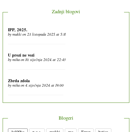
Zadnji blogovi
IPP, 2025.
by
mukki
on 23. listopada 2025. at 5:31
U prozi ne vozi
by
miha
on 10. siječnja 2024. at 22:43
Zbrda zdola
by
miha
on 4. siječnja 2024. at 19:00
Blogeri
že100ko
p.o.s.
mukki
mo
Error
batica