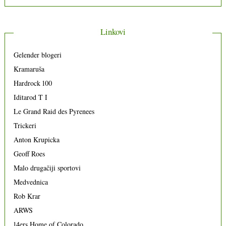
Linkovi
Gelender blogeri
Kramaruša
Hardrock 100
Iditarod T I
Le Grand Raid des Pyrenees
Trickeri
Anton Krupicka
Geoff Roes
Malo drugačiji sportovi
Medvednica
Rob Krar
ARWS
14ers Home of Colorado