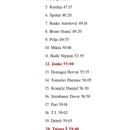
5. Kurdija 47:15
6. Špehar 48:20
7. Ranko Antolović 49:18
8. Bruno Stanić 49:20
9. Poljo 49:55
10. Mikša 50:08
11. Radić Stjepan 52:39
12. Jonke 55:00
13. Domagoj Horvat 55:35
14. Tomislav Đurenec 56:05
15. Kranjčić Danijel 56:30
16. Steinbauer Davor 58:50
17. Pari 59:01
18. T.J. 59:02
19. Debeli 59:03
20. Tajana Š 59:40