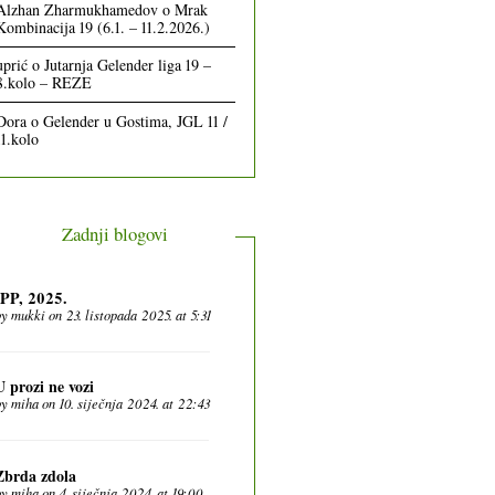
Alzhan Zharmukhamedov
o
Mrak
Kombinacija 19 (6.1. – 11.2.2026.)
uprić
o
Jutarnja Gelender liga 19 –
8.kolo – REZE
Dora
o
Gelender u Gostima, JGL 11 /
11.kolo
Zadnji blogovi
IPP, 2025.
by
mukki
on 23. listopada 2025. at 5:31
U prozi ne vozi
by
miha
on 10. siječnja 2024. at 22:43
Zbrda zdola
by
miha
on 4. siječnja 2024. at 19:00