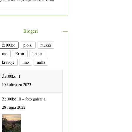
Blogeri
že100ko
p.o.s.
mukki
mo
Error
batica
kravoje
lino
miha
Že100ko 11
10 kolovoza 2023
Že100ko 10 – foto galerija
28 rujna 2022