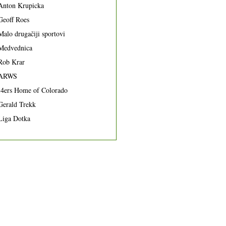
Anton Krupicka
Geoff Roes
Malo drugačiji sportovi
Medvednica
Rob Krar
ARWS
14ers Home of Colorado
Gerald Trekk
Liga Dotka