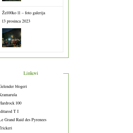
Že100ko 11 – foto galerija
13 prosinca 2023
Linkovi
Gelender blogeri
Kramaruša
Hardrock 100
Iditarod T I
Le Grand Raid des Pyrenees
Trickeri