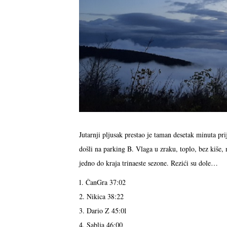
Jutarnji pljusak prestao je taman desetak minuta prij
došli na parking B. Vlaga u zraku, toplo, bez kiše, 
jedno do kraja trinaeste sezone. Rezići su dole…
1. ČanGra 37:02
2. Nikica 38:22
3. Dario Z 45:01
4. Sablja 46:00