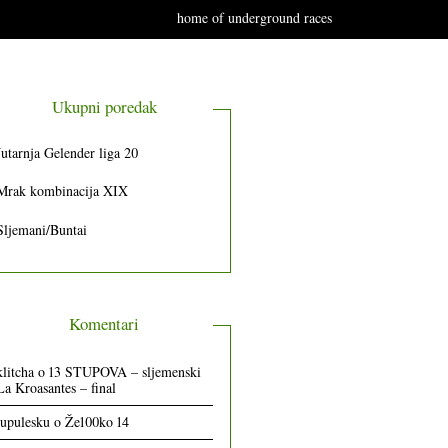
home of underground races
Ukupni poredak
Jutarnja Gelender liga 20
Mrak kombinacija XIX
Sljemani/Buntai
Komentari
klitcha
o
13 STUPOVA – sljemenski
La Kroasantes – final
lupulesku
o
Že100ko 14