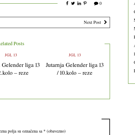
0
Next Post
elated Posts
JGL 13
JGL 13
a Gelender liga 13
Jutarnja Gelender liga 13
2.kolo – reze
/ 10.kolo – reze
zna polja su označena sa
* (obavezno)