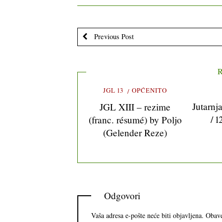
Previous Post
R
JGL 13
OPĆENITO
Jutarnj
JGL XIII – rezime
/ 1
(franc. résumé) by Poljo
(Gelender Reze)
Odgovori
Vaša adresa e-pošte neće biti objavljena.
Obave