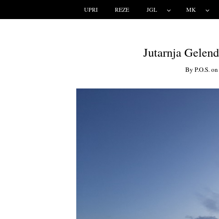
UPRI
REZE
JGL
MK
Jutarnja Gelende
By
P.o.s.
o