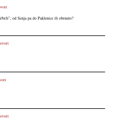
vori
ši/brži”, od Senja pa do Paklenice ili obrnuto?
ovori
vori
ovori