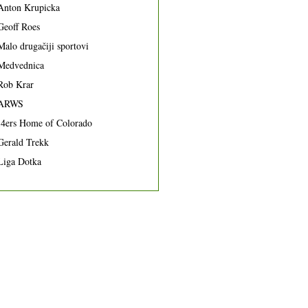
Anton Krupicka
Geoff Roes
Malo drugačiji sportovi
Medvednica
Rob Krar
ARWS
14ers Home of Colorado
Gerald Trekk
Liga Dotka