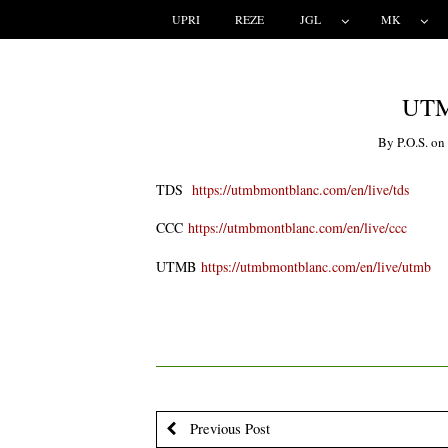
UPRI
REZE
JGL
MK
UTM
By
P.o.s.
o
TDS
https://utmbmontblanc.com/en/live/tds
CCC
https://utmbmontblanc.com/en/live/ccc
UTMB
https://utmbmontblanc.com/en/live/utmb
Previous Post