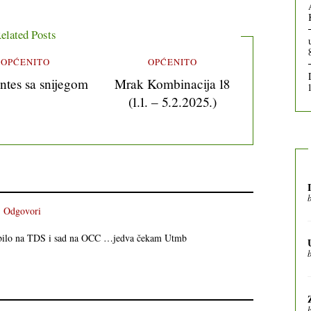
elated Posts
OPĆENITO
OPĆENITO
ntes sa snijegom
Mrak Kombinacija 18
(1.1. – 5.2.2025.)
Odgovori
ja bilo na TDS i sad na OCC …jedva čekam Utmb