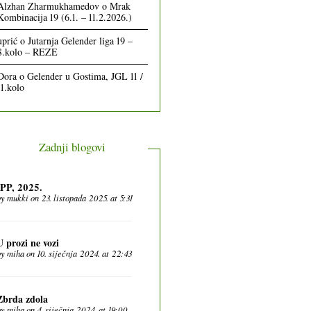
Alzhan Zharmukhamedov
o
Mrak
Kombinacija 19 (6.1. – 11.2.2026.)
uprić
o
Jutarnja Gelender liga 19 –
8.kolo – REZE
Dora
o
Gelender u Gostima, JGL 11 /
11.kolo
Zadnji blogovi
IPP, 2025.
by
mukki
on 23. listopada 2025. at 5:31
U prozi ne vozi
by
miha
on 10. siječnja 2024. at 22:43
Zbrda zdola
by
miha
on 4. siječnja 2024. at 19:00