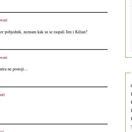
vori
mer pobjednik, neznam kak su se raspali Jim i Kilian?
vori
 sutra ne postoji…
ori
ri