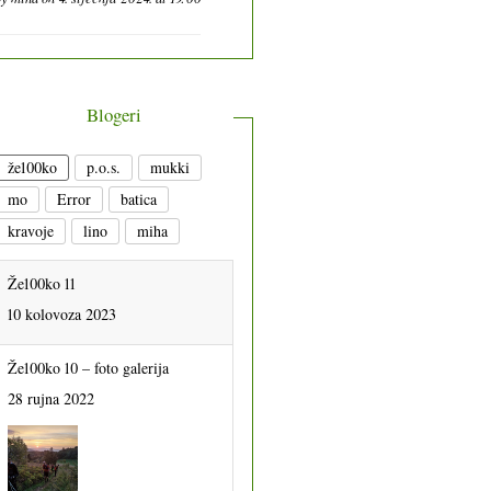
Blogeri
že100ko
p.o.s.
mukki
mo
Error
batica
kravoje
lino
miha
Že100ko 11
10 kolovoza 2023
Že100ko 10 – foto galerija
28 rujna 2022