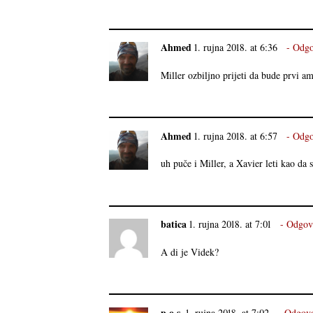
Ahmed
1. rujna 2018. at 6:36
Odgo
Miller ozbiljno prijeti da bude prvi a
Ahmed
1. rujna 2018. at 6:57
Odgo
uh puče i Miller, a Xavier leti kao da
batica
1. rujna 2018. at 7:01
Odgov
A di je Videk?
p.o.s.
1. rujna 2018. at 7:02
Odgovo