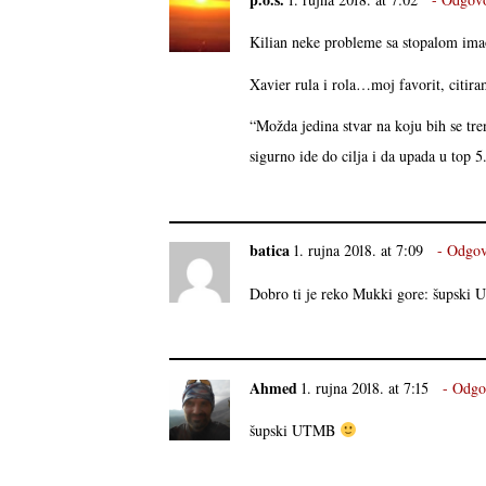
Kilian neke probleme sa stopalom imao, 
Xavier rula i rola…moj favorit, citir
“Možda jedina stvar na koju bih se tren
sigurno ide do cilja i da upada u top 
batica
1. rujna 2018. at 7:09
Odgov
Dobro ti je reko Mukki gore: šupski 
Ahmed
1. rujna 2018. at 7:15
Odgo
šupski UTMB