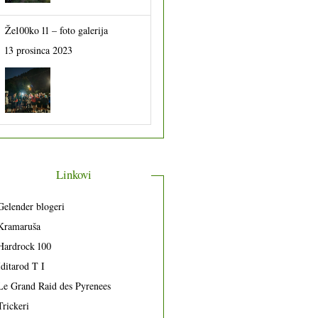
Že100ko 11 – foto galerija
13 prosinca 2023
Linkovi
Gelender blogeri
Kramaruša
Hardrock 100
Iditarod T I
Le Grand Raid des Pyrenees
Trickeri