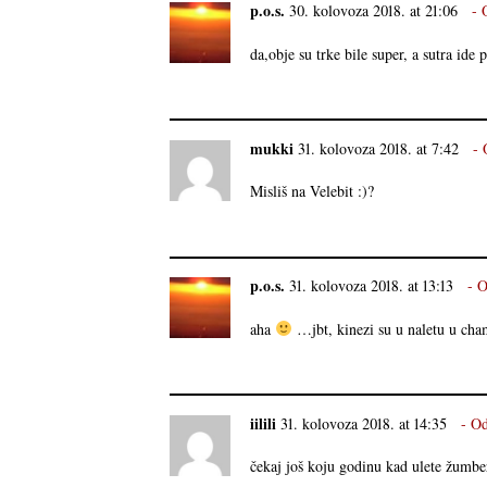
p.o.s.
30. kolovoza 2018. at 21:06
da,obje su trke bile super, a sutra ide
mukki
31. kolovoza 2018. at 7:42
Misliš na Velebit :)?
p.o.s.
31. kolovoza 2018. at 13:13
O
aha
…jbt, kinezi su u naletu u ch
iilili
31. kolovoza 2018. at 14:35
Od
čekaj još koju godinu kad ulete žumbe