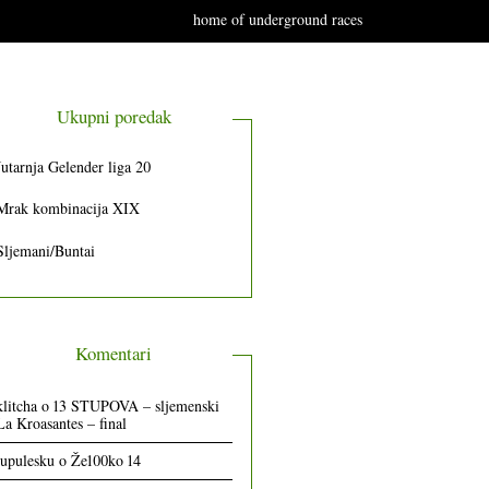
home of underground races
Ukupni poredak
Jutarnja Gelender liga 20
Mrak kombinacija XIX
Sljemani/Buntai
Komentari
klitcha
o
13 STUPOVA – sljemenski
La Kroasantes – final
lupulesku
o
Že100ko 14