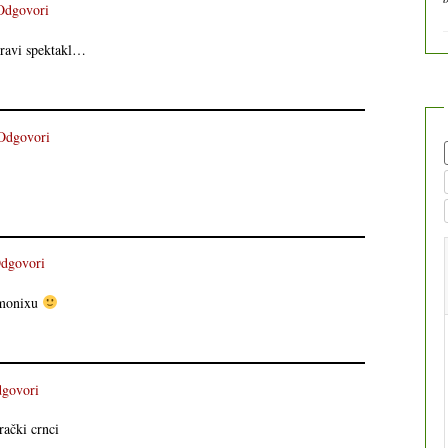
Odgovori
 pravi spektakl…
Odgovori
dgovori
amonixu
govori
rački crnci