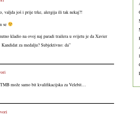
valjda još i prije trke, alergija ili tak nekaj?!
am se
utno kladio na ovoj naj paradi trailera u svijetu je da Xavier
5. Kandidat za medalju? Subjektivno: da”
ori
UTMB može samo bit kvalifikacijska za Velebit…
vori