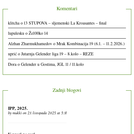
Komentari
klitcha
o
13 STUPOVA – sljemenski La Kroasantes – final
lupulesku
o
Že100ko 14
Alzhan Zharmukhamedov
o
Mrak Kombinacija 19 (6.1. – 11.2.2026.)
uprić
o
Jutarnja Gelender liga 19 – 8.kolo – REZE
Dora
o
Gelender u Gostima, JGL 11 / 11.kolo
Zadnji blogovi
IPP, 2025.
by
mukki
on 23. listopada 2025. at 5:31