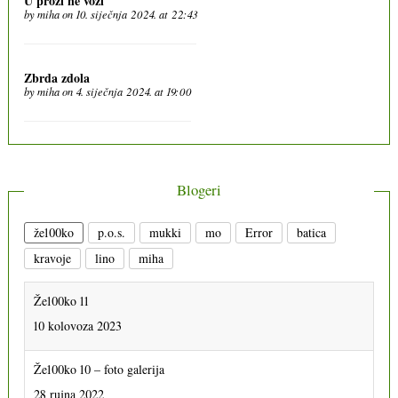
U prozi ne vozi
by
miha
on 10. siječnja 2024. at 22:43
Zbrda zdola
by
miha
on 4. siječnja 2024. at 19:00
Blogeri
že100ko
p.o.s.
mukki
mo
Error
batica
kravoje
lino
miha
Že100ko 11
10 kolovoza 2023
Že100ko 10 – foto galerija
28 rujna 2022