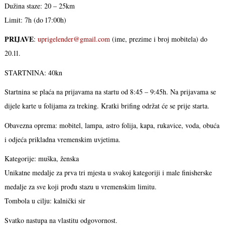
Dužina staze: 20 – 25km
Limit: 7h (do 17:00h)
PRIJAVE
:
uprigelender@gmail.com
(ime, prezime i broj mobitela) do
20.11.
STARTNINA: 40kn
Startnina se plaća na prijavama na startu od 8:45 – 9:45h. Na prijavama se
dijele karte u folijama za treking. Kratki brifing održat će se prije starta.
Obavezna oprema: mobitel, lampa, astro folija, kapa, rukavice, voda, obuća
i odjeća prikladna vremenskim uvjetima.
Kategorije: muška, ženska
Unikatne medalje za prva tri mjesta u svakoj kategoriji i male finisherske
medalje za sve koji prođu stazu u vremenskim limitu.
Tombola u cilju: kalnički sir
Svatko nastupa na vlastitu odgovornost.