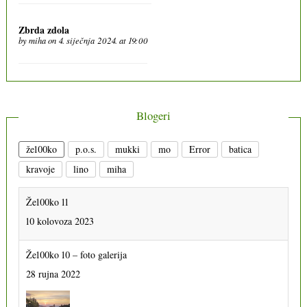
Zbrda zdola
by
miha
on 4. siječnja 2024. at 19:00
Blogeri
že100ko
p.o.s.
mukki
mo
Error
batica
kravoje
lino
miha
Že100ko 11
10 kolovoza 2023
Že100ko 10 – foto galerija
28 rujna 2022