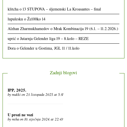
klitcha
o
13 STUPOVA – sljemenski La Kroasantes – final
lupulesku
o
Že100ko 14
Alzhan Zharmukhamedov
o
Mrak Kombinacija 19 (6.1. – 11.2.2026.)
uprić
o
Jutarnja Gelender liga 19 – 8.kolo – REZE
Dora
o
Gelender u Gostima, JGL 11 / 11.kolo
Zadnji blogovi
IPP, 2025.
by
mukki
on 23. listopada 2025. at 5:31
U prozi ne vozi
by
miha
on 10. siječnja 2024. at 22:43