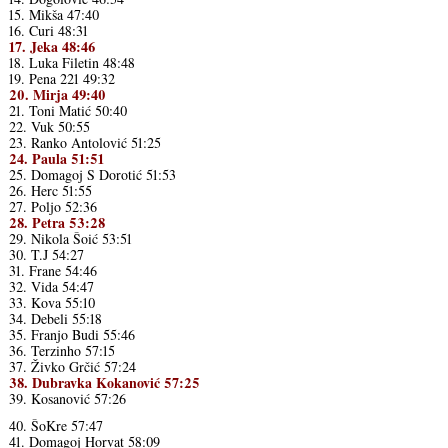
15. Mikša 47:40
16. Curi 48:31
17. Jeka 48:46
18. Luka Filetin 48:48
19. Pena 221 49:32
20. Mirja 49:40
21. Toni Matić 50:40
22. Vuk 50:55
23. Ranko Antolović 51:25
24. Paula 51:51
25. Domagoj S Dorotić 51:53
26. Herc 51:55
27. Poljo 52:36
28. Petra 53:28
29. Nikola Šoić 53:51
30. T.J 54:27
31. Frane 54:46
32. Vida 54:47
33. Kova 55:10
34. Debeli 55:18
35. Franjo Budi 55:46
36. Terzinho 57:15
37. Živko Grčić 57:24
38. Dubravka Kokanović 57:25
39. Kosanović 57:26
40. ŠoKre 57:47
41. Domagoj Horvat 58:09