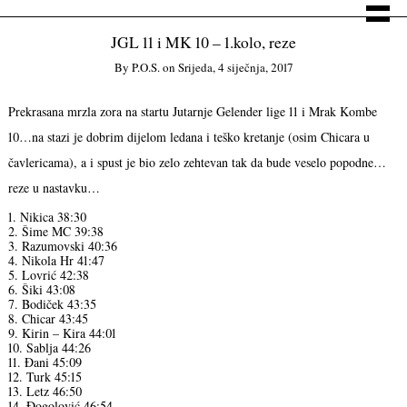
JGL 11 i MK 10 – 1.kolo, reze
By
P.o.s.
on
Srijeda, 4 siječnja, 2017
Prekrasana mrzla zora na startu Jutarnje Gelender lige 11 i Mrak Kombe
10…na stazi je dobrim dijelom ledana i teško kretanje (osim Chicara u
čavlericama), a i spust je bio zelo zehtevan tak da bude veselo popodne…
reze u nastavku…
1. Nikica 38:30
2. Šime MC 39:38
3. Razumovski 40:36
4. Nikola Hr 41:47
5. Lovrić 42:38
6. Šiki 43:08
7. Bodiček 43:35
8. Chicar 43:45
9. Kirin – Kira 44:01
10. Sablja 44:26
11. Đani 45:09
12. Turk 45:15
13. Letz 46:50
14. Đogolović 46:54