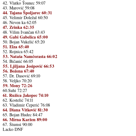
42. Vlatko Tounec 59:07
43. Marović 59:08
44. Tajana Špoljarec 60:31
45. Velimir Doležal 60:50
46. Neven ka 62:05
47. Zrinka 62:35
48. Vilim Ivančan 63:43
49. Gabi Gabelica 65:00
50. Bojan Vukelić 65:20
51. Elza 65:40
52. Rojnica 65:42
53. Nataša Namčorasta 66:02
54. Bičanić 66:05
55. Ljiljana Josipović 66:53
56. Božena 67:40
57. Dr. Dasović 69:10
58. Veljko 70:20
59. Mony 72:26
60.Suhi 72:27
61. Ružica Jakopec 74:10
62. Kostelić 74:11
63. Vladimir Ćeperić 76:08
64. Diana Vitković 81:30
65. Bojan Hudec 84:47
66. Mirna Karžen 89:00
67. Štumsi 90:00
Lacko DNF