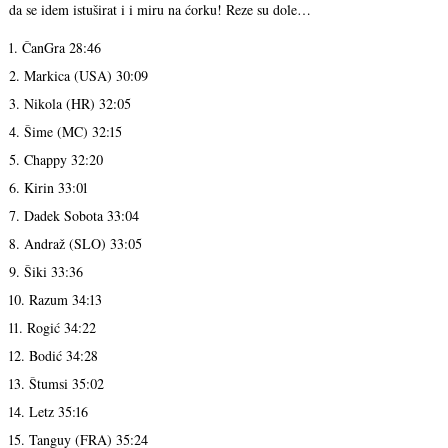
da se idem istuširat i i miru na ćorku! Reze su dole…
1. ČanGra 28:46
2. Markica (USA) 30:09
3. Nikola (HR) 32:05
4. Šime (MC) 32:15
5. Chappy 32:20
6. Kirin 33:01
7. Dadek Sobota 33:04
8. Andraž (SLO) 33:05
9. Šiki 33:36
10. Razum 34:13
11. Rogić 34:22
12. Bodić 34:28
13. Štumsi 35:02
14. Letz 35:16
15. Tanguy (FRA) 35:24