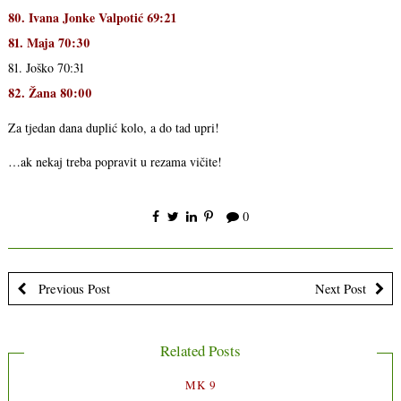
80. Ivana Jonke Valpotić 69:21
81. Maja 70:30
81. Joško 70:31
82. Žana 80:00
Za tjedan dana duplić kolo, a do tad upri!
…ak nekaj treba popravit u rezama vičite!
0
Previous Post
Next Post
Related Posts
MK 9