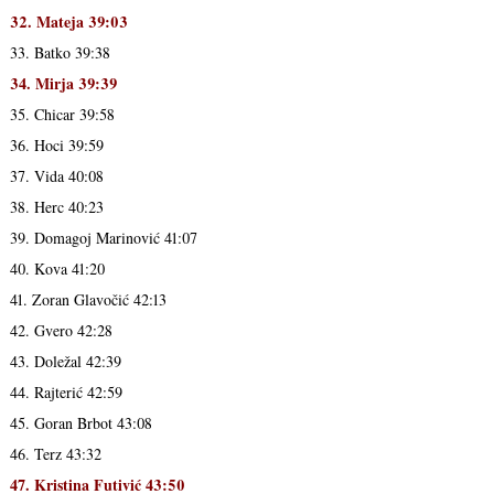
32. Mateja 39:03
33. Batko 39:38
34. Mirja 39:39
35. Chicar 39:58
36. Hoci 39:59
37. Vida 40:08
38. Herc 40:23
39. Domagoj Marinović 41:07
40. Kova 41:20
41. Zoran Glavočić 42:13
42. Gvero 42:28
43. Doležal 42:39
44. Rajterić 42:59
45. Goran Brbot 43:08
46. Terz 43:32
47. Kristina Futivić 43:50