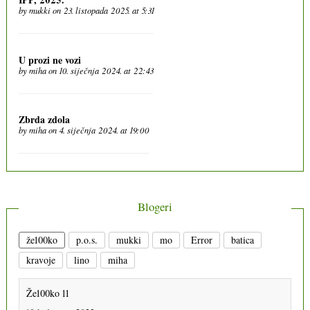
by
mukki
on 23. listopada 2025. at 5:31
U prozi ne vozi
by
miha
on 10. siječnja 2024. at 22:43
Zbrda zdola
by
miha
on 4. siječnja 2024. at 19:00
Blogeri
že100ko
p.o.s.
mukki
mo
Error
batica
kravoje
lino
miha
Že100ko 11