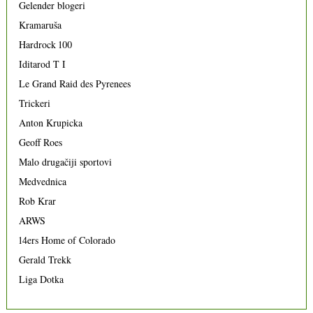
Gelender blogeri
Kramaruša
Hardrock 100
Iditarod T I
Le Grand Raid des Pyrenees
Trickeri
Anton Krupicka
Geoff Roes
Malo drugačiji sportovi
Medvednica
Rob Krar
ARWS
14ers Home of Colorado
Gerald Trekk
Liga Dotka