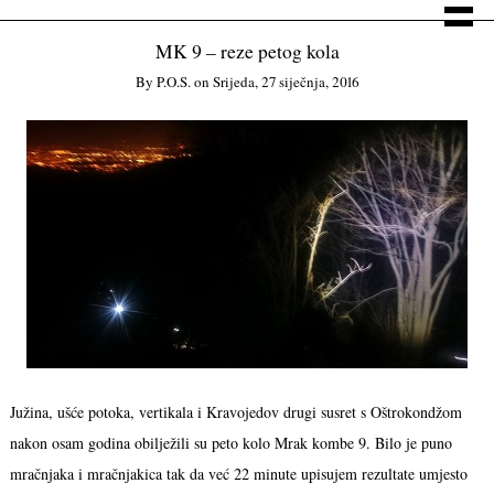
MK 9 – reze petog kola
By
P.o.s.
on
Srijeda, 27 siječnja, 2016
Južina, ušće potoka, vertikala i Kravojedov drugi susret s Oštrokondžom
nakon osam godina obilježili su peto kolo Mrak kombe 9. Bilo je puno
mračnjaka i mračnjakica tak da već 22 minute upisujem rezultate umjesto