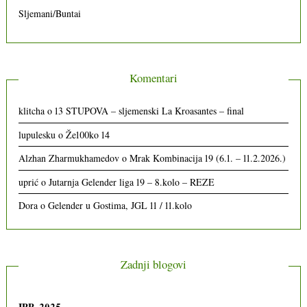
Sljemani/Buntai
Komentari
klitcha
o
13 STUPOVA – sljemenski La Kroasantes – final
lupulesku
o
Že100ko 14
Alzhan Zharmukhamedov
o
Mrak Kombinacija 19 (6.1. – 11.2.2026.)
uprić
o
Jutarnja Gelender liga 19 – 8.kolo – REZE
Dora
o
Gelender u Gostima, JGL 11 / 11.kolo
Zadnji blogovi
IPP, 2025.