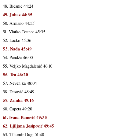
48. Bičanić 44:24
49. Juhaz 44:35
50. Armano 44:55
51. Vlatko Tounec 45:35
52. Lacko 45:36
53. Nada 45:49
54. Pandža 46:00
55. Veljko Magdalenić 46:10
56. Tea 46:20
57. Neven ka 48:04
58. Dasović 48:49
59. Zrinka 49:16
60. Ćapeta 49:20
61. Ivana Banović 49:35
62. Ljiljana Josipović 49:45
63. Tihomir Dugi 51:40