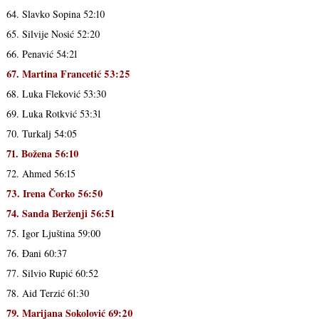
64. Slavko Sopina 52:10
65. Silvije Nosić 52:20
66. Penavić 54:21
67. Martina Francetić 53:25
68. Luka Fleković 53:30
69. Luka Rotkvić 53:31
70. Turkalj 54:05
71. Božena 56:10
72. Ahmed 56:15
73. Irena Čorko 56:50
74. Sanda Berženji 56:51
75. Igor Ljuština 59:00
76. Đani 60:37
77. Silvio Rupić 60:52
78. Aid Terzić 61:30
79. Marijana Sokolović 69:20