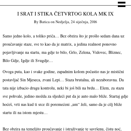
I SRAT I STIKA ČETVRTOG KOLA MK IX
By
Batica
on
Nedjelja, 24 siječnja, 2016
Samo jedno kolo, a toliko priča… Bez obzira što je prošlo sedam dana uz
proučavanje staze, sve to kao da je matrix, a jedina realnost ponovno
pojavljivanje na startu, ma gdje to bilo, Grlo, Zelena, Vidovec, Bliznec,
Bilo Gdje, Igdje ili Svugdje…
Ovoga puta, kao i svake godine, zapadnim kolom počastio nas je mistični
postavljač Sin Mjeseca, zvani Lepi… Staza brutalna, ali nezaboravna. Da
tata nije izbacio drugu kontrolu, neki bi još bili na brdu… Elem, za stazu
sve pohvale, jedino možda za sljedeći put da je auto malo bliže. Startaj gdje
hoćeš, vrti nas kud ti srce ili poremećeni „um“ želi, samo da je cilj bliže
startu ili na istom mjestu…
Bez obzira na temeljito proučavanje i istraživanje te savršenu, čistu noć,