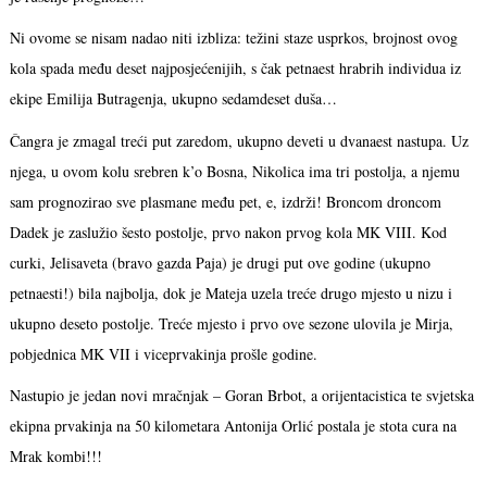
Ni ovome se nisam nadao niti izbliza: težini staze usprkos, brojnost ovog
kola spada među deset najposjećenijih, s čak petnaest hrabrih individua iz
ekipe Emilija Butragenja, ukupno sedamdeset duša…
Čangra je zmagal treći put zaredom, ukupno deveti u dvanaest nastupa. Uz
njega, u ovom kolu srebren k’o Bosna, Nikolica ima tri postolja, a njemu
sam prognozirao sve plasmane među pet, e, izdrži! Broncom droncom
Dadek je zaslužio šesto postolje, prvo nakon prvog kola MK VIII. Kod
curki, Jelisaveta (bravo gazda Paja) je drugi put ove godine (ukupno
petnaesti!) bila najbolja, dok je Mateja uzela treće drugo mjesto u nizu i
ukupno deseto postolje. Treće mjesto i prvo ove sezone ulovila je Mirja,
pobjednica MK VII i viceprvakinja prošle godine.
Nastupio je jedan novi mračnjak – Goran Brbot, a orijentacistica te svjetska
ekipna prvakinja na 50 kilometara Antonija Orlić postala je stota cura na
Mrak kombi!!!