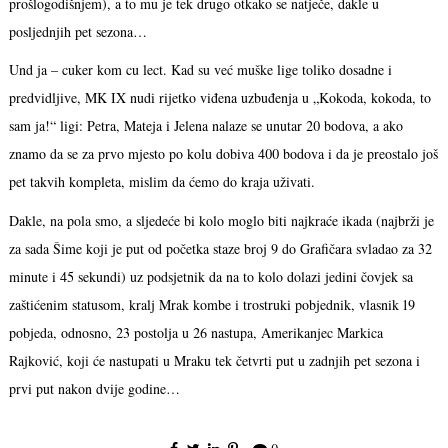
prošlogodišnjem), a to mu je tek drugo otkako se natječe, dakle u
posljednjih pet sezona…
Und ja – cuker kom cu lect. Kad su već muške lige toliko dosadne i
predvidljive, MK IX nudi rijetko viđena uzbuđenja u „Kokoda, kokoda, to
sam ja!“ ligi: Petra, Mateja i Jelena nalaze se unutar 20 bodova, a ako
znamo da se za prvo mjesto po kolu dobiva 400 bodova i da je preostalo još
pet takvih kompleta, mislim da ćemo do kraja uživati.
Dakle, na pola smo, a sljedeće bi kolo moglo biti najkraće ikada (najbrži je
za sada Šime koji je put od početka staze broj 9 do Grafičara svladao za 32
minute i 45 sekundi) uz podsjetnik da na to kolo dolazi jedini čovjek sa
zaštićenim statusom, kralj Mrak kombe i trostruki pobjednik, vlasnik 19
pobjeda, odnosno, 23 postolja u 26 nastupa, Amerikanjec Markica
Rajković, koji će nastupati u Mraku tek četvrti put u zadnjih pet sezona i
prvi put nakon dvije godine…