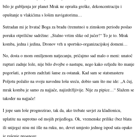
bilo je gubljenja jer planet Mrak ne oprašta greške, dekoncentraciju i
opuštanje u vlakićima s lošim navigatorima…
Sutradan mi je hvatač Boga za bradu (trenutno) u zimskom periodu poslao
poruku otprilične sadržine: „Stalno vrtim slike od jučer!“ To je to. Mrak
komba, jedna i jedina, Dronov vrh u sportsko-organizacijskoj domeni…
No, dosta o mom omiljenom natjecanju, pričajmo sad malo o meni: unatoč
rupturi zadnje lože, nije bilo dvojbe o nastupu, nego kako ozljedu što manje
pogoršati, a pritom zadržati šanse za ostanak. Kad sam se statsmasteru
Poljotu požalio na svoju navodnu lošu sreću, dobio sam što me ide: „A čuj,
mrak komba je samo za najjače, najizdržljivije. Nije za pipice…“ Slažem se
također na najjače!
I jope sam loše prognozirao, tak da, ako trebate savjet za kladionicu,
uplatite na suprotno od mojih prijedloga. Ok, vremenske prilike (bez blata
ili snijega) nisu mi išle na ruku, no, devet umjesto jednog ispod sata opako
je rušenje prognoze…