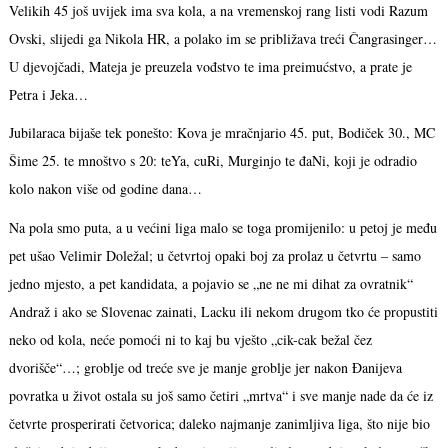
Velikih 45 još uvijek ima sva kola, a na vremenskoj rang listi vodi Razum
Ovski, slijedi ga Nikola HR, a polako im se približava treći Čangrasinger…
U djevojčadi, Mateja je preuzela vođstvo te ima preimućstvo, a prate je
Petra i Jeka…
Jubilaraca bijaše tek ponešto: Kova je mračnjario 45. put, Bodiček 30., MC
Šime 25. te mnoštvo s 20: teYa, cuRi, Murginjo te đaNi, koji je odradio
kolo nakon više od godine dana…
Na pola smo puta, a u većini liga malo se toga promijenilo: u petoj je među
pet ušao Velimir Doležal; u četvrtoj opaki boj za prolaz u četvrtu – samo
jedno mjesto, a pet kandidata, a pojavio se „ne ne mi dihat za ovratnik“
Andraž i ako se Slovenac zainati, Lacku ili nekom drugom tko će propustiti
neko od kola, neće pomoći ni to kaj bu vješto „cik-cak bežal čez
dvorišče“…; groblje od treće sve je manje groblje jer nakon Đanijeva
povratka u život ostala su još samo četiri „mrtva“ i sve manje nade da će iz
četvrte prosperirati četvorica; daleko najmanje zanimljiva liga, što nije bio