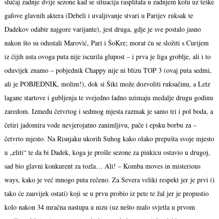
slučaj zadnje dvije sezone kad se situacija rasplitala u zadnjem kolu uz teške
gafove glavnih aktera (Debeli i uvaljivanje stvari u Parijev ruksak te
Dadekov odabir najgore varijante), jest druga, gdje je sve postalo jasno
nakon što su odustali Marović, Pari i ŠoKre; morat ću se složiti s Curijem
iz čijih usta ovoga puta nije iscurila glupost – i prva je liga groblje, ali i to
oduvijek znamo – pobjednik Chappy nije ni blizu TOP 3 (ovaj puta sedmi,
ali je POBJEDNIK, molim!), dok si Šiki može dozvoliti ruksačinu, a Letz
lagane startove i gubljenja te svejedno ladno uzimaju medalje drugu godinu
zaredom. Između četvrtog i sedmog mjesta razmak je samo tri i pol boda, a
četiri jadomira vode nevjerojatno zanimljivu, pače i epsku borbu za –
četvrto mjesto. Na Risnjaku ukorih Suhog kako olako prepušta svoje mjesto
u „eliti“ te da bi Dadek, koga je prošle sezone za pinkicu ostavio u drugoj,
sad bio glavni konkurent za tozla… Ali! – Komba moves in misterious
ways, kako je već mnogo puta rečeno. Za Severa veliki respekt jer je prvi (i
tako će zauvijek ostati) koji se u prvu probio iz pete te žal jer je propustio
kolo nakon 34 mračna nastupa u nizu (uz nešto malo svjetla u prvom