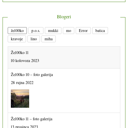
Blogeri
že100ko
p.o.s.
mukki
mo
Error
batica
kravoje
lino
miha
Že100ko 11
10 kolovoza 2023
Že100ko 10 – foto galerija
28 rujna 2022
Že100ko 11 – foto galerija
13 prosinca 2023