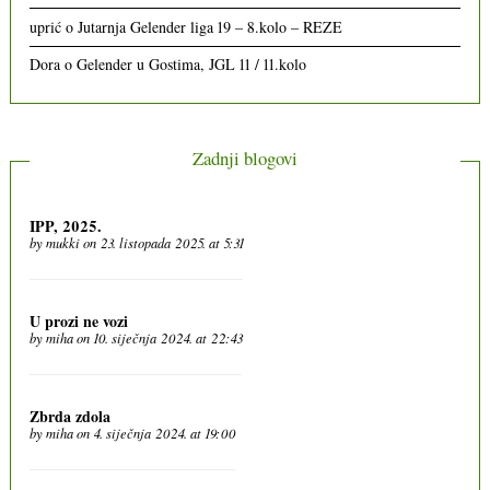
uprić
o
Jutarnja Gelender liga 19 – 8.kolo – REZE
Dora
o
Gelender u Gostima, JGL 11 / 11.kolo
Zadnji blogovi
IPP, 2025.
by
mukki
on 23. listopada 2025. at 5:31
U prozi ne vozi
by
miha
on 10. siječnja 2024. at 22:43
Zbrda zdola
by
miha
on 4. siječnja 2024. at 19:00