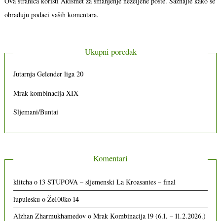
Ova stranica koristi Akismet za smanjenje neželjene pošte.
Saznajte kako se
obrađuju podaci vaših komentara.
Ukupni poredak
Jutarnja Gelender liga 20
Mrak kombinacija XIX
Sljemani/Buntai
Komentari
klitcha
o
13 STUPOVA – sljemenski La Kroasantes – final
lupulesku
o
Že100ko 14
Alzhan Zharmukhamedov
o
Mrak Kombinacija 19 (6.1. – 11.2.2026.)