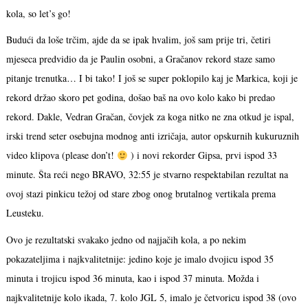
kola, so let’s go!
Budući da loše trčim, ajde da se ipak hvalim, još sam prije tri, četiri
mjeseca predvidio da je Paulin osobni, a Gračanov rekord staze samo
pitanje trenutka… I bi tako! I još se super poklopilo kaj je Markica, koji je
rekord držao skoro pet godina, došao baš na ovo kolo kako bi predao
rekord. Dakle, Vedran Gračan, čovjek za koga nitko ne zna otkud je ispal,
irski trend seter osebujna modnog anti izričaja, autor opskurnih kukuruznih
video klipova (please don’t!
) i novi rekorder Gipsa, prvi ispod 33
minute. Šta reći nego BRAVO, 32:55 je stvarno respektabilan rezultat na
ovoj stazi pinkicu težoj od stare zbog onog brutalnog vertikala prema
Leusteku.
Ovo je rezultatski svakako jedno od najjačih kola, a po nekim
pokazateljima i najkvalitetnije: jedino koje je imalo dvojicu ispod 35
minuta i trojicu ispod 36 minuta, kao i ispod 37 minuta. Možda i
najkvalitetnije kolo ikada, 7. kolo JGL 5, imalo je četvoricu ispod 38 (ovo