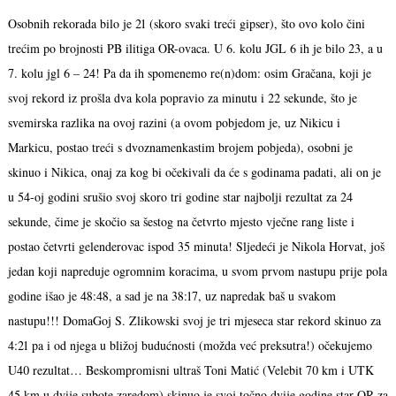
Osobnih rekorada bilo je 21 (skoro svaki treći gipser), što ovo kolo čini
trećim po brojnosti PB ilitiga OR-ovaca. U 6. kolu JGL 6 ih je bilo 23, a u
7. kolu jgl 6 – 24! Pa da ih spomenemo re(n)dom: osim Gračana, koji je
svoj rekord iz prošla dva kola popravio za minutu i 22 sekunde, što je
svemirska razlika na ovoj razini (a ovom pobjedom je, uz Nikicu i
Markicu, postao treći s dvoznamenkastim brojem pobjeda), osobni je
skinuo i Nikica, onaj za kog bi očekivali da će s godinama padati, ali on je
u 54-oj godini srušio svoj skoro tri godine star najbolji rezultat za 24
sekunde, čime je skočio sa šestog na četvrto mjesto vječne rang liste i
postao četvrti gelenderovac ispod 35 minuta! Sljedeći je Nikola Horvat, još
jedan koji napreduje ogromnim koracima, u svom prvom nastupu prije pola
godine išao je 48:48, a sad je na 38:17, uz napredak baš u svakom
nastupu!!! DomaGoj S. Zlikowski svoj je tri mjeseca star rekord skinuo za
4:21 pa i od njega u bližoj budućnosti (možda već preksutra!) očekujemo
U40 rezultat… Beskompromisni ultraš Toni Matić (Velebit 70 km i UTK
45 km u dvije subote zaredom) skinuo je svoj točno dvije godine star OR za