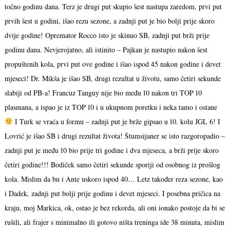
točno godinu dana. Terz je drugi put skupio šest nastupa zaredom, prvi put
prvih šest u godini, išao rezu sezone, a zadnji put je bio bolji prije skoro
dvije godine! Opremator Rocco isto je skinuo SB, zadnji put brži prije
godinu dana. Nevjerojatno, ali istinito – Pajkan je nastupio nakon šest
propuštenih kola, prvi put ove godine i išao ispod 45 nakon godine i devet
mjeseci! Dr. Mikša je išao SB, drugi rezultat u životu, samo četiri sekunde
slabiji od PB-a! Francuz Tanguy nije bio među 10 nakon tri TOP 10
plasmana, a ispao je iz TOP 10 i u ukupnom poretku i neka tamo i ostane
I Turk se vraća u formu – zadnji put je brže gipsao u 10. kolu JGL 6! I
Lovrić je išao SB i drugi rezultat života! Štumsijaner se isto razgoropadio –
zadnji put je među 10 bio prije tri godine i dva mjeseca, a brži prije skoro
četiri godine!!! Bodiček samo četiri sekunde sporiji od osobnog iz prošlog
kola. Mislim da bu i Ante uskoro ispod 40… Letz također reza sezone, kao
i Dadek, zadnji put bolji prije godinu i devet mjeseci. I posebna pričica na
kraju, moj Markica, ok, ostao je bez rekorda, ali oni ionako postoje da bi se
rušili, ali frajer s minimalno ili gotovo ništa treninga ide 38 minuta, mislim