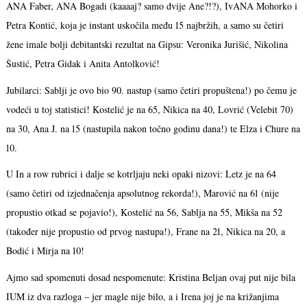
ANA Faber, ANA Bogadi (kaaaaj? samo dvije Ane?!?), IvANA Mohorko i
Petra Kontić, koja je instant uskočila među 15 najbržih, a samo su četiri
žene imale bolji debitantski rezultat na Gipsu: Veronika Jurišić, Nikolina
Šustić, Petra Gidak i Anita Antolković!
Jubilarci: Sablji je ovo bio 90. nastup (samo četiri propuštena!) po čemu je
vodeći u toj statistici! Kostelić je na 65, Nikica na 40, Lovrić (Velebit 70)
na 30, Ana J. na 15 (nastupila nakon točno godinu dana!) te Elza i Chure na
10.
U In a row rubrici i dalje se kotrljaju neki opaki nizovi: Letz je na 64
(samo četiri od izjednačenja apsolutnog rekorda!), Marović na 61 (nije
propustio otkad se pojavio!), Kostelić na 56, Sablja na 55, Mikša na 52
(također nije propustio od prvog nastupa!), Frane na 21, Nikica na 20, a
Bodić i Mirja na 10!
Ajmo sad spomenuti dosad nespomenute: Kristina Beljan ovaj put nije bila
IUM iz dva razloga – jer magle nije bilo, a i Irena joj je na križanjima