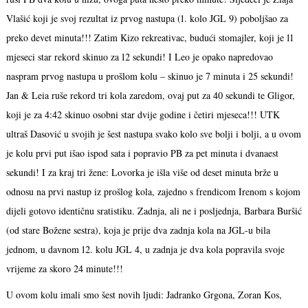
Vlašić koji je svoj rezultat iz prvog nastupa (1. kolo JGL 9) poboljšao za
preko devet minuta!!! Zatim Kizo rekreativac, budući stomajler, koji je 11
mjeseci star rekord skinuo za 12 sekundi! I Leo je opako napredovao
naspram prvog nastupa u prošlom kolu – skinuo je 7 minuta i 25 sekundi!
Jan & Leia ruše rekord tri kola zaredom, ovaj put za 40 sekundi te Gligor,
koji je za 4:42 skinuo osobni star dvije godine i četiri mjeseca!!! UTK
ultraš Dasović u svojih je šest nastupa svako kolo sve bolji i bolji, a u ovom
je kolu prvi put išao ispod sata i popravio PB za pet minuta i dvanaest
sekundi! I za kraj tri žene: Lovorka je išla više od deset minuta brže u
odnosu na prvi nastup iz prošlog kola, zajedno s frendicom Irenom s kojom
dijeli gotovo identičnu sratistiku. Zadnja, ali ne i posljednja, Barbara Buršić
(od stare Božene sestra), koja je prije dva zadnja kola na JGL-u bila
jednom, u davnom 12. kolu JGL 4, u zadnja je dva kola popravila svoje
vrijeme za skoro 24 minute!!!
U ovom kolu imali smo šest novih ljudi: Jadranko Grgona, Zoran Kos,