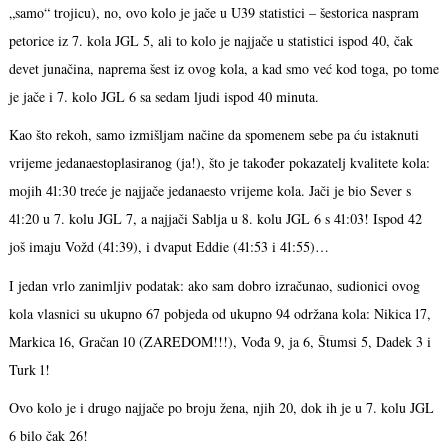
„samo“ trojicu), no, ovo kolo je jače u U39 statistici – šestorica naspram
petorice iz 7. kola JGL 5, ali to kolo je najjače u statistici ispod 40, čak
devet junačina, naprema šest iz ovog kola, a kad smo već kod toga, po tome
je jače i 7. kolo JGL 6 sa sedam ljudi ispod 40 minuta.
Kao što rekoh, samo izmišljam načine da spomenem sebe pa ću istaknuti
vrijeme jedanaestoplasiranog (ja!), što je također pokazatelj kvalitete kola:
mojih 41:30 treće je najjače jedanaesto vrijeme kola. Jači je bio Sever s
41:20 u 7. kolu JGL 7, a najjači Sablja u 8. kolu JGL 6 s 41:03! Ispod 42
još imaju Vožd (41:39), i dvaput Eddie (41:53 i 41:55)…
I jedan vrlo zanimljiv podatak: ako sam dobro izračunao, sudionici ovog
kola vlasnici su ukupno 67 pobjeda od ukupno 94 održana kola: Nikica 17,
Markica 16, Gračan 10 (ZAREDOM!!!), Vođa 9, ja 6, Štumsi 5, Dadek 3 i
Turk 1!
Ovo kolo je i drugo najjače po broju žena, njih 20, dok ih je u 7. kolu JGL
6 bilo čak 26!