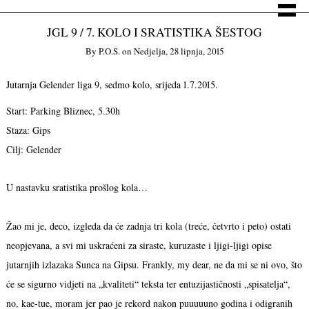
JGL 9 / 7. KOLO I SRATISTIKA ŠESTOG
By
P.o.s.
on
Nedjelja, 28 lipnja, 2015
Jutarnja Gelender liga 9, sedmo kolo, srijeda 1.7.2015.
Start: Parking Bliznec, 5.30h
Staza: Gips
Cilj: Gelender
U nastavku sratistika prošlog kola…
Žao mi je, deco, izgleda da će zadnja tri kola (treće, četvrto i peto) ostati
neopjevana, a svi mi uskraćeni za siraste, kuruzaste i ljigi-ljigi opise
jutarnjih izlazaka Sunca na Gipsu. Frankly, my dear, ne da mi se ni ovo, što
će se sigurno vidjeti na „kvaliteti“ teksta ter entuzijastičnosti „spisatelja“,
no, kae-tue, moram jer pao je rekord nakon puuuuuno godina i odigranih