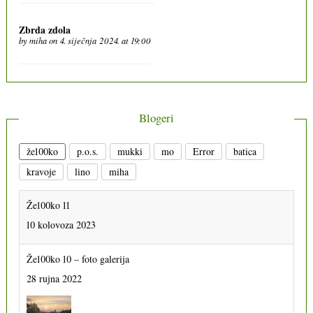
Zbrda zdola
by
miha
on 4. siječnja 2024. at 19:00
Blogeri
že100ko
p.o.s.
mukki
mo
Error
batica
kravoje
lino
miha
Že100ko 11
10 kolovoza 2023
Že100ko 10 – foto galerija
28 rujna 2022