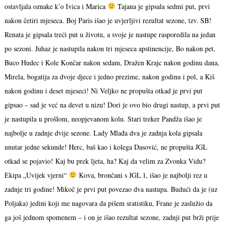
ostavljala oznake k’o Ivica i Marica
Tajana je gipsala sedmi put, prvi
nakon četiri mjeseca. Boj Paris išao je uvjerljivi rezultat sezone, tzv. SB!
Renata je gipsala treći put u životu, a svoje je nastupe rasporedila na jedan
po sezoni. Juhaz je nastupila nakon tri mjeseca apstinencije, Bo nakon pet,
Buco Hudec i Kole Končar nakon sedam, Dražen Krajc nakon godinu dana,
Mirela, bogatija za dvoje djece i jedno prezime, nakon godinu i pol, a Kiš
nakon godinu i deset mjeseci! Ni Veljko ne propušta otkad je prvi put
gipsao – sad je već na devet u nizu! Dori je ovo bio drugi nastup, a prvi put
je nastupila u prošlom, neopjevanom kolu. Stari treker Pandža išao je
najbolje u zadnje dvije sezone. Lady Mlađa dva je zadnja kola gipsala
unutar jedne sekunde! Herc, baš kao i kolega Dasović, ne propušta JGL
otkad se pojavio! Kaj bu prek ljeta, ha? Kaj da velim za Zvonka Vidu?
Ekipa „Uvijek vjerni“
Kova, brončani s JGL 1, išao je najbolji rez u
zadnje tri godine! Mikoč je prvi put povezao dva nastupa. Budući da je (uz
Poljaka) jedini koji me nagovara da pišem sratistiku, Frane je zaslužio da
ga još jednom spomenem – i on je išao rezultat sezone, zadnji put brži prije