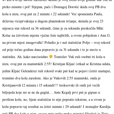
preko minutu i pol! Stjepan, pače i Domagoj Dorotić skida svoj PB dva
kola u nizu, ovaj put za 2 minute i 22 sekunde! Već spomenuta Paula,
državna viceprvakinja u dugom planinskom trčanju, skinula je svoj 23
mjeseca star rekord za 36 sekundi, čime je za sekundu preskočila Miki
Kolac na četvrtom mjestu vječne liste najbržih, a ovom pobjedom i Anu G.
na prvom mjest zmagovalki! Poludio je i naš statističar Poljo – svoj rekord
od prije točno godinu dana popravio je za 31 sekundu i to je stavio u
statistiku. Ah, kako narcisoidno
Tomislav Vuk ruši osobni tri kola u
nizu, ovaj put za mamutskih 2:55! Kristijan Kljaić (otkad se Kristina udala,
jedini Kljaić Gelendera) ruši rekord svaki put kad se pojavi (četiri nastupa),
trenutno dva kola zaredom. Ako je Vukovih 2:55 mamutski, onda je
Kristijanovih 12 minuta i 15 sekundi!!! tireksovski ili onih još većih
biljojeda koje mi se ne da guglat… Ante Kegalj prvi put je gipsao u
prošlom kolu, no, lijeni sratističar to nije popratio tekstom, a u ovom je
kolu popravio taj rezultat za četiri minute i 29 sekundi! I stomajler Kurdija
ruši PB dva kolu u nizu, ovoga puta nešto preko minute! Sljedeći je Zlaja