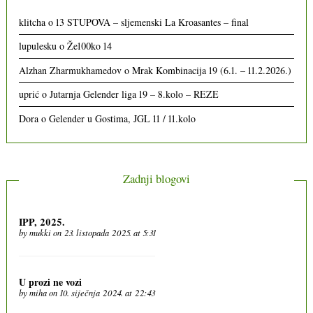
klitcha
o
13 STUPOVA – sljemenski La Kroasantes – final
lupulesku
o
Že100ko 14
Alzhan Zharmukhamedov
o
Mrak Kombinacija 19 (6.1. – 11.2.2026.)
uprić
o
Jutarnja Gelender liga 19 – 8.kolo – REZE
Dora
o
Gelender u Gostima, JGL 11 / 11.kolo
Zadnji blogovi
IPP, 2025.
by
mukki
on 23. listopada 2025. at 5:31
U prozi ne vozi
by
miha
on 10. siječnja 2024. at 22:43