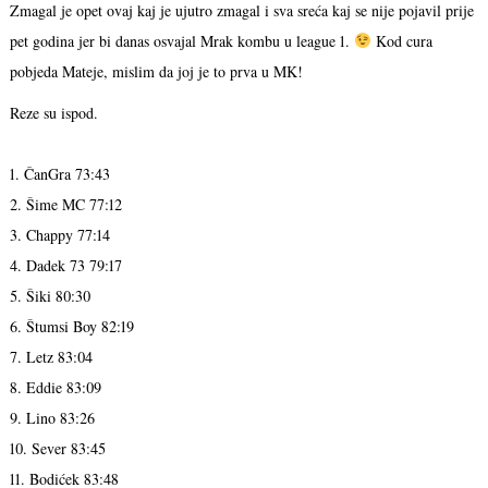
Zmagal je opet ovaj kaj je ujutro zmagal i sva sreća kaj se nije pojavil prije
pet godina jer bi danas osvajal Mrak kombu u league 1.
Kod cura
pobjeda Mateje, mislim da joj je to prva u MK!
Reze su ispod.
1. ČanGra 73:43
2. Šime MC 77:12
3. Chappy 77:14
4. Dadek 73 79:17
5. Šiki 80:30
6. Štumsi Boy 82:19
7. Letz 83:04
8. Eddie 83:09
9. Lino 83:26
10. Sever 83:45
11. Bodićek 83:48