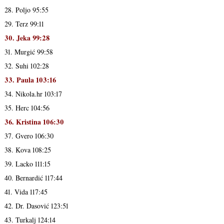
28. Poljo 95:55
29. Terz 99:11
30. Jeka 99:28
31. Murgić 99:58
32. Suhi 102:28
33. Paula 103:16
34. Nikola.hr 103:17
35. Herc 104:56
36. Kristina 106:30
37. Gvero 106:30
38. Kova 108:25
39. Lacko 111:15
40. Bernardić 117:44
41. Vida 117:45
42. Dr. Dasović 123:51
43. Turkalj 124:14