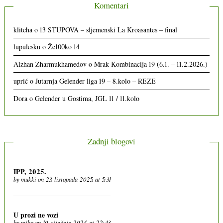
Komentari
klitcha
o
13 STUPOVA – sljemenski La Kroasantes – final
lupulesku
o
Že100ko 14
Alzhan Zharmukhamedov
o
Mrak Kombinacija 19 (6.1. – 11.2.2026.)
uprić
o
Jutarnja Gelender liga 19 – 8.kolo – REZE
Dora
o
Gelender u Gostima, JGL 11 / 11.kolo
Zadnji blogovi
IPP, 2025.
by
mukki
on 23. listopada 2025. at 5:31
U prozi ne vozi
by
miha
on 10. siječnja 2024. at 22:43