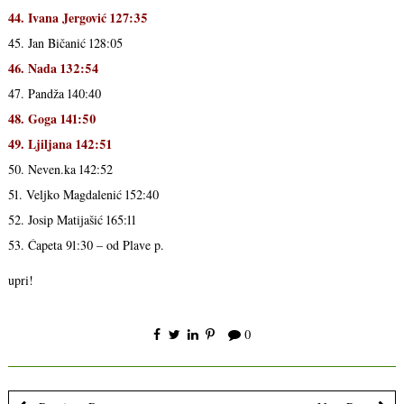
44. Ivana Jergović 127:35
45. Jan Bičanić 128:05
46. Nada 132:54
47. Pandža 140:40
48. Goga 141:50
49. Ljiljana 142:51
50. Neven.ka 142:52
51. Veljko Magdalenić 152:40
52. Josip Matijašić 165:11
53. Ćapeta 91:30 – od Plave p.
upri!
0