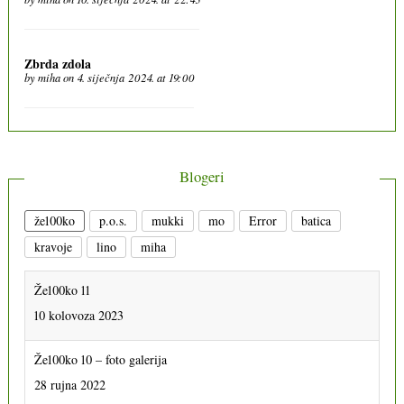
Zbrda zdola
by
miha
on 4. siječnja 2024. at 19:00
Blogeri
že100ko
p.o.s.
mukki
mo
Error
batica
kravoje
lino
miha
Že100ko 11
10 kolovoza 2023
Že100ko 10 – foto galerija
28 rujna 2022