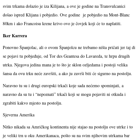
svim trkama dolazio je iza Kilijana, a ove je godine na Transvulcanici
došao ispred Klijana i pobjedio. Ove godine je pobjedio na Mont-Blanc
80km i ako Francoisu krene krivo ovo je čovjek koji će to naplatiti.
Iker Karrera
Ponovno Španjolac, ali o ovom Španjolcu ne trebamo ništa pričati jer taj di
se pojavi tu pobjeđuje, od Tor des Geantesa do Lavareda, te hrpu drugih
utrka. Njegova jedina mana je to što je sklon ozljedama i postoji velika
šansa da ovu trku neće završiti, a ako ju završi biti će sigurno na postolju.
Naravno tu su i drugi europski trkači koje sada nećemo spominjati, a
naravno da su tu i “nepoznati” trkači koji se mogu pojaviti ni otkuda i
zgrabiti kakvo mjesto na postolju.
Sjeverna Amerika
Nitko nikada sa Amričkog kontinenta nije stajao na postolju ove utrke i to
je veliki trn u oku Amerikanaca, pošto su na svim njihovim utrkama bar