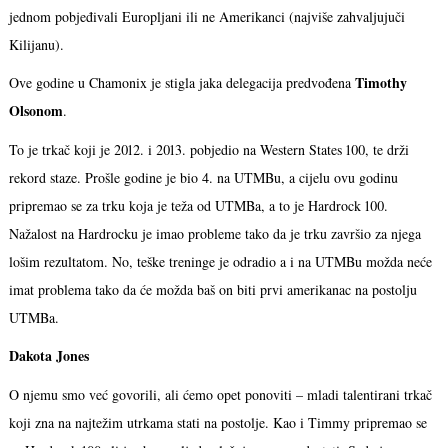
jednom pobjeđivali Europljani ili ne Amerikanci (najviše zahvaljujuči
Kilijanu).
Timothy
Ove godine u Chamonix je stigla jaka delegacija predvođena
Olsonom
.
To je trkač koji je 2012. i 2013. pobjedio na Western States 100, te drži
rekord staze. Prošle godine je bio 4. na UTMBu, a cijelu ovu godinu
pripremao se za trku koja je teža od UTMBa, a to je Hardrock 100.
Nažalost na Hardrocku je imao probleme tako da je trku završio za njega
lošim rezultatom. No, teške treninge je odradio a i na UTMBu možda neće
imat problema tako da će možda baš on biti prvi amerikanac na postolju
UTMBa.
Dakota Jones
O njemu smo već govorili, ali ćemo opet ponoviti – mladi talentirani trkač
koji zna na najtežim utrkama stati na postolje. Kao i Timmy pripremao se