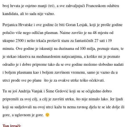
broj hrvata je osjetno manji (tri), a sve zahvaljujuči Francuskom odabiru
kandidata, ali to sada nije važno.
Perjanica Hrvatske i ove godine če biti Goran Lesjak, koji je prošle godine
polučio više nego odličan plasman. Naime završio je na 48 mjestu od
ukupno 2300 i nešto trkača prošavši stazu za fantastičnih 27 sati i 19
minuta. Ove godine je iskusniji na duzinama od 100 milja, poznaje stazu, te
je stekao iskustva na međunardonim natjecanjima, a koliko mi je poznato
odradio je i dobre pripreme tako da se ove godine možemo slobodno nadati
i boljem plasmanu kao i boljem završnom vremenu, samo je vazno da u
utrci prođe sve po planu što je za ovakve utrke teško očekivati.
Tu su još Andrija Vanjak i Šime Grdović koji su se očigledno dobro
pripremili za svoj cilj, a cilj je završiti utrku, što nije nimalo lako. Jer ljudi
koji su sudjelovali na ovoj utrci kažu tu nema ravnog djela te se ide dolje ili
gore, a uglavnom je gore.
Top igrači: