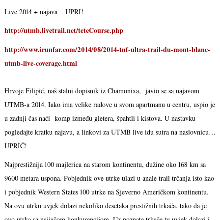
Live 2014 + najava = UPRI!
http://utmb.livetrail.net/teteCourse.php
http://www.irunfar.com/2014/08/2014-tnf-ultra-trail-du-mont-blanc-
utmb-live-coverage.html
Hrvoje Filipić, naš stalni dopisnik iz Chamonixa, javio se sa najavom
UTMB-a 2014. Iako ima velike radove u svom apartmanu u centru, uspio je
u zadnji čas naći komp između gletera, špahtli i kistova. U nastavku
pogledajte kratku najavu, a linkovi za UTMB live idu sutra na naslovnicu…
UPRIĆ!
Najprestižnija 100 majlerica na starom kontinentu, dužine oko 168 km sa
9600 metara uspona. Pobjednik ove utrke ulazi u anale trail trčanja isto kao
i pobjednik Western States 100 utrke na Sjeverno Američkom kontinentu.
Na ovu utrku uvjek dolazi nekoliko desetaka prestižnih trkača, tako da je
ovo utrka sa najjačom konkurencijom. Uz poznate trkače tu uvjek dolazi i