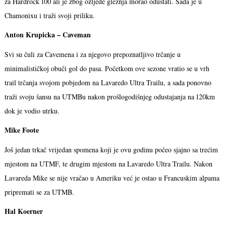
za Hardrock 100 ali je zbog ozljede gležnja morao odustati. Sada je u
Chamonixu i traži svoji priliku.
Anton Krupicka – Caveman
Svi su čuli za Cavemena i za njegovo prepoznatljivo trčanje u
minimalističkoj obuči gol do pasa. Početkom ove sezone vratio se u vrh
trail trčanja svojom pobjedom na Lavaredo Ultra Trailu, a sada ponovno
traži svoju šansu na UTMBu nakon prošlogodišnjeg odustajanja na 120km
dok je vodio utrku.
Mike Foote
Još jedan trkač vrijedan spomena koji je ovu godinu počeo sjajno sa trećim
mjestom na UTMF, te drugim mjestom na Lavaredo Ultra Trailu. Nakon
Lavareda Mike se nije vračao u Ameriku već je ostao u Francuskim alpama
pripremati se za UTMB.
Hal Koerner