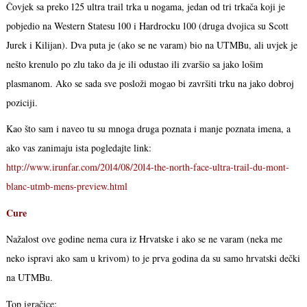
Čovjek sa preko 125 ultra trail trka u nogama, jedan od tri trkača koji je
pobjedio na Western Statesu 100 i Hardrocku 100 (druga dvojica su Scott
Jurek i Kilijan). Dva puta je (ako se ne varam) bio na UTMBu, ali uvjek je
nešto krenulo po zlu tako da je ili odustao ili zvaršio sa jako lošim
plasmanom. Ako se sada sve posloži mogao bi završiti trku na jako dobroj
poziciji.
Kao što sam i naveo tu su mnoga druga poznata i manje poznata imena, a
ako vas zanimaju ista pogledajte link:
http://www.irunfar.com/2014/08/2014-the-north-face-ultra-trail-du-mont-
blanc-utmb-mens-preview.html
Cure
Nažalost ove godine nema cura iz Hrvatske i ako se ne varam (neka me
neko ispravi ako sam u krivom) to je prva godina da su samo hrvatski dečki
na UTMBu.
Top igračice: