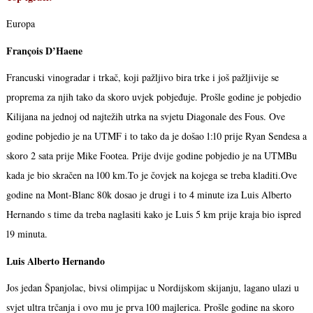
Europa
François D’Haene
Francuski vinogradar i trkač, koji pažljivo bira trke i još pažljivije se
proprema za njih tako da skoro uvjek pobjeđuje. Prošle godine je pobjedio
Kilijana na jednoj od najtežih utrka na svjetu Diagonale des Fous. Ove
godine pobjedio je na UTMF i to tako da je došao 1:10 prije Ryan Sendesa a
skoro 2 sata prije Mike Footea. Prije dvije godine pobjedio je na UTMBu
kada je bio skračen na 100 km.To je čovjek na kojega se treba kladiti.Ove
godine na Mont-Blanc 80k dosao je drugi i to 4 minute iza Luis Alberto
Hernando s time da treba naglasiti kako je Luis 5 km prije kraja bio ispred
19 minuta.
Luis Alberto Hernando
Jos jedan Španjolac, bivsi olimpijac u Nordijskom skijanju, lagano ulazi u
svjet ultra trčanja i ovo mu je prva 100 majlerica. Prošle godine na skoro