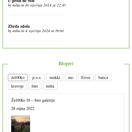
U prozi ne vozi
by
miha
on 10. siječnja 2024. at 22:43
Zbrda zdola
by
miha
on 4. siječnja 2024. at 19:00
Blogeri
že100ko
p.o.s.
mukki
mo
Error
batica
kravoje
lino
miha
Že100ko 10 – foto galerija
28 rujna 2022