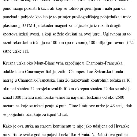
puno manje poznati trkači, ali koji su toliko pripremljeni i nabrijani da
ponekad i pobjede kao što je to primjer prošlogodišnjeg pobjednika i treće
plasiranog. UTMB je također magnet za natjecatelje iz raznih drugih
sportova izdržljivosti, a koji se žele okušati na ovoj utrci. Uglavnom su to
razni rekorderi u trčanju na 100 km (po ravnom), 100 milja (po ravnom) 24
satne utrke i sl.
Kružna utrka oko Mont-Blanc vrha započinje u Chamonix-Francuska,
odakle ide u Courmayer-Italija, zatim Champex-Lac-Švicarska i onda
natrag u Chamonix-Francuska. Ima 26 takozvanih kontrolnih točaka sa 16
okrepni stanica. U prosjeku svakih 10 km okrepna stanica. Utrka se odvija
iznad 1000 metara nadmorske visine sa najvisim tockama od oko 2500
metara na koje se trkaci penju 4 puta. Time limit ove utrke je 46 sati, dok
se pobjednik očeukuje za ispod 21 sat.
Kako je ova utrka na starom kontinentu te nije jako udaljena od Hrvatske
na startu se svake godine pojavi i nekoliko Hrvata. Na žalost ove godine