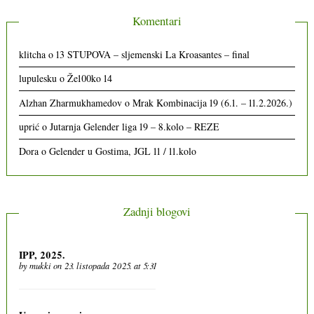
Komentari
klitcha
o
13 STUPOVA – sljemenski La Kroasantes – final
lupulesku
o
Že100ko 14
Alzhan Zharmukhamedov
o
Mrak Kombinacija 19 (6.1. – 11.2.2026.)
uprić
o
Jutarnja Gelender liga 19 – 8.kolo – REZE
Dora
o
Gelender u Gostima, JGL 11 / 11.kolo
Zadnji blogovi
IPP, 2025.
by
mukki
on 23. listopada 2025. at 5:31