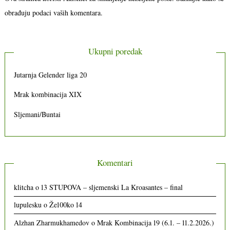
obrađuju podaci vaših komentara.
Ukupni poredak
Jutarnja Gelender liga 20
Mrak kombinacija XIX
Sljemani/Buntai
Komentari
klitcha
o
13 STUPOVA – sljemenski La Kroasantes – final
lupulesku
o
Že100ko 14
Alzhan Zharmukhamedov
o
Mrak Kombinacija 19 (6.1. – 11.2.2026.)