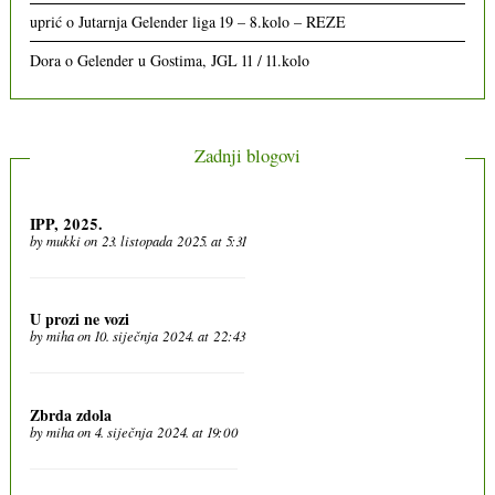
uprić
o
Jutarnja Gelender liga 19 – 8.kolo – REZE
Dora
o
Gelender u Gostima, JGL 11 / 11.kolo
Zadnji blogovi
IPP, 2025.
by
mukki
on 23. listopada 2025. at 5:31
U prozi ne vozi
by
miha
on 10. siječnja 2024. at 22:43
Zbrda zdola
by
miha
on 4. siječnja 2024. at 19:00