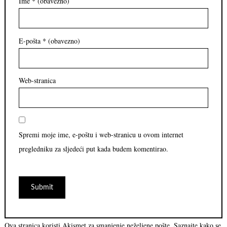
Ime
* (obavezno)
E-pošta
* (obavezno)
Web-stranica
Spremi moje ime, e-poštu i web-stranicu u ovom internet
pregledniku za sljedeći put kada budem komentirao.
Ova stranica koristi Akismet za smanjenje neželjene pošte.
Saznajte kako se