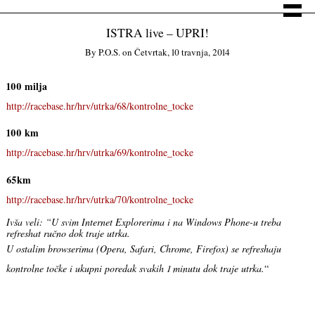
ISTRA live – UPRI!
By
P.o.s.
on
Četvrtak, 10 travnja, 2014
100 milja
http://racebase.hr/hrv/utrka/68/kontrolne_tocke
100 km
http://racebase.hr/hrv/utrka/69/kontrolne_tocke
65km
http://racebase.hr/hrv/utrka/70/kontrolne_tocke
Ivša veli: “U svim Internet Explorerima i na Windows Phone-u treba
refreshat ručno dok traje utrka.
U ostalim browserima (Opera, Safari, Chrome, Firefox) se refreshaju
kontrolne točke i ukupni poredak svakih 1 minutu dok traje utrka.
“