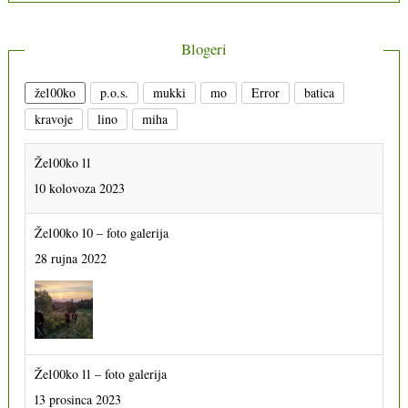
Blogeri
že100ko
p.o.s.
mukki
mo
Error
batica
kravoje
lino
miha
Že100ko 11
10 kolovoza 2023
Že100ko 10 – foto galerija
28 rujna 2022
Že100ko 11 – foto galerija
13 prosinca 2023