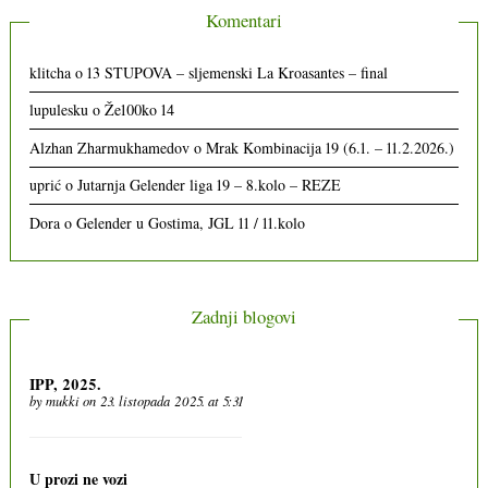
Komentari
klitcha
o
13 STUPOVA – sljemenski La Kroasantes – final
lupulesku
o
Že100ko 14
Alzhan Zharmukhamedov
o
Mrak Kombinacija 19 (6.1. – 11.2.2026.)
uprić
o
Jutarnja Gelender liga 19 – 8.kolo – REZE
Dora
o
Gelender u Gostima, JGL 11 / 11.kolo
Zadnji blogovi
IPP, 2025.
by
mukki
on 23. listopada 2025. at 5:31
U prozi ne vozi