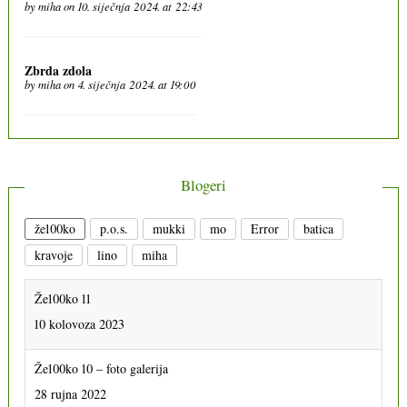
by
miha
on 10. siječnja 2024. at 22:43
Zbrda zdola
by
miha
on 4. siječnja 2024. at 19:00
Blogeri
že100ko
p.o.s.
mukki
mo
Error
batica
kravoje
lino
miha
Že100ko 11
10 kolovoza 2023
Že100ko 10 – foto galerija
28 rujna 2022