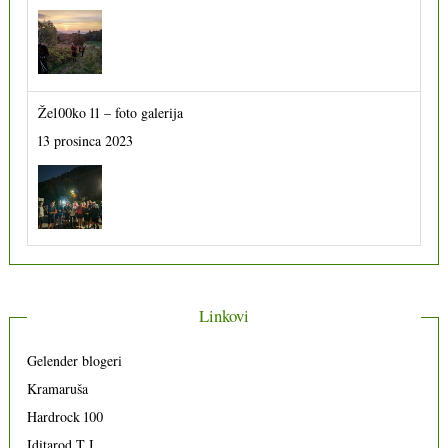
Že100ko 11 – foto galerija
13 prosinca 2023
Linkovi
Gelender blogeri
Kramaruša
Hardrock 100
Iditarod T I