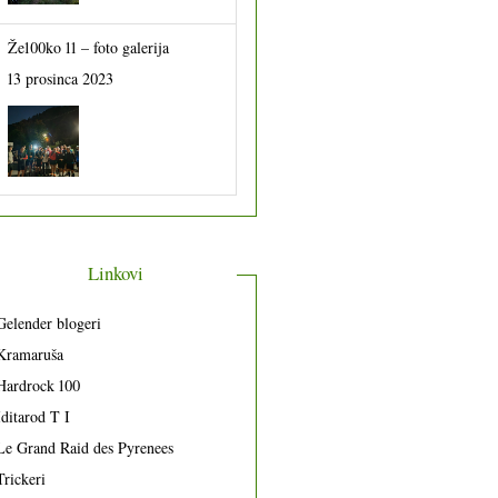
Že100ko 11 – foto galerija
13 prosinca 2023
Linkovi
Gelender blogeri
Kramaruša
Hardrock 100
Iditarod T I
Le Grand Raid des Pyrenees
Trickeri