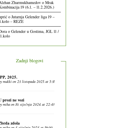
Alzhan Zharmukhamedov
o
Mrak
Kombinacija 19 (6.1. – 11.2.2026.)
uprić
o
Jutarnja Gelender liga 19 –
8.kolo – REZE
Dora
o
Gelender u Gostima, JGL 11 /
11.kolo
Zadnji blogovi
IPP, 2025.
by
mukki
on 23. listopada 2025. at 5:31
U prozi ne vozi
by
miha
on 10. siječnja 2024. at 22:43
Zbrda zdola
by
miha
on 4. siječnja 2024. at 19:00