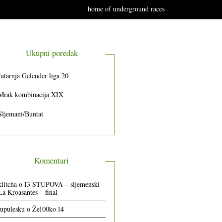
home of underground races
Ukupni poredak
Jutarnja Gelender liga 20
Mrak kombinacija XIX
Sljemani/Buntai
Komentari
klitcha
o
13 STUPOVA – sljemenski
La Kroasantes – final
lupulesku
o
Že100ko 14