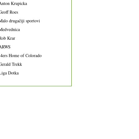
Anton Krupicka
Geoff Roes
Malo drugačiji sportovi
Medvednica
Rob Krar
ARWS
14ers Home of Colorado
Gerald Trekk
Liga Dotka