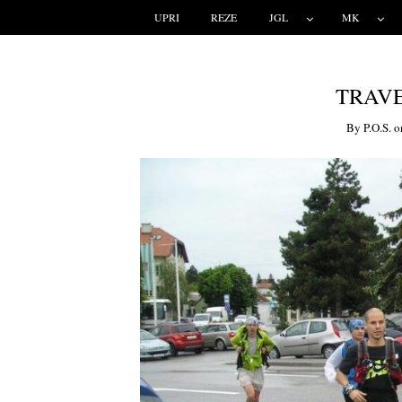
UPRI
REZE
JGL
MK
TRAVER
By
P.o.s.
o