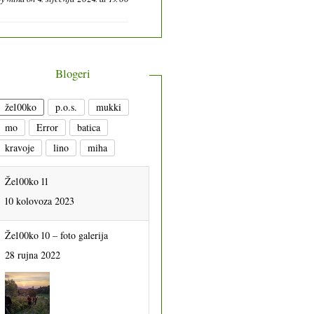
Blogeri
že100ko
p.o.s.
mukki
mo
Error
batica
kravoje
lino
miha
Že100ko 11
10 kolovoza 2023
Že100ko 10 – foto galerija
28 rujna 2022