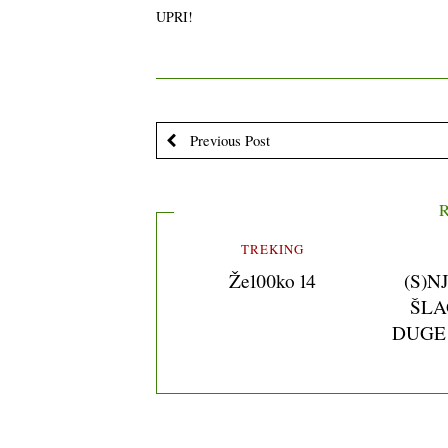
UPRI!
Previous Post
R
TREKING
Že100ko 14
(S)N
ŠLA
DUGE