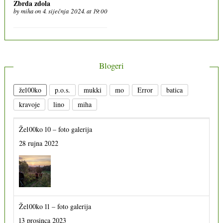
Zbrda zdola
by
miha
on 4. siječnja 2024. at 19:00
Blogeri
že100ko
p.o.s.
mukki
mo
Error
batica
kravoje
lino
miha
Že100ko 10 – foto galerija
28 rujna 2022
Že100ko 11 – foto galerija
13 prosinca 2023