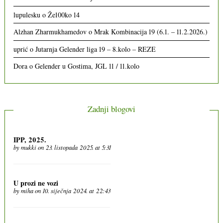
lupulesku
o
Že100ko 14
Alzhan Zharmukhamedov
o
Mrak Kombinacija 19 (6.1. – 11.2.2026.)
uprić
o
Jutarnja Gelender liga 19 – 8.kolo – REZE
Dora
o
Gelender u Gostima, JGL 11 / 11.kolo
Zadnji blogovi
IPP, 2025.
by
mukki
on 23. listopada 2025. at 5:31
U prozi ne vozi
by
miha
on 10. siječnja 2024. at 22:43