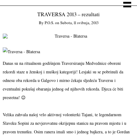
TRAVERSA 2013 – rezultati
By
P.o.s.
on
Subota, 11 svibnja, 2013
Danas su na ritualnom godišnjem Traversiranju Medvednice oboreni
rekordi staze u ženskoj i muškoj kategoriji! Lesjaki su se pobrinuli da
odnesu oba rekorda u Galgovo i mirno čekaju sljedeću Traversu i
eventualni pokušaj obaranja jednog od njihovih rekorda. Djeca će biti
presretna! 😉
Velika zahvala našoj vrlo aktivnoj volonterki Tajani, te legendarnom
Slaveku Sopini za nevjerovatnu okrijepnu stanicu na pravom mjestu i u
pravom trenutku. Osim ranera imali smo i jednog bajkera, a to je Gordan