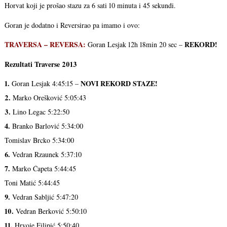
Horvat koji je prošao stazu za 6 sati 10 minuta i 45 sekundi.
Goran je dodatno i Reversirao pa imamo i ovo:
TRAVERSA – REVERSA:
REKORD!
Goran Lesjak 12h 18min 20 sec –
Rezultati Traverse 2013
1.
NOVI REKORD STAZE!
Goran Lesjak 4:45:15 –
2.
Marko Orešković 5:05:43
3.
Lino Legac 5:22:50
4.
Branko Barlović 5:34:00
Tomislav Brcko 5:34:00
6.
Vedran Rzaunek 5:37:10
7.
Marko Ćapeta 5:44:45
Toni Matić 5:44:45
9.
Vedran Sabljić 5:47:20
10.
Vedran Berković 5:50:10
11.
Hrvoje Filipić 5:50:40