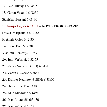
12.
Ivan Mučnjak 6:04:35
13.
Goran Vukelić 6:08:30
Stanislav Bergant 6:08:30
15.
Sonja Lesjak 6:12:30
NOVI REKORD STAZE!
–
Dražen Marjanović 6:12:30
Krešimir Golec 6:12:30
Tomislav Turk 6:12:30
Vladimir Haramija 6:12:30
20.
Igor Verbnjak 6:32:55
21.
Stefan Vojnović (BIH) 6:34:40
22.
Zoran Glavočić 6:38:00
23.
Dalibor Nedimović (BIH) 6:38:00
24.
Hrvoje Terzić 6:42:18
25.
Mile Mioković 6:44:50
26.
Ivan Lovrenčić 6:51:30
27.
Ivan Pećina 6:51:55