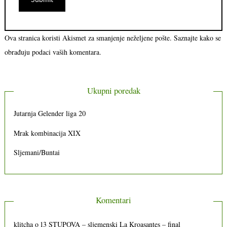
Ova stranica koristi Akismet za smanjenje neželjene pošte.
Saznajte kako se
obrađuju podaci vaših komentara.
Ukupni poredak
Jutarnja Gelender liga 20
Mrak kombinacija XIX
Sljemani/Buntai
Komentari
klitcha
o
13 STUPOVA – sljemenski La Kroasantes – final