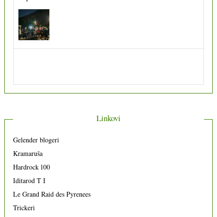
Že100ko 11
10 kolovoza 2023
Linkovi
Gelender blogeri
Kramaruša
Hardrock 100
Iditarod T I
Le Grand Raid des Pyrenees
Trickeri