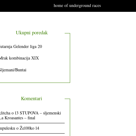
home of underground races
Ukupni poredak
Jutarnja Gelender liga 20
Mrak kombinacija XIX
Sljemani/Buntai
Komentari
klitcha
o
13 STUPOVA – sljemenski
La Kroasantes – final
lupulesku
o
Že100ko 14