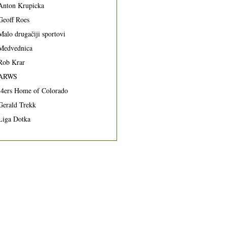
Anton Krupicka
Geoff Roes
Malo drugačiji sportovi
Medvednica
Rob Krar
ARWS
14ers Home of Colorado
Gerald Trekk
Liga Dotka