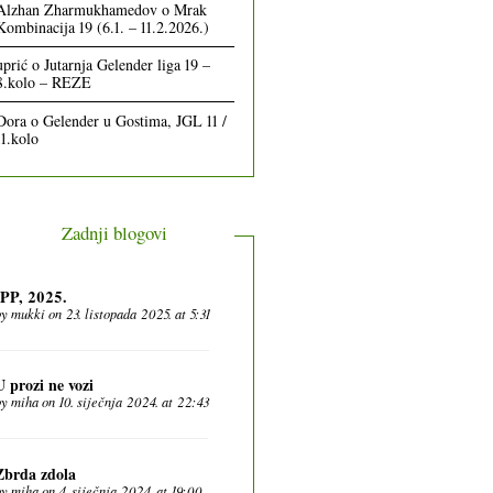
Alzhan Zharmukhamedov
o
Mrak
Kombinacija 19 (6.1. – 11.2.2026.)
uprić
o
Jutarnja Gelender liga 19 –
8.kolo – REZE
Dora
o
Gelender u Gostima, JGL 11 /
11.kolo
Zadnji blogovi
IPP, 2025.
by
mukki
on 23. listopada 2025. at 5:31
U prozi ne vozi
by
miha
on 10. siječnja 2024. at 22:43
Zbrda zdola
by
miha
on 4. siječnja 2024. at 19:00