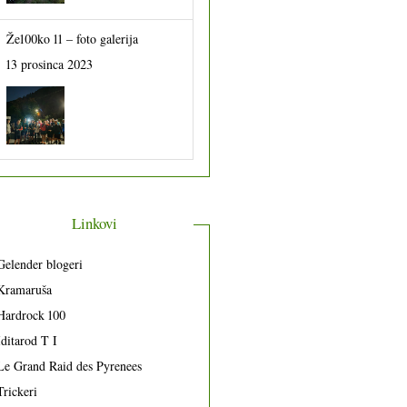
Že100ko 11 – foto galerija
13 prosinca 2023
Linkovi
Gelender blogeri
Kramaruša
Hardrock 100
Iditarod T I
Le Grand Raid des Pyrenees
Trickeri