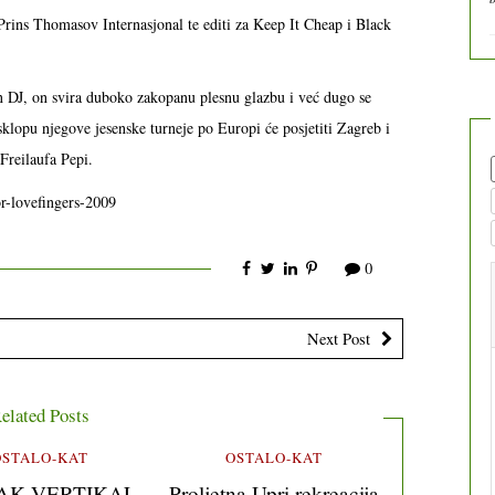
rins Thomasov Internasjonal te editi za Keep It Cheap i Black
.
an DJ, on svira duboko zakopanu plesnu glazbu i već dugo se
klopu njegove jesenske turneje po Europi će posjetiti Zagreb i
Freilaufa Pepi.
r-lovefingers-2009
0
Next Post
elated Posts
OSTALO-KAT
OSTALO-KAT
AK VERTIKAL
Proljetna Upri rekreacija