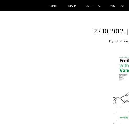
UPRI
REZE
JGL
MK
27.10.2012. 
By
P.o.s.
o