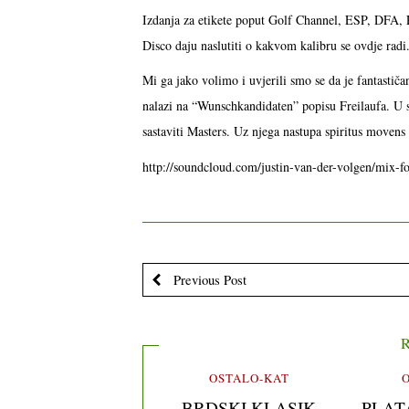
Izdanja za etikete poput Golf Channel, ESP, DFA, P
Disco daju naslutiti o kakvom kalibru se ovdje radi
Mi ga jako volimo i uvjerili smo se da je fantastič
nalazi na “Wunschkandidaten” popisu Freilaufa. U s
sastaviti Masters. Uz njega nastupa spiritus movens 
http://soundcloud.com/justin-van-der-volgen/mix-fo
Previous Post
R
OSTALO-KAT
BRDSKI KLASIK
PLAT