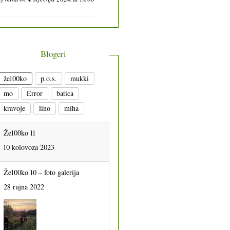
Blogeri
že100ko
p.o.s.
mukki
mo
Error
batica
kravoje
lino
miha
Že100ko 11
10 kolovoza 2023
Že100ko 10 – foto galerija
28 rujna 2022