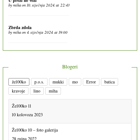
U prozi ne vozi
by
miha
on 10. siječnja 2024. at 22:43
Zbrda zdola
by
miha
on 4. siječnja 2024. at 19:00
Blogeri
že100ko
p.o.s.
mukki
mo
Error
batica
kravoje
lino
miha
Že100ko 11
10 kolovoza 2023
Že100ko 10 – foto galerija
28 rujna 2022