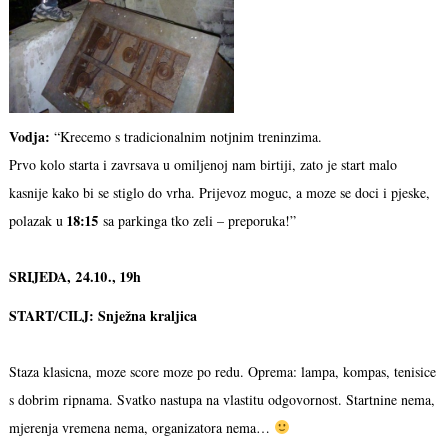
Vodja:
“Krecemo s tradicionalnim notjnim treninzima.
Prvo kolo starta i zavrsava u omiljenoj nam birtiji, zato je start malo
kasnije kako bi se stiglo do vrha. Prijevoz moguc, a moze se doci i pjeske,
18:15
polazak u
sa parkinga tko zeli – preporuka!”
SRIJEDA, 24.10., 19h
START/CILJ: Snježna kraljica
Staza klasicna, moze score moze po redu. Oprema: lampa, kompas, tenisice
s dobrim ripnama. Svatko nastupa na vlastitu odgovornost. Startnine nema,
mjerenja vremena nema, organizatora nema…