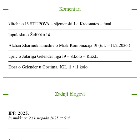
Komentari
klitcha
o
13 STUPOVA – sljemenski La Kroasantes – final
lupulesku
o
Že100ko 14
Alzhan Zharmukhamedov
o
Mrak Kombinacija 19 (6.1. – 11.2.2026.)
uprić
o
Jutarnja Gelender liga 19 – 8.kolo – REZE
Dora
o
Gelender u Gostima, JGL 11 / 11.kolo
Zadnji blogovi
IPP, 2025.
by
mukki
on 23. listopada 2025. at 5:31