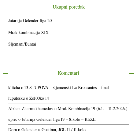
Ukupni poredak
Jutarnja Gelender liga 20
Mrak kombinacija XIX
Sljemani/Buntai
Komentari
klitcha
o
13 STUPOVA – sljemenski La Kroasantes – final
lupulesku
o
Že100ko 14
Alzhan Zharmukhamedov
o
Mrak Kombinacija 19 (6.1. – 11.2.2026.)
uprić
o
Jutarnja Gelender liga 19 – 8.kolo – REZE
Dora
o
Gelender u Gostima, JGL 11 / 11.kolo