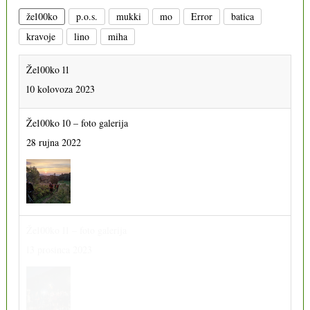
že100ko
p.o.s.
mukki
mo
Error
batica
kravoje
lino
miha
Že100ko 11
10 kolovoza 2023
Že100ko 10 – foto galerija
28 rujna 2022
Že100ko 11 – foto galerija
13 prosinca 2023