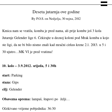
Deseta jutarnja ove godine
By
P.o.s.
on
Nedjelja, 30 rujna, 2012
Kmica nam se vratila, komba je pred nama, ali prije kombe još 3 kola
Jutarnje Gelender lige 6. Čekirajte u decnoj koloni pod Mrak komba u kojo
ste ligi, da ne bi bilo nismo znali kad mračni cirkus krene 2.1. 2013. u 5 i
30 ujutro…MK VI je pred vratima!
10. kolo – 3.9.2012. srijeda, 5 i 30h
start:
Parking
staza:
Gips
cilj:
Gelender
Obavezna oprema:
lampaš, štapovi po želji…
Očekivano vrijeme pobjednika: 36:30