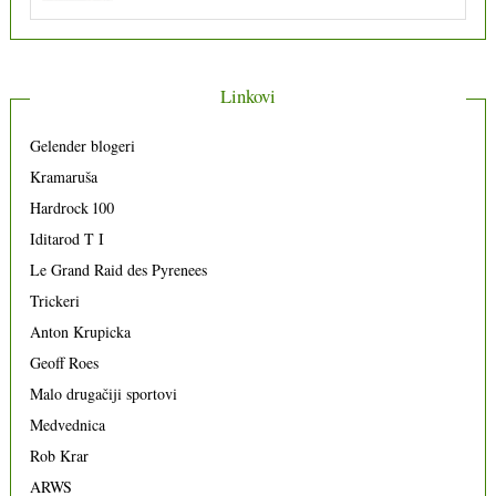
Linkovi
Gelender blogeri
Kramaruša
Hardrock 100
Iditarod T I
Le Grand Raid des Pyrenees
Trickeri
Anton Krupicka
Geoff Roes
Malo drugačiji sportovi
Medvednica
Rob Krar
ARWS