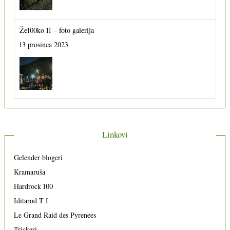
Že100ko 11 – foto galerija
13 prosinca 2023
Linkovi
Gelender blogeri
Kramaruša
Hardrock 100
Iditarod T I
Le Grand Raid des Pyrenees
Trickeri