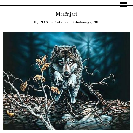
Mračnjaci
By
P.o.s.
on
Četvrtak, 10 studenoga, 2011