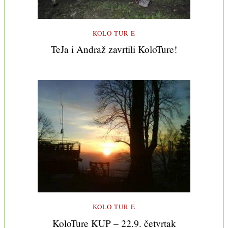
KOLO TUR E
TeJa i Andraž zavrtili KoloTure!
KOLO TUR E
KoloTure KUP – 22.9. četvrtak