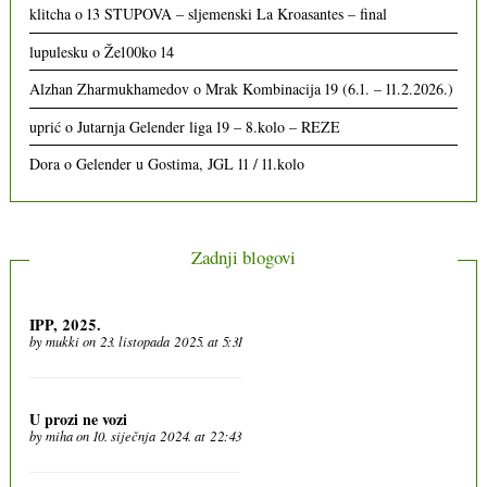
klitcha
o
13 STUPOVA – sljemenski La Kroasantes – final
lupulesku
o
Že100ko 14
Alzhan Zharmukhamedov
o
Mrak Kombinacija 19 (6.1. – 11.2.2026.)
uprić
o
Jutarnja Gelender liga 19 – 8.kolo – REZE
Dora
o
Gelender u Gostima, JGL 11 / 11.kolo
Zadnji blogovi
IPP, 2025.
by
mukki
on 23. listopada 2025. at 5:31
U prozi ne vozi
by
miha
on 10. siječnja 2024. at 22:43