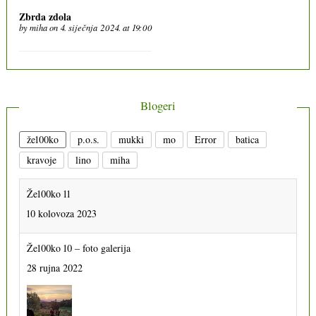
Zbrda zdola
by
miha
on 4. siječnja 2024. at 19:00
Blogeri
že100ko
p.o.s.
mukki
mo
Error
batica
kravoje
lino
miha
Že100ko 11
10 kolovoza 2023
Že100ko 10 – foto galerija
28 rujna 2022