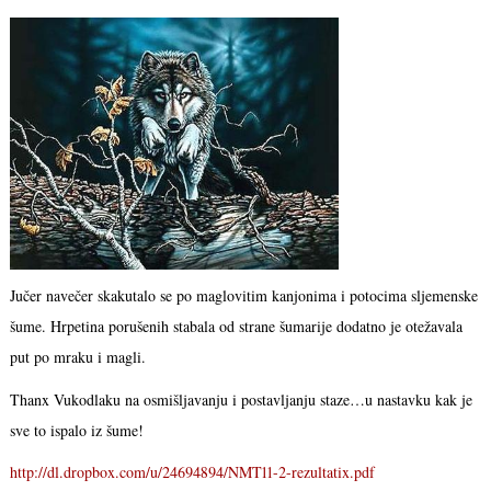
Jučer navečer skakutalo se po maglovitim kanjonima i potocima sljemenske
šume. Hrpetina porušenih stabala od strane šumarije dodatno je otežavala
put po mraku i magli.
Thanx Vukodlaku na osmišljavanju i postavljanju staze…u nastavku kak je
sve to ispalo iz šume!
http://dl.dropbox.com/u/24694894/NMT11-2-rezultatix.pdf