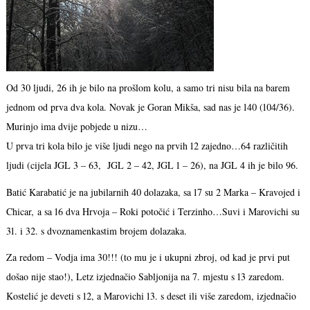
Od 30 ljudi, 26 ih je bilo na prošlom kolu, a samo tri nisu bila na barem
jednom od prva dva kola. Novak je Goran Mikša, sad nas je 140 (104/36).
Murinjo ima dvije pobjede u nizu…
U prva tri kola bilo je više ljudi nego na prvih 12 zajedno…64 različitih
ljudi (cijela JGL 3 – 63, JGL 2 – 42, JGL 1 – 26), na JGL 4 ih je bilo 96.
Batić Karabatić je na jubilarnih 40 dolazaka, sa 17 su 2 Marka – Kravojed i
Chicar, a sa 16 dva Hrvoja – Roki potočić i Terzinho…Suvi i Marovichi su
31. i 32. s dvoznamenkastim brojem dolazaka.
Za redom – Vodja ima 30!!! (to mu je i ukupni zbroj, od kad je prvi put
došao nije stao!), Letz izjednačio Sabljonija na 7. mjestu s 13 zaredom.
Kostelić je deveti s 12, a Marovichi 13. s deset ili više zaredom, izjednačio