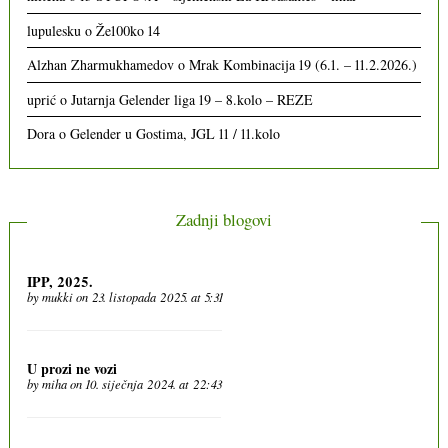
lupulesku
o
Že100ko 14
Alzhan Zharmukhamedov
o
Mrak Kombinacija 19 (6.1. – 11.2.2026.)
uprić
o
Jutarnja Gelender liga 19 – 8.kolo – REZE
Dora
o
Gelender u Gostima, JGL 11 / 11.kolo
Zadnji blogovi
IPP, 2025.
by
mukki
on 23. listopada 2025. at 5:31
U prozi ne vozi
by
miha
on 10. siječnja 2024. at 22:43