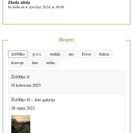
Zbrda zdola
by
miha
on 4. siječnja 2024. at 19:00
Blogeri
že100ko
p.o.s.
mukki
mo
Error
batica
kravoje
lino
miha
Že100ko 11
10 kolovoza 2023
Že100ko 10 – foto galerija
28 rujna 2022