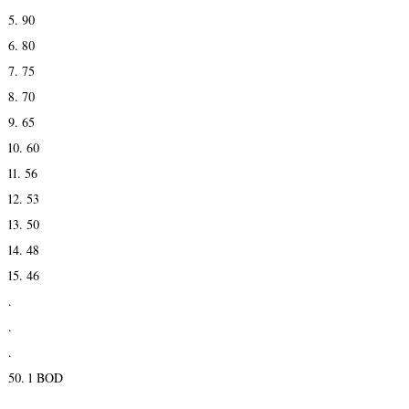
5. 90
6. 80
7. 75
8. 70
9. 65
10. 60
11. 56
12. 53
13. 50
14. 48
15. 46
.
.
.
50. 1 BOD