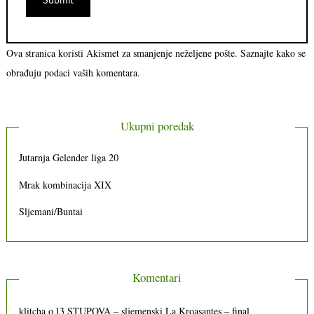
Ova stranica koristi Akismet za smanjenje neželjene pošte.
Saznajte kako se
obrađuju podaci vaših komentara.
Ukupni poredak
Jutarnja Gelender liga 20
Mrak kombinacija XIX
Sljemani/Buntai
Komentari
klitcha
o
13 STUPOVA – sljemenski La Kroasantes – final