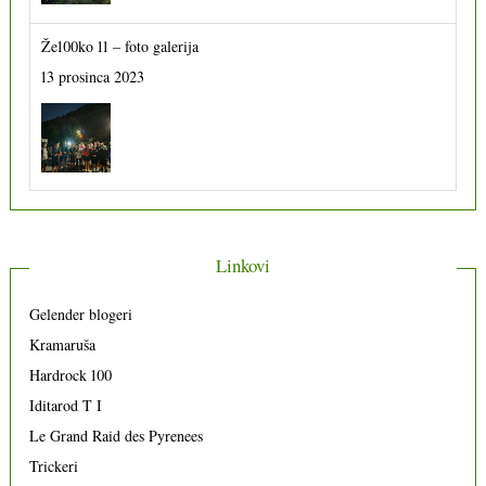
Že100ko 11 – foto galerija
13 prosinca 2023
Linkovi
Gelender blogeri
Kramaruša
Hardrock 100
Iditarod T I
Le Grand Raid des Pyrenees
Trickeri