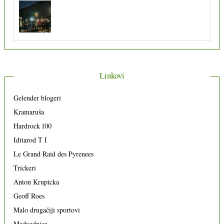
Linkovi
Gelender blogeri
Kramaruša
Hardrock 100
Iditarod T I
Le Grand Raid des Pyrenees
Trickeri
Anton Krupicka
Geoff Roes
Malo drugačiji sportovi
Medvednica