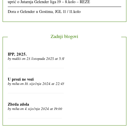
uprić
o
Jutarnja Gelender liga 19 – 8.kolo – REZE
Dora
o
Gelender u Gostima, JGL 11 / 11.kolo
Zadnji blogovi
IPP, 2025.
by
mukki
on 23. listopada 2025. at 5:31
U prozi ne vozi
by
miha
on 10. siječnja 2024. at 22:43
Zbrda zdola
by
miha
on 4. siječnja 2024. at 19:00