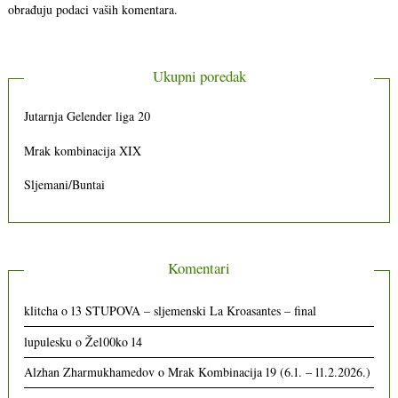
obrađuju podaci vaših komentara.
Ukupni poredak
Jutarnja Gelender liga 20
Mrak kombinacija XIX
Sljemani/Buntai
Komentari
klitcha
o
13 STUPOVA – sljemenski La Kroasantes – final
lupulesku
o
Že100ko 14
Alzhan Zharmukhamedov
o
Mrak Kombinacija 19 (6.1. – 11.2.2026.)