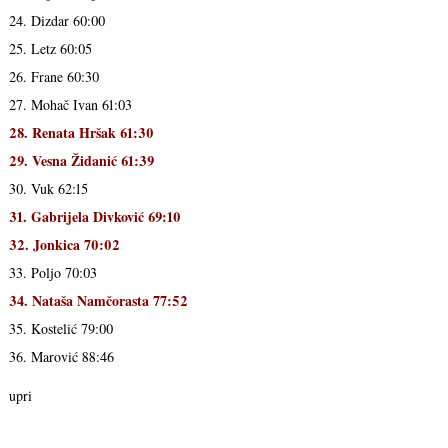
24. Dizdar 60:00
25. Letz 60:05
26. Frane 60:30
27. Mohač Ivan 61:03
28. Renata Hršak 61:30
29. Vesna Židanić 61:39
30. Vuk 62:15
31. Gabrijela Divković 69:10
32. Jonkica 70:02
33. Poljo 70:03
34. Nataša Namčorasta 77:52
35. Kostelić 79:00
36. Marović 88:46
upri