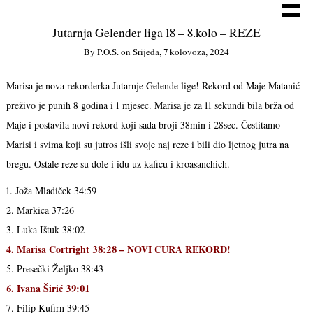
Jutarnja Gelender liga 18 – 8.kolo – REZE
By
P.o.s.
on
Srijeda, 7 kolovoza, 2024
Marisa je nova rekorderka Jutarnje Gelende lige! Rekord od Maje Matanić
preživo je punih 8 godina i 1 mjesec. Marisa je za 11 sekundi bila brža od
Maje i postavila novi rekord koji sada broji 38min i 28sec. Čestitamo
Marisi i svima koji su jutros išli svoje naj reze i bili dio ljetnog jutra na
bregu. Ostale reze su dole i idu uz kaficu i kroasanchich.
1. Joža Mladiček 34:59
2. Markica 37:26
3. Luka Ištuk 38:02
4. Marisa Cortright 38:28 – NOVI CURA REKORD!
5. Presečki Željko 38:43
6. Ivana Širić 39:01
7. Filip Kufirn 39:45