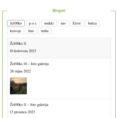
Blogeri
že100ko
p.o.s.
mukki
mo
Error
batica
kravoje
lino
miha
Že100ko 11
10 kolovoza 2023
Že100ko 10 – foto galerija
28 rujna 2022
Že100ko 11 – foto galerija
13 prosinca 2023