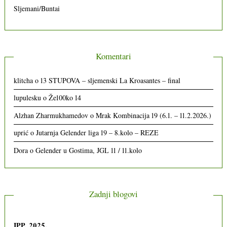
Sljemani/Buntai
Komentari
klitcha
o
13 STUPOVA – sljemenski La Kroasantes – final
lupulesku
o
Že100ko 14
Alzhan Zharmukhamedov
o
Mrak Kombinacija 19 (6.1. – 11.2.2026.)
uprić
o
Jutarnja Gelender liga 19 – 8.kolo – REZE
Dora
o
Gelender u Gostima, JGL 11 / 11.kolo
Zadnji blogovi
IPP, 2025.