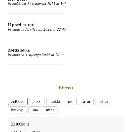
by
mukki
on 23. listopada 2025. at 5:31
U prozi ne vozi
by
miha
on 10. siječnja 2024. at 22:43
Zbrda zdola
by
miha
on 4. siječnja 2024. at 19:00
Blogeri
že100ko
p.o.s.
mukki
mo
Error
batica
kravoje
lino
miha
Že100ko 11