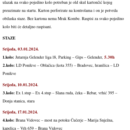
ulazak na svako pojedino kolo potreban je old skul kartončić kojeg
preuzimate na startu. Karton perforirate na kontrolama i on je potvrda
obilaska staze. Bez kartona nema Mrak Kombe. Raspisi za svako pojedino
kolo biti će detaljno raspisani.
STAZE
Srijeda, 03.01.2024.
1.kolo:
5.30h
Jutarnja Gelender liga 18, Parking – Gips – Gelender,
2.kolo:
LD Ponikve – Oblačica (kota 355) – Bradovec, hranilica – LD
Ponikve
Srijeda, 10.01.2024.
3.kolo:
Ex 1.stup – Ex 4.stup – Slana ruda, čeka – Rebar, vrhić 395 –
Donja stanica, stara
Srijeda, 17.01.2024.
4.kolo:
Brana Vidovec – most na potoku Čučerje – Marija Snježna,
kapelica – Vrh 659 – Brana Vidovec