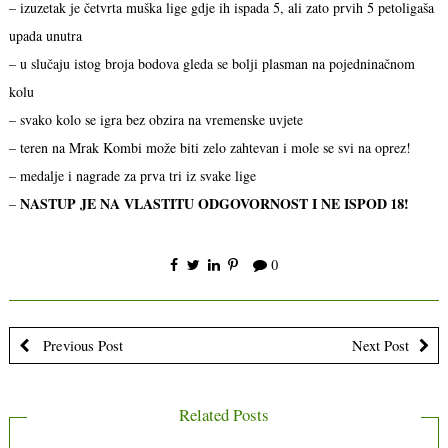
– izuzetak je četvrta muška lige gdje ih ispada 5, ali zato prvih 5 petoligaša
upada unutra
– u slučaju istog broja bodova gleda se bolji plasman na pojedninačnom
kolu
– svako kolo se igra bez obzira na vremenske uvjete
– teren na Mrak Kombi može biti zelo zahtevan i mole se svi na oprez!
– medalje i nagrade za prva tri iz svake lige
NASTUP JE NA VLASTITU ODGOVORNOST I NE ISPOD 18!
–
0
Previous Post
Next Post
Related Posts