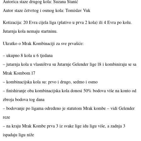
Autorica staze drugog kola: Suzana Stanić
Autor staze četvrtog i osmog kola: Tomislav Vuk
Kotizacija: 20 Evra cijela liga (plativo u prva 2 kola) ili 4 Evra po kolu.
Jutarnja kola nemaju startninu.
Ukratko o Mrak Kombinaciji za sve prvašiće:
– ukupno 8 kola u 6 tjedana
– jutarnja kola u vlasništvu su Jutarnje Gelender lige 18 i kombiniraju se sa
Mrak Kombom 17
– kombinacijska kola su: prvo i drugo, sedmo i osmo
– finishiranje oba kombinacijska kola donosi 50% bodova više na konto od
zbroja bodova tog dana
– bodovanje po ligama određeno je statutom Mrak kombe – vidi Gelender
reze
– na kraju Mrak Kombe prva 3 iz svake lige idu ligu više, a zadnja 3
ispadaju ligu niže