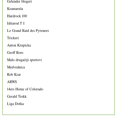
Gelender blogeri
Kramaruša
Hardrock 100
Iditarod T I
Le Grand Raid des Pyrenees
Trickeri
Anton Krupicka
Geoff Roes
Malo drugačiji sportovi
Medvednica
Rob Krar
ARWS
14ers Home of Colorado
Gerald Trekk
Liga Dotka