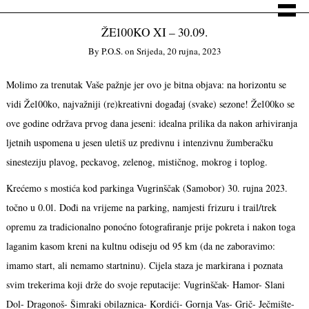
ŽE100KO XI – 30.09.
By
P.o.s.
on
Srijeda, 20 rujna, 2023
Molimo za trenutak Vaše pažnje jer ovo je bitna objava: na horizontu se
vidi Že100ko, najvažniji (re)kreativni događaj (svake) sezone! Že100ko se
ove godine održava prvog dana jeseni: idealna prilika da nakon arhiviranja
ljetnih uspomena u jesen uletiš uz predivnu i intenzivnu žumberačku
sinesteziju plavog, peckavog, zelenog, mističnog, mokrog i toplog.
Krećemo s mostića kod parkinga Vugrinščak (Samobor) 30. rujna 2023.
točno u 0.01. Dođi na vrijeme na parking, namjesti frizuru i trail/trek
opremu za tradicionalno ponoćno fotografiranje prije pokreta i nakon toga
laganim kasom kreni na kultnu odiseju od 95 km (da ne zaboravimo:
imamo start, ali nemamo startninu). Cijela staza je markirana i poznata
svim trekerima koji drže do svoje reputacije: Vugrinščak- Hamor- Slani
Dol- Dragonoš- Šimraki obilaznica- Kordići- Gornja Vas- Grič- Ječmište-