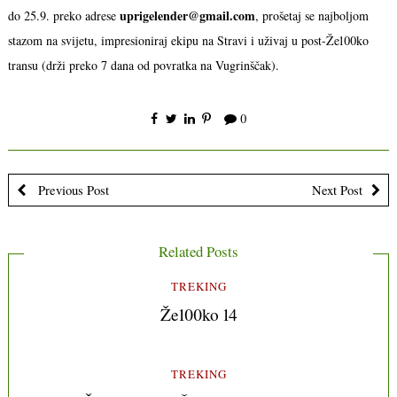
uprigelender@gmail.com
do 25.9. preko adrese
, prošetaj se najboljom
stazom na svijetu, impresioniraj ekipu na Stravi i uživaj u post-Že100ko
transu (drži preko 7 dana od povratka na Vugrinščak).
0
Previous Post
Next Post
Related Posts
TREKING
Že100ko 14
TREKING