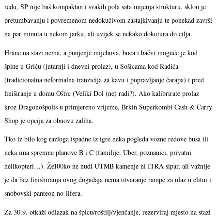
redu, SP nije baš kompaktan i svakih pola sata mijenja strukturu, sklon je
pretumbavanju i povremenom nedokučivom zastajkivanju te ponekad završi
na par minuta u nekom jarku, ali uvijek se nekako dokotura do cilja.
Hrane na stazi nema, a punjenje mijehova, boca i bačvi moguće je kod
špine u Griču (jutarnji i dnevni prolaz), u Sošicama kod Radića
(tradicionalna neformalna tranzicija za kavu i popravljanje čarapa) i pred
finiširanje u domu Oštrc (Veliki Dol (ne) radi?). Ako kalibrirate prolaz
kroz Dragonošpolis u primjereno vrijeme, Brkin Superkombi Cash & Carry
Shop je opcija za obnovu zaliha.
Tko iz bilo kog razloga ispadne iz igre neka pogleda vozne redove busa ili
neka ima spremne planove B i C (familije, Uber, poznanici, privatni
helikopteri…). Že100ko ne nudi UTMB kamenje ni ITRA sipar, ali važnije
je da bez finishiranja ovog događaja nema otvaranje rampe za ulaz u elitni i
snobovski panteon no-lifera.
Za 30.9. otkaži odlazak na špicu/roštilj/vjenčanje, rezerviraj mjesto na stazi