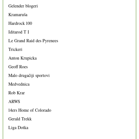
Gelender blogeri
Kramaruša
Hardrock 100
Iditarod T I
Le Grand Raid des Pyrenees
Trickeri
Anton Krupicka
Geoff Roes
Malo drugačiji sportovi
Medvednica
Rob Krar
ARWS
14ers Home of Colorado
Gerald Trekk
Liga Dotka