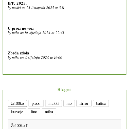
IPP, 2025.
by
mukki
on 23. listopada 2025. at 5:31
U prozi ne vozi
by
miha
on 10. siječnja 2024. at 22:43
Zbrda zdola
by
miha
on 4. siječnja 2024. at 19:00
Blogeri
že100ko
p.o.s.
mukki
mo
Error
batica
kravoje
lino
miha
Že100ko 11