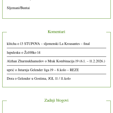
Sljemani/Buntai
Komentari
klitcha
o
13 STUPOVA – sljemenski La Kroasantes – final
lupulesku
o
Že100ko 14
Alzhan Zharmukhamedov
o
Mrak Kombinacija 19 (6.1. – 11.2.2026.)
uprić
o
Jutarnja Gelender liga 19 – 8.kolo – REZE
Dora
o
Gelender u Gostima, JGL 11 / 11.kolo
Zadnji blogovi