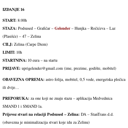
IZDANJE 16
START:
8:00h
STAZA:
Gelender
Podsused – Grafičar –
– Hunjka – Ročićeva – Laz
(Plasišće) – 47 – Zelina
CILJ:
Zelina (Carpe Diem)
LIMIT:
10h
STARTNINA:
10 eura – na startu
PRIJAVE:
uprigelender@gmail.com (ime, prezime, godište, mobitel)
OBAVEZNA OPREMA:
astro folija, mobitel, 0,5 vode, energetska pločica
ili dvije…
PREPORUKA:
za one koji ne znaju stazu – aplikacija Medvednica
SMAND 1 i SMAND 1a.
Prijevoz stvari na relaciji Podsused – Zelina:
DA – StanTrans d.d.
(obavezna je minimalizacija stvari koje idu za Zelinu)