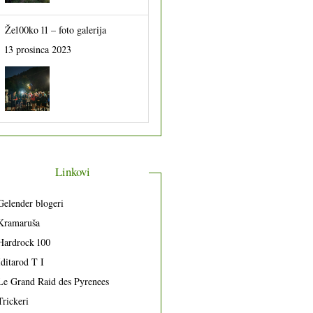
Že100ko 11 – foto galerija
13 prosinca 2023
Linkovi
Gelender blogeri
Kramaruša
Hardrock 100
Iditarod T I
Le Grand Raid des Pyrenees
Trickeri