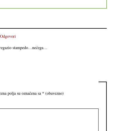
Odgovori
e pregazio stampedo…nećega…
zna polja su označena sa
* (obavezno)