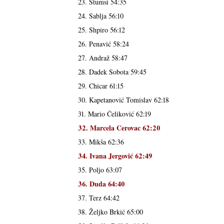
23. Štumsi 54:35
24. Sablja 56:10
25. Shpiro 56:12
26. Penavić 58:24
27. Andraž 58:47
28. Dadek Sobota 59:45
29. Chicar 61:15
30. Kapetanović Tomislav 62:18
31. Mario Čeliković 62:19
32. Marcela Cerovac 62:20
33. Mikša 62:36
34. Ivana Jergović 62:49
35. Poljo 63:07
36. Duda 64:40
37. Terz 64:42
38. Željko Brkić 65:00