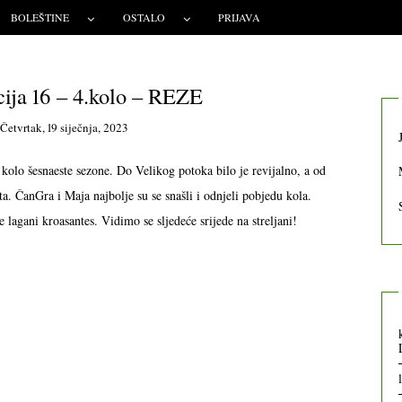
BOLEŠTINE
OSTALO
PRIJAVA
ja 16 – 4.kolo – REZE
n
Četvrtak, 19 siječnja, 2023
 kolo šesnaeste sezone. Do Velikog potoka bilo je revijalno, a od
a. ČanGra i Maja najbolje su se snašli i odnjeli pobjedu kola.
 lagani kroasantes. Vidimo se sljedeće srijede na streljani!