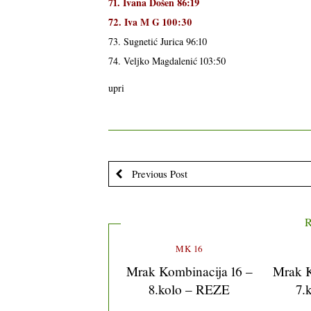
71. Ivana Došen 86:19
72. Iva M G 100:30
73. Sugnetić Jurica 96:10
74. Veljko Magdalenić 103:50
upri
Previous Post
R
MK 16
Mrak Kombinacija 16 –
Mrak K
8.kolo – REZE
7.