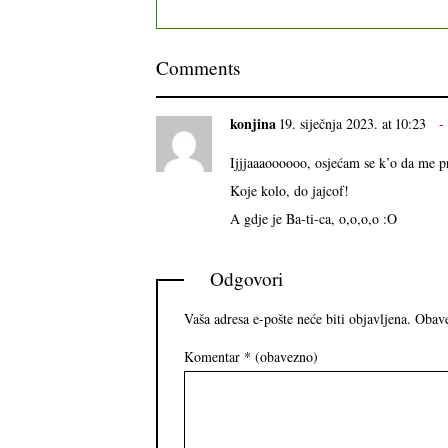
Comments
konjina
19. siječnja 2023. at 10:23
Ijjjaaaoooooo, osjećam se k’o da m
Koje kolo, do jajcof!
A gdje je Ba-ti-ca, o,o,o,o :O
Odgovori
Vaša adresa e-pošte neće biti objavljena.
Obave
Komentar
* (obavezno)