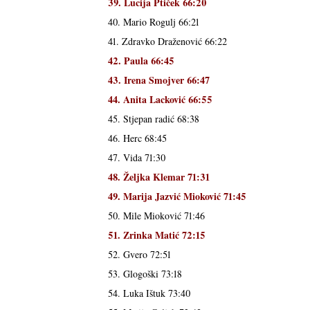
39. Lucija Ptiček 66:20
40. Mario Rogulj 66:21
41. Zdravko Draženović 66:22
42. Paula 66:45
43. Irena Smojver 66:47
44. Anita Lacković 66:55
45. Stjepan radić 68:38
46. Herc 68:45
47. Vida 71:30
48. Željka Klemar 71:31
49. Marija Jazvić Mioković 71:45
50. Mile Mioković 71:46
51. Zrinka Matić 72:15
52. Gvero 72:51
53. Glogoški 73:18
54. Luka Ištuk 73:40