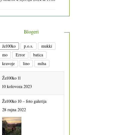
Blogeri
že100ko
p.o.s.
mukki
mo
Error
batica
kravoje
lino
miha
Že100ko 11
10 kolovoza 2023
Že100ko 10 – foto galerija
28 rujna 2022