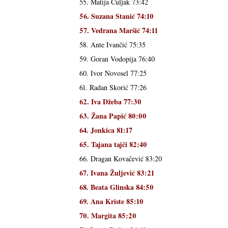
55. Matija Culjak 73:42
56. Suzana Stanić 74:10
57. Vedrana Maršić 74:11
58. Ante Ivančić 75:35
59. Goran Vodopija 76:40
60. Ivor Novosel 77:25
61. Radan Skorić 77:26
62. Iva Džeba 77:30
63. Žana Papić 80:00
64. Jonkica 81:17
65. Tajana tajči 82:40
66. Dragan Kovačević 83:20
67. Ivana Žuljević 83:21
68. Beata Glinska 84:50
69. Ana Kriste 85:10
70. Margita 85:20