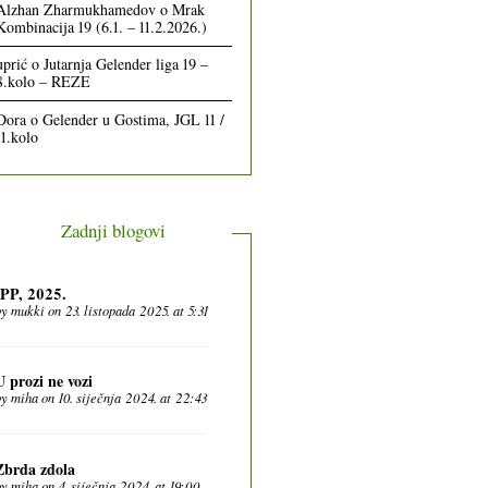
Alzhan Zharmukhamedov
o
Mrak
Kombinacija 19 (6.1. – 11.2.2026.)
uprić
o
Jutarnja Gelender liga 19 –
8.kolo – REZE
Dora
o
Gelender u Gostima, JGL 11 /
11.kolo
Zadnji blogovi
IPP, 2025.
by
mukki
on 23. listopada 2025. at 5:31
U prozi ne vozi
by
miha
on 10. siječnja 2024. at 22:43
Zbrda zdola
by
miha
on 4. siječnja 2024. at 19:00