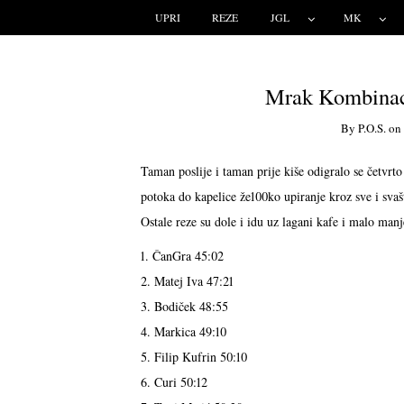
UPRI
REZE
JGL
MK
Mrak Kombinaci
By
P.o.s.
o
Taman poslije i taman prije kiše odigralo se četvrto
potoka do kapelice že100ko upiranje kroz sve i svašt
Ostale reze su dole i idu uz lagani kafe i malo manje
1. ČanGra 45:02
2. Matej Iva 47:21
3. Bodiček 48:55
4. Markica 49:10
5. Filip Kufrin 50:10
6. Curi 50:12