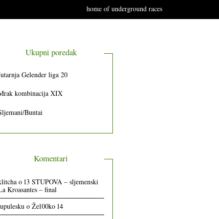
home of underground races
Ukupni poredak
Jutarnja Gelender liga 20
Mrak kombinacija XIX
Sljemani/Buntai
Komentari
klitcha
o
13 STUPOVA – sljemenski
La Kroasantes – final
lupulesku
o
Že100ko 14