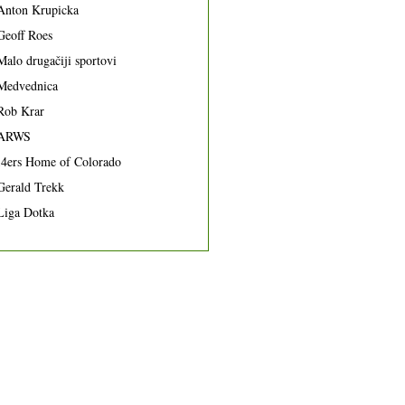
Anton Krupicka
Geoff Roes
Malo drugačiji sportovi
Medvednica
Rob Krar
ARWS
14ers Home of Colorado
Gerald Trekk
Liga Dotka