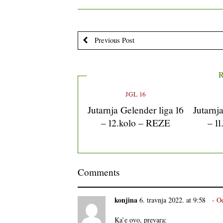
Previous Post
R
JGL 16
Jutarnja Gelender liga 16
Jutarnj
– 12.kolo – REZE
– 1
Comments
konjina
6. travnja 2022. at 9:58
O
Ka’e ovo, prevara: