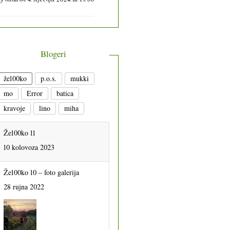
Blogeri
že100ko
p.o.s.
mukki
mo
Error
batica
kravoje
lino
miha
Že100ko 11
10 kolovoza 2023
Že100ko 10 – foto galerija
28 rujna 2022