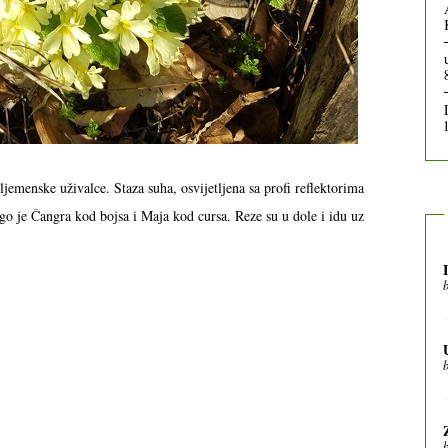
ljemenske uživalce. Staza suha, osvijetljena sa profi reflektorima
go je Čangra kod bojsa i Maja kod cursa. Reze su u dole i idu uz