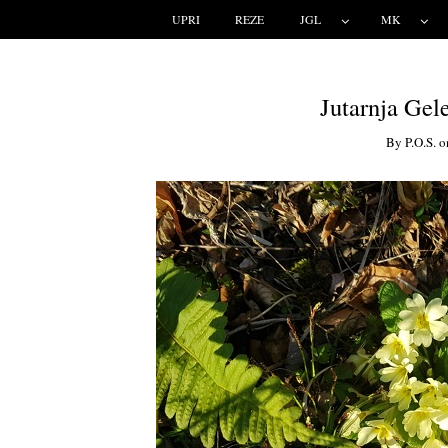
UPRI
REZE
JGL
MK
Jutarnja Gele
By
P.o.s.
o