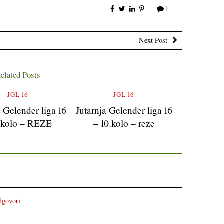
1
Next Post
elated Posts
JGL 16
JGL 16
a Gelender liga 16
Jutarnja Gelender liga 16
1.kolo – REZE
– 10.kolo – reze
dgovori