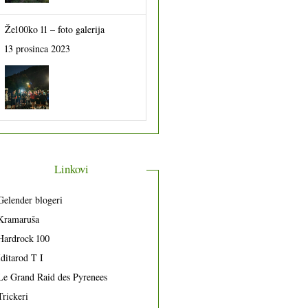
Že100ko 11 – foto galerija
13 prosinca 2023
Linkovi
Gelender blogeri
Kramaruša
Hardrock 100
Iditarod T I
Le Grand Raid des Pyrenees
Trickeri