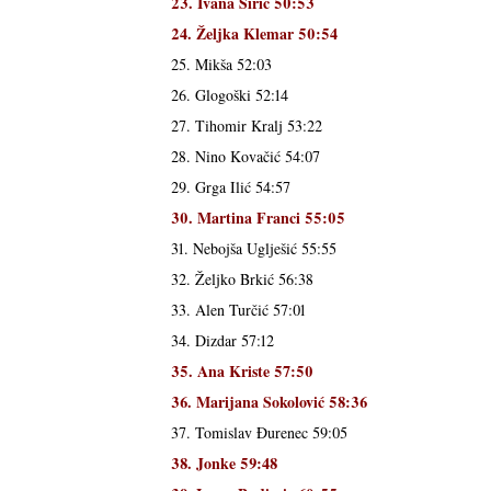
23. Ivana Širić 50:53
24. Željka Klemar 50:54
25. Mikša 52:03
26. Glogoški 52:14
27. Tihomir Kralj 53:22
28. Nino Kovačić 54:07
29. Grga Ilić 54:57
30. Martina Franci 55:05
31. Nebojša Uglješić 55:55
32. Željko Brkić 56:38
33. Alen Turčić 57:01
34. Dizdar 57:12
35. Ana Kriste 57:50
36. Marijana Sokolović 58:36
37. Tomislav Đurenec 59:05
38. Jonke 59:48