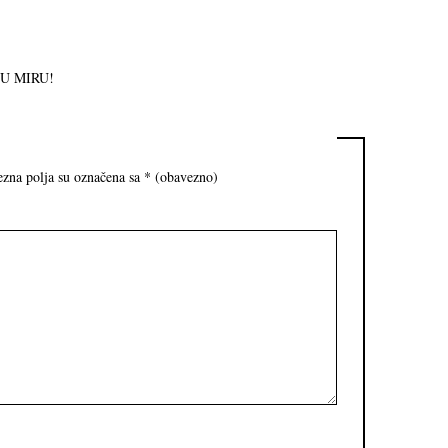
E U MIRU!
zna polja su označena sa
* (obavezno)