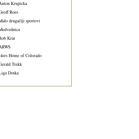
Anton Krupicka
Geoff Roes
Malo drugačiji sportovi
Medvednica
Rob Krar
ARWS
14ers Home of Colorado
Gerald Trekk
Liga Dotka