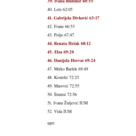
39. Ivana Budimir 60:55
40. Letz 62:05
41. Gabrijela Divković 63:17
42. Frane 66:53
43. Poljo 67:47
44. Renata Hršak 68:12
45. Elza 69:20
46. Danijela Horvat 69:24
47. Mirko Barlek 69:49
48. Kostelić 72:23
49. Marović 72:55
50. Štumsi 72:56
51. Ivana Žuljević IUM
52. Vida IUM
upri