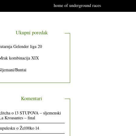
home of underground races
Ukupni poredak
Jutarnja Gelender liga 20
Mrak kombinacija XIX
Sljemani/Buntai
Komentari
klitcha
o
13 STUPOVA – sljemenski
La Kroasantes – final
lupulesku
o
Že100ko 14