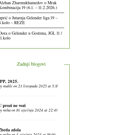
Alzhan Zharmukhamedov
o
Mrak
Kombinacija 19 (6.1. – 11.2.2026.)
uprić
o
Jutarnja Gelender liga 19 –
8.kolo – REZE
Dora
o
Gelender u Gostima, JGL 11 /
11.kolo
Zadnji blogovi
IPP, 2025.
by
mukki
on 23. listopada 2025. at 5:31
U prozi ne vozi
by
miha
on 10. siječnja 2024. at 22:43
Zbrda zdola
by
miha
on 4. siječnja 2024. at 19:00