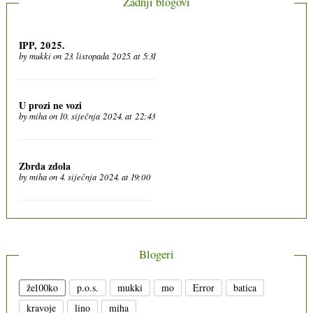
Zadnji blogovi
IPP, 2025.
by
mukki
on 23. listopada 2025. at 5:31
U prozi ne vozi
by
miha
on 10. siječnja 2024. at 22:43
Zbrda zdola
by
miha
on 4. siječnja 2024. at 19:00
Blogeri
že100ko
p.o.s.
mukki
mo
Error
batica
kravoje
lino
miha