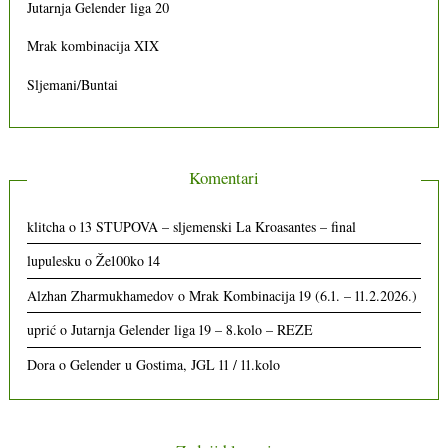
Jutarnja Gelender liga 20
Mrak kombinacija XIX
Sljemani/Buntai
Komentari
klitcha
o
13 STUPOVA – sljemenski La Kroasantes – final
lupulesku
o
Že100ko 14
Alzhan Zharmukhamedov
o
Mrak Kombinacija 19 (6.1. – 11.2.2026.)
uprić
o
Jutarnja Gelender liga 19 – 8.kolo – REZE
Dora
o
Gelender u Gostima, JGL 11 / 11.kolo