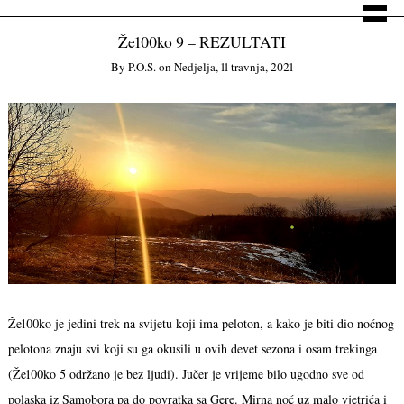
Že100ko 9 – REZULTATI
By
P.o.s.
on
Nedjelja, 11 travnja, 2021
Že100ko je jedini trek na svijetu koji ima peloton, a kako je biti dio noćnog
pelotona znaju svi koji su ga okusili u ovih devet sezona i osam trekinga
(Že100ko 5 održano je bez ljudi). Jučer je vrijeme bilo ugodno sve od
polaska iz Samobora pa do povratka sa Gere. Mirna noć uz malo vjetrića i