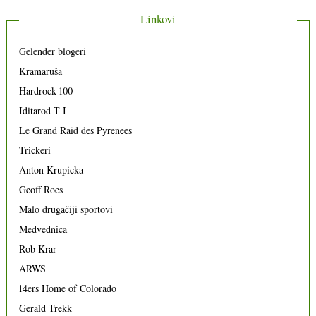
Linkovi
Gelender blogeri
Kramaruša
Hardrock 100
Iditarod T I
Le Grand Raid des Pyrenees
Trickeri
Anton Krupicka
Geoff Roes
Malo drugačiji sportovi
Medvednica
Rob Krar
ARWS
14ers Home of Colorado
Gerald Trekk