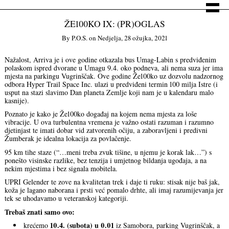
ŽE100KO IX: (PR)OGLAS
By
P.o.s.
on
Nedjelja, 28 ožujka, 2021
Nažalost, Arriva je i ove godine otkazala bus Umag-Labin s predviđenim
polaskom ispred dvorane u Umagu 9.4. oko podneva, ali nema suza jer ima
mjesta na parkingu Vugrinščak. Ove godine Že100ko uz dozvolu nadzornog
odbora Hyper Trail Space Inc. ulazi u predviđeni termin 100 milja Istre (i
usput na stazi slavimo Dan planeta Zemlje koji nam je u kalendaru malo
kasnije).
Poznato je kako je Že100ko događaj na kojem nema mjesta za loše
vibracije. U ova turbulentna vremena je važno ostati razuman i razumno
djetinjast te imati dobar vid zatvorenih očiju, a zaboravljeni i predivni
Žumberak je idealna lokacija za povlačenje.
95 km tihe staze (“…meni treba zvuk tišine, u njemu je korak lak…”) s
ponešto visinske razlike, bez tenzija i umjetnog bildanja ugođaja, a na
nekim mjestima i bez signala mobitela.
UPRI Gelender te zove na kvalitetan trek i daje ti ruku: stisak nije baš jak,
koža je lagano naborana i prsti već pomalo drhte, ali imaj razumijevanja jer
tek se uhodavamo u veteranskoj kategoriji.
Trebaš znati samo ovo:
10.4. (subota) u 0.01
krećemo
iz Samobora, parking Vugrinščak, a