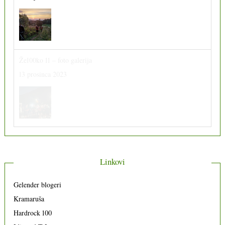
Že100ko 11 – foto galerija
13 prosinca 2023
Linkovi
Gelender blogeri
Kramaruša
Hardrock 100