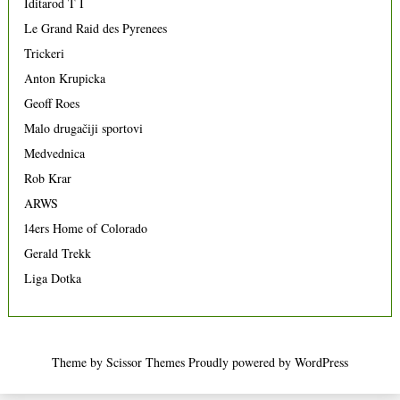
Iditarod T I
Le Grand Raid des Pyrenees
Trickeri
Anton Krupicka
Geoff Roes
Malo drugačiji sportovi
Medvednica
Rob Krar
ARWS
14ers Home of Colorado
Gerald Trekk
Liga Dotka
Theme by
Scissor Themes
Proudly powered by
WordPress