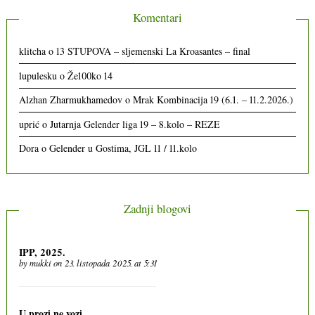
Komentari
klitcha
o
13 STUPOVA – sljemenski La Kroasantes – final
lupulesku
o
Že100ko 14
Alzhan Zharmukhamedov
o
Mrak Kombinacija 19 (6.1. – 11.2.2026.)
uprić
o
Jutarnja Gelender liga 19 – 8.kolo – REZE
Dora
o
Gelender u Gostima, JGL 11 / 11.kolo
Zadnji blogovi
IPP, 2025.
by
mukki
on 23. listopada 2025. at 5:31
U prozi ne vozi