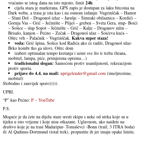
24h
vraćamo se istog dana na isto mjesto, limit
cijela staza je markirana, GPS zapis je dostupan za šaku bitcoina na
Dark webu, a trasa je ista kao i na osmom izdanju: Vugrinščak – Hamor
– Slani Dol – Dragonoš izlaz – Jarušje – Šimraki obilaznica – Kordići –
Gornja Vas – Grič – Ječmište – Pliješ – greben – Sveta Gera, stup- Boići
– Sošice – slap Sopot – Ječmište – Grič – Kalje – Draganov mlin –
Brisalo, kanjon – Pećno – Zečak – Dragonoš ulaz – Šoićeva kuća –
Kakva super staza!
Oštrc vrh – Palačnik – Vugrinščak.
voda:
Grič špina, Sošice kod Radića ako će raditi, Dragonoš ulaz-
Brko kombi tko ga ulovi, Oštrc dom
izaberi optimalan tempo kretanja i uzmi sve što ti treba (hrana,
mobitel, lampa, piće, primjerena oprema…)
tradicionalni slogan:
Samoćom protiv usamljenosti, rekreacijom
protiv sporta.
prijave do 4.4. na mail:
uprigelender@gmail.com
(ime/prezime,
mobitel)
Slobodno i zauvijek sporo))))).
UPRI.
“P” kao Pećno:
P – YouTube
P.S.
Moguće je da ćete na dijelu staze sresti ekipu s neke od utrka koje su u
tijeku u isto vrijeme i koje nisu otkazane. Uglavnom, ako naiđete na
društvo koje je na trasi Madaripur- Tomaševci -Bonn (trail; 3 ITRA boda)
ili Al Qadmus-Dortmund (total trek), propustite ih jer imaju opake limite.