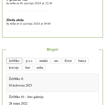
by
miha
on 10. siječnja 2024. at 22:43
Zbrda zdola
by
miha
on 4. siječnja 2024. at 19:00
Blogeri
že100ko
p.o.s.
mukki
mo
Error
batica
kravoje
lino
miha
Že100ko 11
10 kolovoza 2023
Že100ko 10 – foto galerija
28 rujna 2022