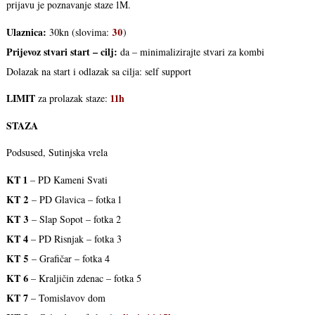
prijavu je poznavanje staze 1M.
Ulaznica:
30
30kn (slovima:
)
Prijevoz stvari start – cilj:
da – minimalizirajte stvari za kombi
Dolazak na start i odlazak sa cilja: self support
LIMIT
11h
za prolazak staze:
STAZA
Podsused, Sutinjska vrela
KT 1
– PD Kameni Svati
KT 2
– PD Glavica – fotka 1
KT 3
– Slap Sopot – fotka 2
KT 4
– PD Risnjak – fotka 3
KT 5
– Grafičar – fotka 4
KT 6
– Kraljičin zdenac – fotka 5
KT 7
– Tomislavov dom