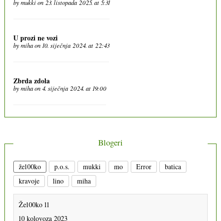
by
mukki
on 23. listopada 2025. at 5:31
U prozi ne vozi
by
miha
on 10. siječnja 2024. at 22:43
Zbrda zdola
by
miha
on 4. siječnja 2024. at 19:00
Blogeri
že100ko
p.o.s.
mukki
mo
Error
batica
kravoje
lino
miha
Že100ko 11
10 kolovoza 2023