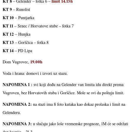
KT 8
limit 14.15h
– Gelender – fotka 6 –
KT 9
– Runolist
KT 10
– Puntjarka
KT 11
– Srnec / Horvatove stube – fotka 7
KT 12
– Hunjka
KT 13
– Gorščica – fotka 8
KT 14
– PD Lipa
19.00h
Dom Vugrovec,
Voda i hrana: domovi i izvori uz stazu.
NAPOMENA 1 :
svi koji dođu na Gelender van limita idu direkt prema
Vugrovcu, bez Horvatovih stuba i Gorščice. Mole se svi da poštuju limit.
NAPOMENA 2:
na stazi ima 8 foto kutaka kao dokaz prolaska i limit na
Gelenderu.
NAPOMENA 3:
u slučaju jako loše vremenske prognoze, 1M će se održati
dan kasnije – 21.3.