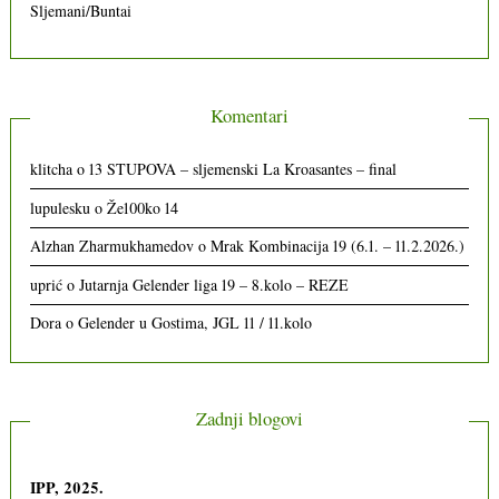
Sljemani/Buntai
Komentari
klitcha
o
13 STUPOVA – sljemenski La Kroasantes – final
lupulesku
o
Že100ko 14
Alzhan Zharmukhamedov
o
Mrak Kombinacija 19 (6.1. – 11.2.2026.)
uprić
o
Jutarnja Gelender liga 19 – 8.kolo – REZE
Dora
o
Gelender u Gostima, JGL 11 / 11.kolo
Zadnji blogovi
IPP, 2025.