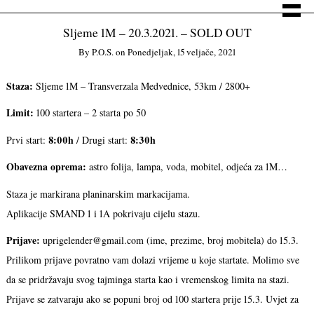
Sljeme 1M – 20.3.2021. – SOLD OUT
By
P.o.s.
on
Ponedjeljak, 15 veljače, 2021
Staza:
Sljeme 1M – Transverzala Medvednice, 53km / 2800+
Limit:
100 startera – 2 starta po 50
8:00h
8:30h
Prvi start:
/ Drugi start:
Obavezna oprema:
astro folija, lampa, voda, mobitel, odjeća za 1M…
Staza je markirana planinarskim markacijama.
Aplikacije SMAND 1 i 1A pokrivaju cijelu stazu.
Prijave:
uprigelender@gmail.com (ime, prezime, broj mobitela) do 15.3.
Prilikom prijave povratno vam dolazi vrijeme u koje startate. Molimo sve
da se pridržavaju svog tajminga starta kao i vremenskog limita na stazi.
Prijave se zatvaraju ako se popuni broj od 100 startera prije 15.3. Uvjet za