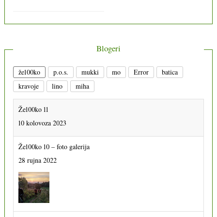
Blogeri
že100ko
p.o.s.
mukki
mo
Error
batica
kravoje
lino
miha
Že100ko 11
10 kolovoza 2023
Že100ko 10 – foto galerija
28 rujna 2022