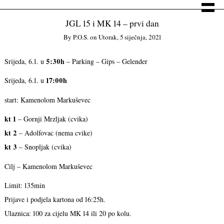
JGL 15 i MK 14 – prvi dan
By
P.o.s.
on
Utorak, 5 siječnja, 2021
5:30h
Srijeda, 6.1. u
– Parking – Gips – Gelender
17:00h
Srijeda, 6.1. u
start: Kamenolom Markuševec
kt 1
– Gornji Mrzljak (cvika)
kt 2
– Adolfovac (nema cvike)
kt 3
– Snopljak (cvika)
Cilj – Kamenolom Markuševec
Limit: 135min
Prijave i podjela kartona od 16:25h.
Ulaznica: 100 za cijelu MK 14 ili 20 po kolu.