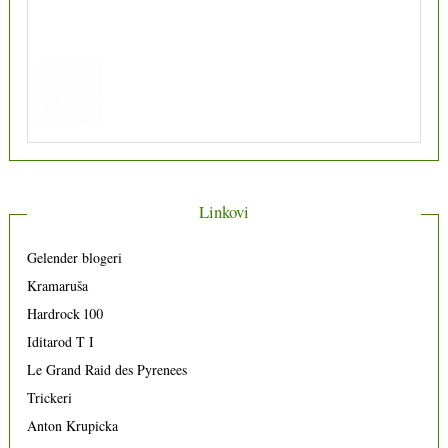
Že100ko 11 – foto galerija
13 prosinca 2023
Linkovi
Gelender blogeri
Kramaruša
Hardrock 100
Iditarod T I
Le Grand Raid des Pyrenees
Trickeri
Anton Krupicka