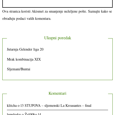
Ova stranica koristi Akismet za smanjenje neželjene pošte.
Saznajte kako se
obrađuju podaci vaših komentara.
Ukupni poredak
Jutarnja Gelender liga 20
Mrak kombinacija XIX
Sljemani/Buntai
Komentari
klitcha
o
13 STUPOVA – sljemenski La Kroasantes – final
lupulesku
o
Že100ko 14