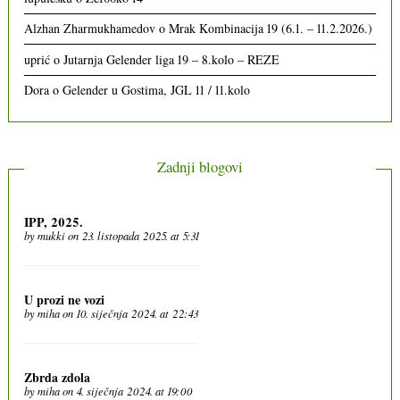
Alzhan Zharmukhamedov
o
Mrak Kombinacija 19 (6.1. – 11.2.2026.)
uprić
o
Jutarnja Gelender liga 19 – 8.kolo – REZE
Dora
o
Gelender u Gostima, JGL 11 / 11.kolo
Zadnji blogovi
IPP, 2025.
by
mukki
on 23. listopada 2025. at 5:31
U prozi ne vozi
by
miha
on 10. siječnja 2024. at 22:43
Zbrda zdola
by
miha
on 4. siječnja 2024. at 19:00