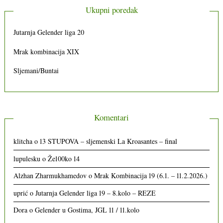
Ukupni poredak
Jutarnja Gelender liga 20
Mrak kombinacija XIX
Sljemani/Buntai
Komentari
klitcha
o
13 STUPOVA – sljemenski La Kroasantes – final
lupulesku
o
Že100ko 14
Alzhan Zharmukhamedov
o
Mrak Kombinacija 19 (6.1. – 11.2.2026.)
uprić
o
Jutarnja Gelender liga 19 – 8.kolo – REZE
Dora
o
Gelender u Gostima, JGL 11 / 11.kolo