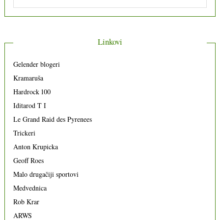
Linkovi
Gelender blogeri
Kramaruša
Hardrock 100
Iditarod T I
Le Grand Raid des Pyrenees
Trickeri
Anton Krupicka
Geoff Roes
Malo drugačiji sportovi
Medvednica
Rob Krar
ARWS