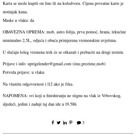
Karta se može kupiti on line ili na kolodvoru. Cijena povratne karte je
stotinjak kuna.
Maske u vlaku: da
OBAVEZNA OPREMA: mob, astro folija, prva pomoć, hrana, tekućine
minimalno 2,5L, odjeća i obuća primjerena vremenskim uvjetima.
U slučaju lošeg vremena trek će se otkazati i prebaciti na drugi termin.
Prijave i info: uprigelender@gmail.com (ime,prezime,mob)
Potvrda prijave: u vlaku
Na vlastitu odgovornost i 112 ako je frka.
NAPOMENA: svi koji u finishiranju ne stignu na vlak iz Vrbovskog,
sljedeći, jedini i zadnji taj dan ide u 19.58h
3