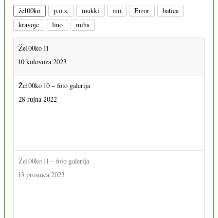
že100ko
p.o.s.
mukki
mo
Error
batica
kravoje
lino
miha
Že100ko 11
10 kolovoza 2023
Že100ko 10 – foto galerija
28 rujna 2022
Že100ko 11 – foto galerija
13 prosinca 2023