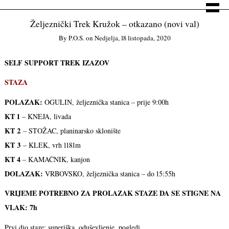
Željeznički Trek Kružok – otkazano (novi val)
By
P.o.s.
on
Nedjelja, 18 listopada, 2020
SELF SUPPORT TREK IZAZOV
STAZA
POLAZAK:
OGULIN, željeznička stanica – prije 9:00h
KT 1
– KNEJA, livada
KT 2
– STOŽAC, planinarsko sklonište
KT 3
– KLEK, vrh 1181m
KT 4
– KAMAČNIK, kanjon
DOLAZAK:
VRBOVSKO, željeznička stanica – do 15:55h
VRIJEME POTREBNO ZA PROLAZAK STAZE DA SE STIGNE NA
VLAK: 7h
Prvi dio staze: superiška, oduševljenje, pogledi…