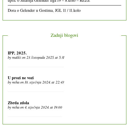
uprić
o
Jutarnja Gelender liga 19 – 8.kolo – REZE
Dora
o
Gelender u Gostima, JGL 11 / 11.kolo
Zadnji blogovi
IPP, 2025.
by
mukki
on 23. listopada 2025. at 5:31
U prozi ne vozi
by
miha
on 10. siječnja 2024. at 22:43
Zbrda zdola
by
miha
on 4. siječnja 2024. at 19:00