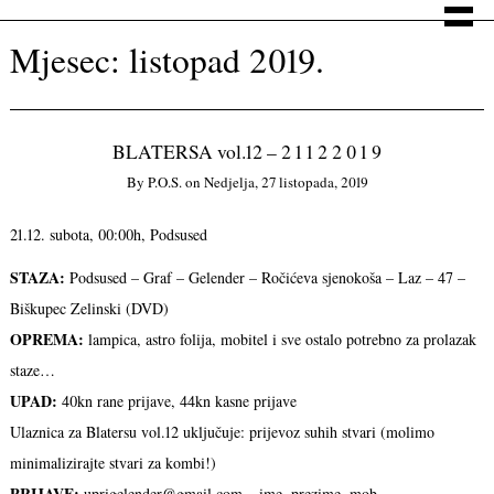
Mjesec:
listopad 2019.
BLATERSA vol.12 – 2 1 1 2 2 0 1 9
By
P.o.s.
on
Nedjelja, 27 listopada, 2019
21.12. subota, 00:00h, Podsused
STAZA:
Podsused – Graf – Gelender – Ročićeva sjenokoša – Laz – 47 –
Biškupec Zelinski (DVD)
OPREMA:
lampica, astro folija, mobitel i sve ostalo potrebno za prolazak
staze…
UPAD:
40kn rane prijave, 44kn kasne prijave
Ulaznica za Blatersu vol.12 uključuje: prijevoz suhih stvari (molimo
minimalizirajte stvari za kombi!)
PRIJAVE:
uprigelender@gmail.com – ime, prezime, mob