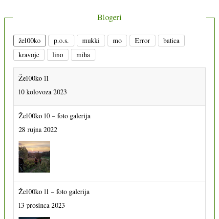
Blogeri
že100ko
p.o.s.
mukki
mo
Error
batica
kravoje
lino
miha
Že100ko 11
10 kolovoza 2023
Že100ko 10 – foto galerija
28 rujna 2022
Že100ko 11 – foto galerija
13 prosinca 2023