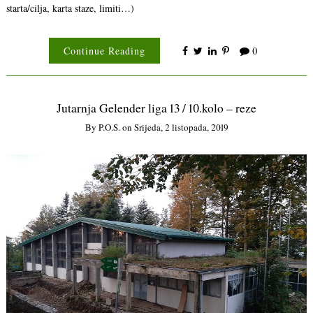
starta/cilja, karta staze, limiti…)
Continue Reading
0
Jutarnja Gelender liga 13 / 10.kolo – reze
By
P.o.s.
on
Srijeda, 2 listopada, 2019