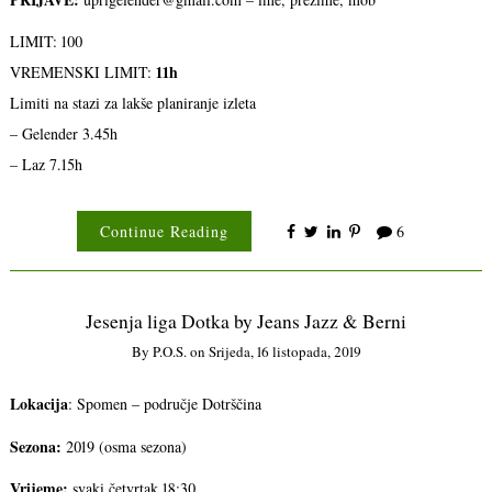
LIMIT: 100
11h
VREMENSKI LIMIT:
Limiti na stazi za lakše planiranje izleta
– Gelender 3.45h
– Laz 7.15h
Continue Reading
6
Jesenja liga Dotka by Jeans Jazz & Berni
By
P.o.s.
on
Srijeda, 16 listopada, 2019
Lokacija
: Spomen – područje Dotrščina
Sezona:
2019 (osma sezona)
Vrijeme:
svaki četvrtak 18:30