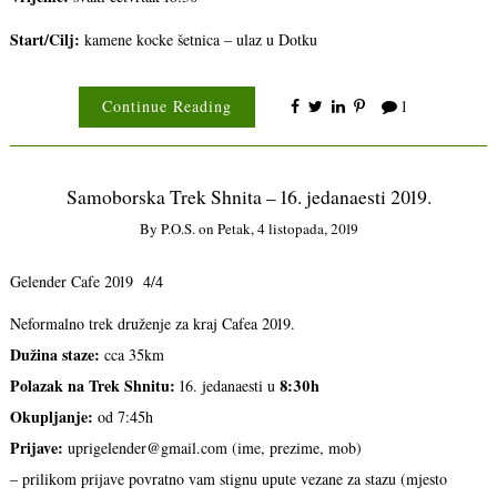
Start/Cilj:
kamene kocke šetnica – ulaz u Dotku
Continue Reading
1
Samoborska Trek Shnita – 16. jedanaesti 2019.
By
P.o.s.
on
Petak, 4 listopada, 2019
Gelender Cafe 2019 4/4
Neformalno trek druženje za kraj Cafea 2019.
Dužina staze:
cca 35km
Polazak na Trek Shnitu:
8:30h
16. jedanaesti u
Okupljanje:
od 7:45h
Prijave:
uprigelender@gmail.com (ime, prezime, mob)
– prilikom prijave povratno vam stignu upute vezane za stazu (mjesto