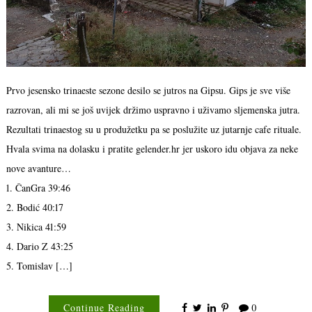
Prvo jesensko trinaeste sezone desilo se jutros na Gipsu. Gips je sve više
razrovan, ali mi se još uvijek držimo uspravno i uživamo sljemenska jutra.
Rezultati trinaestog su u produžetku pa se poslužite uz jutarnje cafe rituale.
Hvala svima na dolasku i pratite gelender.hr jer uskoro idu objava za neke
nove avanture…
1. ČanGra 39:46
2. Bodić 40:17
3. Nikica 41:59
4. Dario Z 43:25
5. Tomislav […]
Continue Reading
0