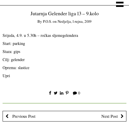
Jutarnja Gelender liga 13 – 9.kolo
By
P.o.s.
on
Nedjelja, 1 rujna, 2019
Srijeda, 4.9. u 5.30h – ročkas sljemegelendera
Start: parking
Staza: gips
Cilj: gelender
Oprema: slastice
Upri
0
Previous Post
Next Post