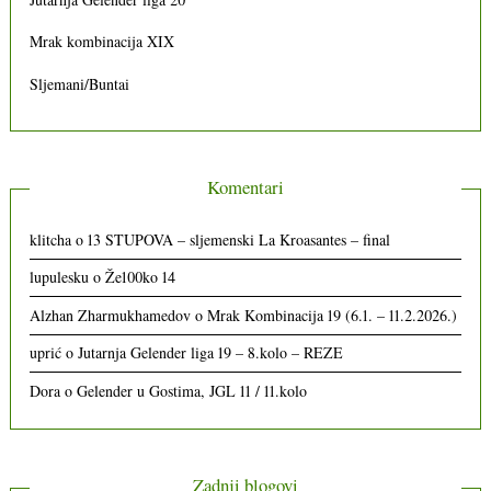
Mrak kombinacija XIX
Sljemani/Buntai
Komentari
klitcha
o
13 STUPOVA – sljemenski La Kroasantes – final
lupulesku
o
Že100ko 14
Alzhan Zharmukhamedov
o
Mrak Kombinacija 19 (6.1. – 11.2.2026.)
uprić
o
Jutarnja Gelender liga 19 – 8.kolo – REZE
Dora
o
Gelender u Gostima, JGL 11 / 11.kolo
Zadnji blogovi