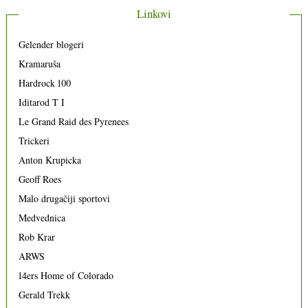
Linkovi
Gelender blogeri
Kramaruša
Hardrock 100
Iditarod T I
Le Grand Raid des Pyrenees
Trickeri
Anton Krupicka
Geoff Roes
Malo drugačiji sportovi
Medvednica
Rob Krar
ARWS
14ers Home of Colorado
Gerald Trekk