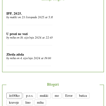
IPP, 2025.
by
mukki
on 23. listopada 2025. at 5:31
U prozi ne vozi
by
miha
on 10. siječnja 2024. at 22:43
Zbrda zdola
by
miha
on 4. siječnja 2024. at 19:00
Blogeri
že100ko
p.o.s.
mukki
mo
Error
batica
kravoje
lino
miha