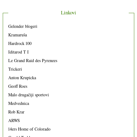
Linkovi
Gelender blogeri
Kramaruša
Hardrock 100
Iditarod T I
Le Grand Raid des Pyrenees
Trickeri
Anton Krupicka
Geoff Roes
Malo drugačiji sportovi
Medvednica
Rob Krar
ARWS
14ers Home of Colorado