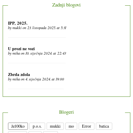
Zadnji blogovi
IPP, 2025.
by
mukki
on 23. listopada 2025. at 5:31
U prozi ne vozi
by
miha
on 10. siječnja 2024. at 22:43
Zbrda zdola
by
miha
on 4. siječnja 2024. at 19:00
Blogeri
že100ko
p.o.s.
mukki
mo
Error
batica