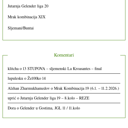
Jutarnja Gelender liga 20
Mrak kombinacija XIX
Sljemani/Buntai
Komentari
klitcha
o
13 STUPOVA – sljemenski La Kroasantes – final
lupulesku
o
Že100ko 14
Alzhan Zharmukhamedov
o
Mrak Kombinacija 19 (6.1. – 11.2.2026.)
uprić
o
Jutarnja Gelender liga 19 – 8.kolo – REZE
Dora
o
Gelender u Gostima, JGL 11 / 11.kolo