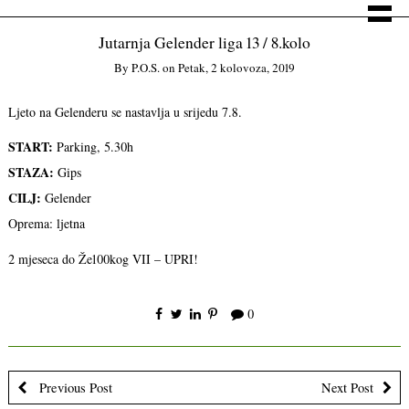
Jutarnja Gelender liga 13 / 8.kolo
By
P.o.s.
on
Petak, 2 kolovoza, 2019
Ljeto na Gelenderu se nastavlja u srijedu 7.8.
START:
Parking, 5.30h
STAZA:
Gips
CILJ:
Gelender
Oprema: ljetna
2 mjeseca do Že100kog VII – UPRI!
0
Previous Post
Next Post