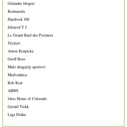
Gelender blogeri
Kramaruša
Hardrock 100
Iditarod T I
Le Grand Raid des Pyrenees
Trickeri
Anton Krupicka
Geoff Roes
Malo drugačiji sportovi
Medvednica
Rob Krar
ARWS
14ers Home of Colorado
Gerald Trekk
Liga Dotka