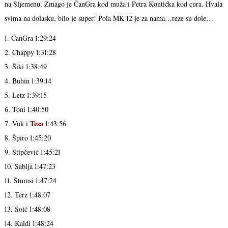
na Sljemenu. Zmago je ČanGra kod muža i Petra Kontićka kod cura. Hvala
svima na dolasku, bilo je super! Pola MK 12 je za nama…reze su dole…
1. ČanGra 1:29:24
2. Chappy 1:31:28
3. Šiki 1:38:49
4. Buhin 1:39:14
5. Letz 1:39:15
6. Toni 1:40:50
Tesa
7. Vuk i
1:43:56
8. Špiro 1:45:20
9. Stipčević 1:45:21
10. Sablja 1:47:23
11. Štumsi 1:47:24
12. Terz 1:48:07
13. Šoić 1:48:08
14. Kaldi 1:48:24