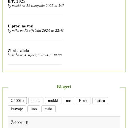
IPP, 2025.
by
mukki
on 23. listopada 2025. at 5:31
U prozi ne vozi
by
miha
on 10. siječnja 2024. at 22:43
Zbrda zdola
by
miha
on 4. siječnja 2024. at 19:00
Blogeri
že100ko
p.o.s.
mukki
mo
Error
batica
kravoje
lino
miha
Že100ko 11