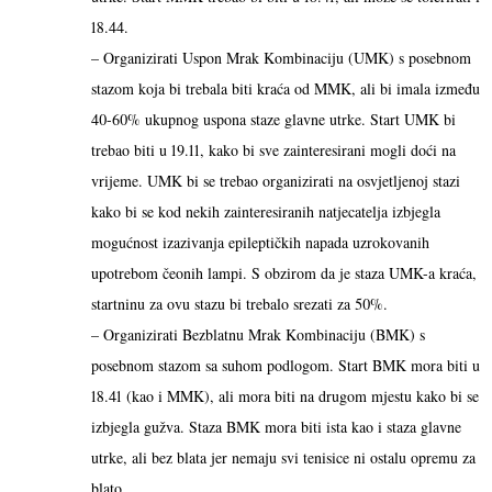
18.44.
– Organizirati Uspon Mrak Kombinaciju (UMK) s posebnom
stazom koja bi trebala biti kraća od MMK, ali bi imala između
40-60% ukupnog uspona staze glavne utrke. Start UMK bi
trebao biti u 19.11, kako bi sve zainteresirani mogli doći na
vrijeme. UMK bi se trebao organizirati na osvjetljenoj stazi
kako bi se kod nekih zainteresiranih natjecatelja izbjegla
mogućnost izazivanja epileptičkih napada uzrokovanih
upotrebom čeonih lampi. S obzirom da je staza UMK-a kraća,
startninu za ovu stazu bi trebalo srezati za 50%.
– Organizirati Bezblatnu Mrak Kombinaciju (BMK) s
posebnom stazom sa suhom podlogom. Start BMK mora biti u
18.41 (kao i MMK), ali mora biti na drugom mjestu kako bi se
izbjegla gužva. Staza BMK mora biti ista kao i staza glavne
utrke, ali bez blata jer nemaju svi tenisice ni ostalu opremu za
blato.