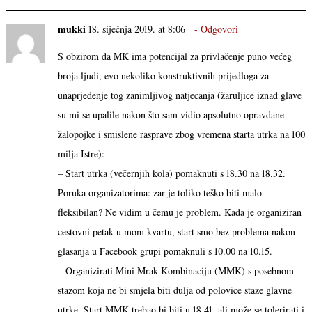
mukki
18. siječnja 2019. at 8:06
Odgovori
S obzirom da MK ima potencijal za privlačenje puno većeg
broja ljudi, evo nekoliko konstruktivnih prijedloga za
unaprjeđenje tog zanimljivog natjecanja (žaruljice iznad glave
su mi se upalile nakon što sam vidio apsolutno opravdane
žalopojke i smislene rasprave zbog vremena starta utrka na 100
milja Istre):
– Start utrka (večernjih kola) pomaknuti s 18.30 na 18.32.
Poruka organizatorima: zar je toliko teško biti malo
fleksibilan? Ne vidim u čemu je problem. Kada je organiziran
cestovni petak u mom kvartu, start smo bez problema nakon
glasanja u Facebook grupi pomaknuli s 10.00 na 10.15.
– Organizirati Mini Mrak Kombinaciju (MMK) s posebnom
stazom koja ne bi smjela biti dulja od polovice staze glavne
utrke. Start MMK trebao bi biti u 18.41, ali može se tolerirati i