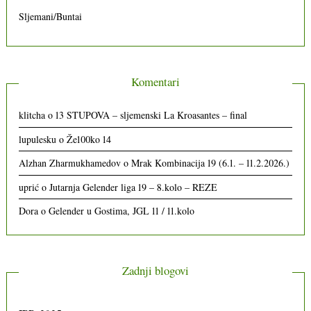
Sljemani/Buntai
Komentari
klitcha
o
13 STUPOVA – sljemenski La Kroasantes – final
lupulesku
o
Že100ko 14
Alzhan Zharmukhamedov
o
Mrak Kombinacija 19 (6.1. – 11.2.2026.)
uprić
o
Jutarnja Gelender liga 19 – 8.kolo – REZE
Dora
o
Gelender u Gostima, JGL 11 / 11.kolo
Zadnji blogovi