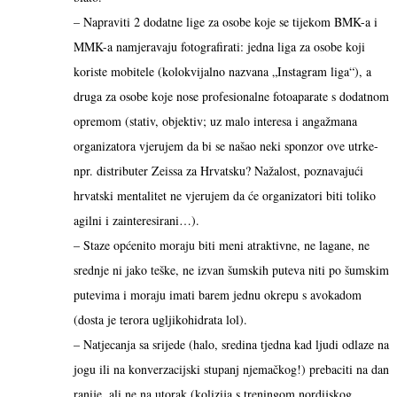
– Napraviti 2 dodatne lige za osobe koje se tijekom BMK-a i
MMK-a namjeravaju fotografirati: jedna liga za osobe koji
koriste mobitele (kolokvijalno nazvana „Instagram liga“), a
druga za osobe koje nose profesionalne fotoaparate s dodatnom
opremom (stativ, objektiv; uz malo interesa i angažmana
organizatora vjerujem da bi se našao neki sponzor ove utrke-
npr. distributer Zeissa za Hrvatsku? Nažalost, poznavajući
hrvatski mentalitet ne vjerujem da će organizatori biti toliko
agilni i zainteresirani…).
– Staze općenito moraju biti meni atraktivne, ne lagane, ne
srednje ni jako teške, ne izvan šumskih puteva niti po šumskim
putevima i moraju imati barem jednu okrepu s avokadom
(dosta je terora ugljikohidrata lol).
– Natjecanja sa srijede (halo, sredina tjedna kad ljudi odlaze na
jogu ili na konverzacijski stupanj njemačkog!) prebaciti na dan
ranije, ali ne na utorak (kolizija s treningom nordijskog