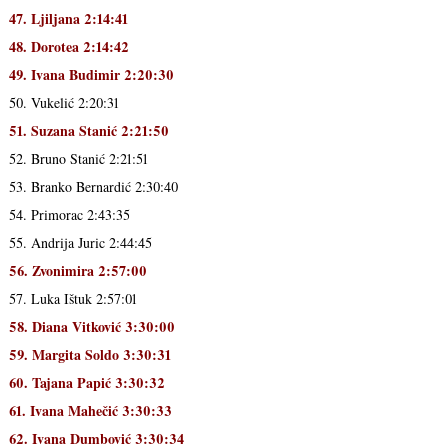
47. Ljiljana 2:14:41
48. Dorotea 2:14:42
49. Ivana Budimir 2:20:30
50. Vukelić 2:20:31
51. Suzana Stanić 2:21:50
52. Bruno Stanić 2:21:51
53. Branko Bernardić 2:30:40
54. Primorac 2:43:35
55. Andrija Juric 2:44:45
56. Zvonimira 2:57:00
57. Luka Ištuk 2:57:01
58. Diana Vitković 3:30:00
59. Margita Soldo 3:30:31
60. Tajana Papić 3:30:32
61. Ivana Mahečić 3:30:33
62. Ivana Dumbović 3:30:34