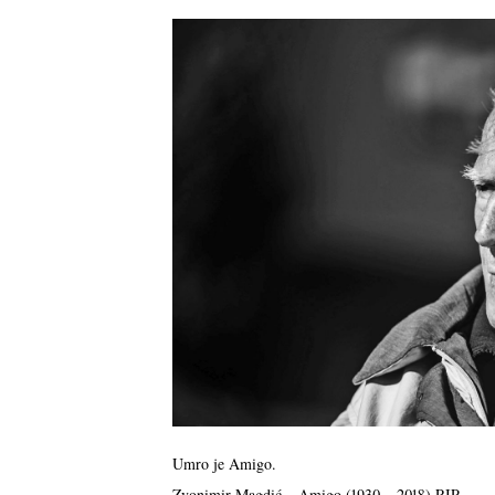
Umro je Amigo.
Zvonimir Magdić – Amigo (1930 – 2018) RIP