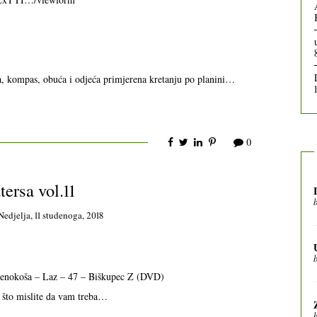
, kompas, obuća i odjeća primjerena kretanju po planini…
0
tersa vol.11
Nedjelja, 11 studenoga, 2018
jenokoša – Laz – 47 – Biškupec Z (DVD)
o što mislite da vam treba…