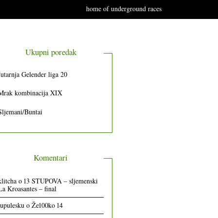
home of underground races
Ukupni poredak
Jutarnja Gelender liga 20
Mrak kombinacija XIX
Sljemani/Buntai
Komentari
klitcha
o
13 STUPOVA – sljemenski
La Kroasantes – final
lupulesku
o
Že100ko 14