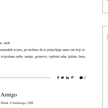
me, mob
menskih uvjeta, pa molimo da se prijavljuju samo oni koji će
, zvijezdano nebo, munje, gromove, toplotni udar, južinu, buru,
2
Amigo
n
Petak, 9 studenoga, 2018