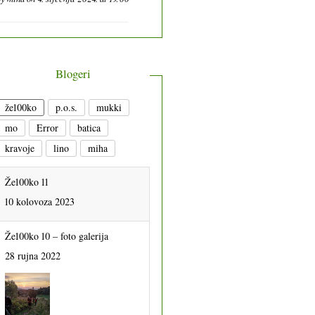
Blogeri
že100ko
p.o.s.
mukki
mo
Error
batica
kravoje
lino
miha
Že100ko 11
10 kolovoza 2023
Že100ko 10 – foto galerija
28 rujna 2022