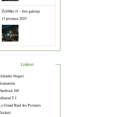
Že100ko 11 – foto galerija
13 prosinca 2023
Linkovi
Gelender blogeri
Kramaruša
Hardrock 100
Iditarod T I
Le Grand Raid des Pyrenees
Trickeri