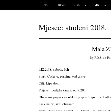
UPRI
REZE
JGL
MK
Mjesec:
studeni 2018.
Mala ZT
By
P.o.s.
on
Po
1.12.2018. subota, 10h
Start: Čučerje, parking kod crkve
Cilj: Lipa dom
Prijave i podjela karata: od 9.20h
Obavezna prijava na utrku (prijave traju do četvrtka
Link na prijavni obrazac:
https://docs.google.com/…/1FAIpQLScg85s93A-c