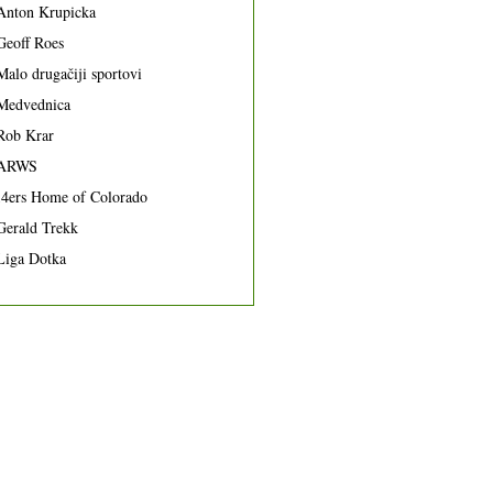
Anton Krupicka
Geoff Roes
Malo drugačiji sportovi
Medvednica
Rob Krar
ARWS
14ers Home of Colorado
Gerald Trekk
Liga Dotka