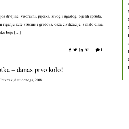
divljine, visoravni, pijeska, živog i ugaslog, bijelih spruda,
m riganju žute vrućine i gradova, oaza civilizacije, s malo dima,
vake boje […]
1
otka – danas prvo kolo!
Četvrtak, 8 studenoga, 2018