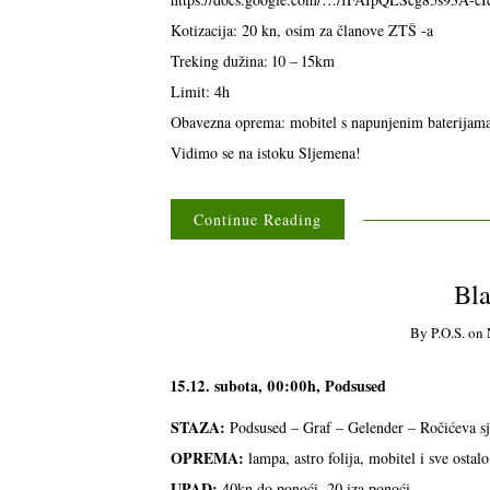
Kotizacija: 20 kn, osim za članove ZTŠ -a
Treking dužina: 10 – 15km
Limit: 4h
Obavezna oprema: mobitel s napunjenim baterijama
Vidimo se na istoku Sljemena!
Continue Reading
Bla
By
P.o.s.
on
15.12. subota, 00:00h, Podsused
STAZA:
Podsused – Graf – Gelender – Ročićeva s
OPREMA:
lampa, astro folija, mobitel i sve ostal
UPAD:
40kn do ponoći, 20 iza ponoći