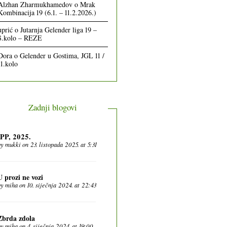
Alzhan Zharmukhamedov
o
Mrak
Kombinacija 19 (6.1. – 11.2.2026.)
uprić
o
Jutarnja Gelender liga 19 –
8.kolo – REZE
Dora
o
Gelender u Gostima, JGL 11 /
11.kolo
Zadnji blogovi
IPP, 2025.
by
mukki
on 23. listopada 2025. at 5:31
U prozi ne vozi
by
miha
on 10. siječnja 2024. at 22:43
Zbrda zdola
by
miha
on 4. siječnja 2024. at 19:00