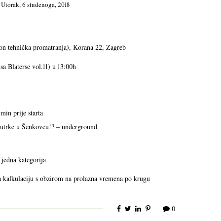
n
Utorak, 6 studenoga, 2018
on tehnička promatranja), Korana 22, Zagreb
isa Blaterse vol.11) u 13:00h
min prije starta
ma utrke u Šenkovcu!? – underground
 jedna kategorija
 kalkulaciju s obzirom na prolazna vremena po krugu
0