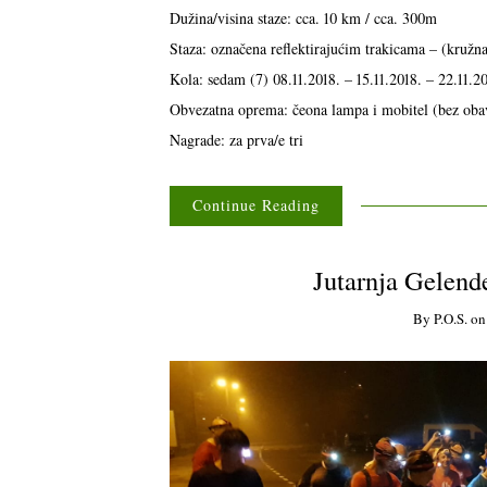
Dužina/visina staze: cca. 10 km / cca. 300m
Staza: označena reflektirajućim trakicama – (kružn
Kola: sedam (7) 08.11.2018. – 15.11.2018. – 22.11.20
Obvezatna oprema: čeona lampa i mobitel (bez ob
Nagrade: za prva/e tri
Continue Reading
Jutarnja Gelender
By
P.o.s.
o