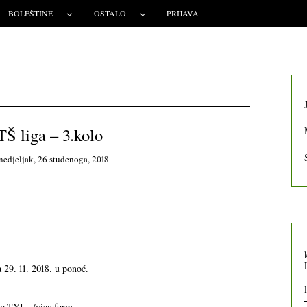
BOLEŠTINE
OSTALO
PRIJAVA
Š liga – 3.kolo
nedjeljak, 26 studenoga, 2018
 29. 11. 2018. u ponoć.
IcxTYI…/viewform