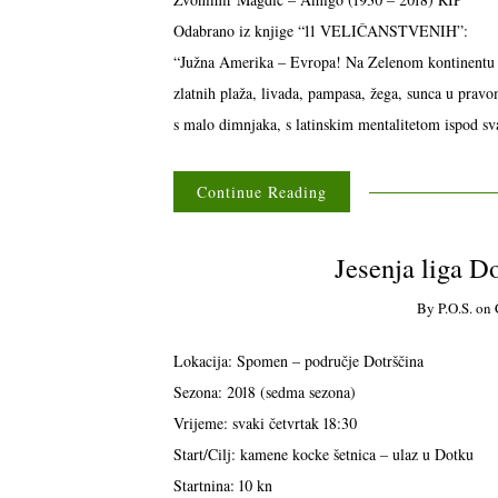
Odabrano iz knjige “11 VELIČANSTVENIH”:
“Južna Amerika – Evropa! Na Zelenom kontinentu još 
zlatnih plaža, livada, pampasa, žega, sunca u pravo
s malo dimnjaka, s latinskim mentalitetom ispod s
Continue Reading
Jesenja liga D
By
P.o.s.
on
Lokacija: Spomen – područje Dotrščina
Sezona: 2018 (sedma sezona)
Vrijeme: svaki četvrtak 18:30
Start/Cilj: kamene kocke šetnica – ulaz u Dotku
Startnina: 10 kn