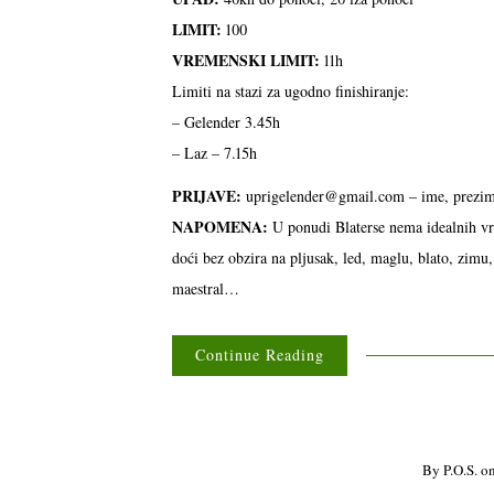
LIMIT:
100
VREMENSKI LIMIT:
11h
Limiti na stazi za ugodno finishiranje:
– Gelender 3.45h
– Laz – 7.15h
PRIJAVE:
uprigelender@gmail.com – ime, prezi
NAPOMENA:
U ponudi Blaterse nema idealnih vre
doći bez obzira na pljusak, led, maglu, blato, zimu
maestral…
Continue Reading
By
P.o.s.
o