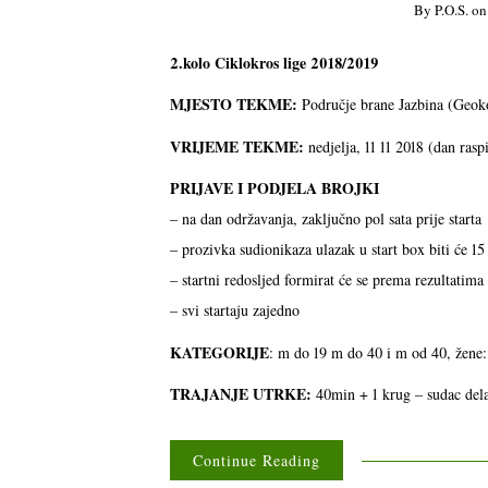
By
P.o.s.
o
2.kolo Ciklokros lige 2018/2019
MJESTO TEKME:
Područje brane Jazbina (Geok
VRIJEME TEKME:
nedjelja, 11 11 2018 (dan rasp
PRIJAVE I PODJELA BROJKI
– na dan održavanja, zaključno pol sata prije starta
– prozivka sudionikaza ulazak u start box biti će 15 
– startni redosljed formirat će se prema rezultati
– svi startaju zajedno
KATEGORIJE
: m do 19 m do 40 i m od 40, žene:
TRAJANJE UTRKE:
40min + 1 krug – sudac dela
Continue Reading