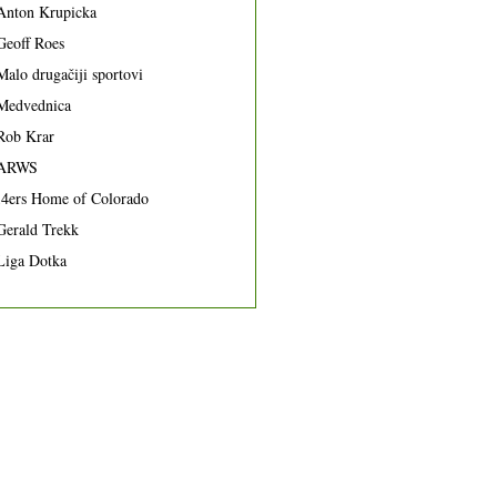
Anton Krupicka
Geoff Roes
Malo drugačiji sportovi
Medvednica
Rob Krar
ARWS
14ers Home of Colorado
Gerald Trekk
Liga Dotka