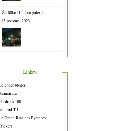
Že100ko 11 – foto galerija
13 prosinca 2023
Linkovi
Gelender blogeri
Kramaruša
Hardrock 100
Iditarod T I
Le Grand Raid des Pyrenees
Trickeri