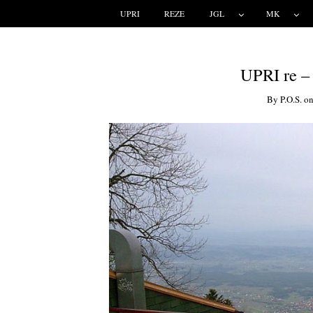
UPRI
REZE
JGL
MK
UPRI re – 
By
P.o.s.
o