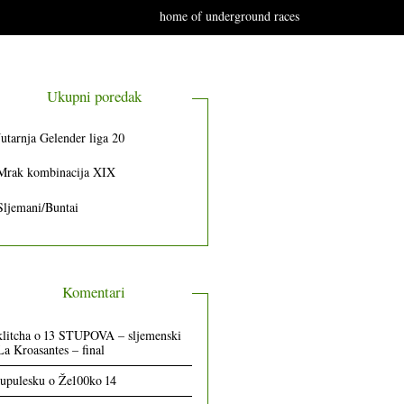
home of underground races
Ukupni poredak
Jutarnja Gelender liga 20
Mrak kombinacija XIX
Sljemani/Buntai
Komentari
klitcha
o
13 STUPOVA – sljemenski
La Kroasantes – final
lupulesku
o
Že100ko 14