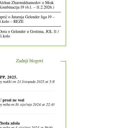
Alzhan Zharmukhamedov
o
Mrak
Kombinacija 19 (6.1. – 11.2.2026.)
uprić
o
Jutarnja Gelender liga 19 –
8.kolo – REZE
Dora
o
Gelender u Gostima, JGL 11 /
11.kolo
Zadnji blogovi
IPP, 2025.
by
mukki
on 23. listopada 2025. at 5:31
U prozi ne vozi
by
miha
on 10. siječnja 2024. at 22:43
Zbrda zdola
by
miha
on 4. siječnja 2024. at 19:00